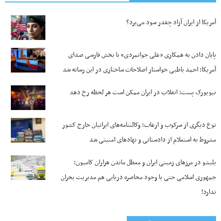
آمریکا از ایران آزاد چقدر سود می‌برد؟
پایان دادن به همکاری «علی جوانمردی» با بخش فارسی صدای
آمریکا؛ احمد باطبی خواستار اصلاحات ساختاری در این رسانه شد
نیویورک پست: انقلاب در ایران ممکن است هر لحظه رخ دهد
نوع دیگری از سرکوب و ارعاب؛ وکالتنامه‌های ایرانیان خارج کشور
مشروط به استعلام از دادستانی و نهادهای امنیتی شد
بلبشو در مرزهای زمینی ایران و معطل ماندن هزاران کامیون؛
جمهوری اسلامی حتی با وجود محاصره دریایی هم مدیریت بحران
ندارد!