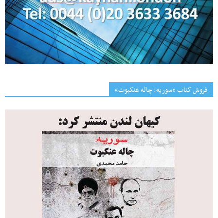
فروش کتاب «سوریه: چاله عنکبوت»