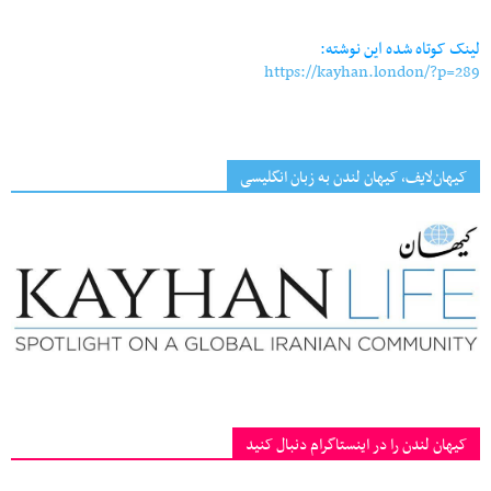
Link
لینک کوتاه شده این نوشته:
https://kayhan.london/?p=289
کیهان‌لایف، کیهان لندن به زبان انگلیسی
کیهان لندن را در اینستاگرام دنبال کنید