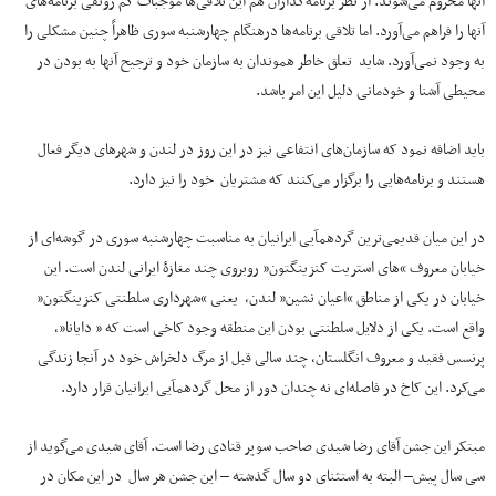
آنها محروم می‌شوند. از نظر برنامه‌گذاران هم این تلاقی‌ها موجبات کم رونقی برنامه‌های
آنها را فراهم‌ می‌آورد. اما تلاقی برنامه‌ها درهنگام چهارشنبه سوری ظاهراً چنین مشکلی را
به وجود نمی‌آورد. شاید تعلق خاطر هموندان به سازمان خود و ترجیح آنها به بودن در
محیطی آشنا و خودمانی دلیل این امر باشد.
باید اضافه نمود که سازمان‌های انتفاعی نیز در این روز در لندن و شهرهای دیگر فعال
هستند و برنامه‌هایی را برگزار می‌کنند که مشتریان خود را نیز دارد.
در این میان قدیمی‌ترین گردهمآیی ایرانیان به مناسبت چهارشنبه سوری در گوشه‌ای از
خیابان معروف “های استریت کنزینگتون” روبروی چند مغازۀ ایرانی لندن است. این
خیابان در یکی از مناطق “اعیان نشین” لندن، یعنی “شهرداری سلطنتی کنزینگتون”
واقع است. یکی از دلایل سلطنتی بودن این منطقه وجود کاخی است که ” دایانا”،
پرنسس فقید و معروف انگلستان، چند سالی قبل از مرگ دلخراش خود در آنجا زندگی
می‌کرد. این کاخ در فاصله‌ای نه چندان دور از محل گردهمآیی ایرانیان قرار دارد.
مبتکر این جشن آقای رضا شیدی صاحب سوپر قنادی رضا است. آقای شیدی می‌گوید از
سی سال پیش– البته به استثنای دو سال گذشته – این جشن هر سال در این مکان در