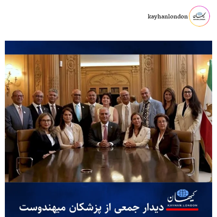
kayhanlondon