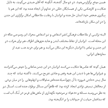
همین موقع برگزارمی‌شود. در دو سال گذشته، آنگونه که آقای شیدی می‌گوید، به دلیل
شکایت و کارشکنی یکی ار همسایگان خللی در تداوم آن ایجاد شده بود که این هم با
پیگیری شخص خود ایشان حل شده و ایرانیان با رعایت ملاحظاتی امکان برگزاری این جشن
را در این مکان بازیافته‌اند.
البته ترکیبی ار ملاحظات فرهنگی/غیر انتفاعی و نیز انتفاعی محرک این رسم سی ساله در
این محله است. ایرانیان از نقاط مختلف لندن و شاید شهرهای اطراف هم برای شرکت در
این جشن و تماس با ایرانیان دیگربه این مکان می‌آیند و هم برای خرید شب عید از
مغازه‌های ایرانی.
همان گونه که عکس‌ها حکایت می‌کنند ایرانیان در این جشن ساعاتی را خوش می‌گذرانند
و غیرایرانی‌ها هم با دیدن این همه رقص و شادی تفریح می‌کنند. ناگفته نماند که چند
سال پیش “حاجی فیروز” با آن چهرۀ سیاه شده‌اش سئوالات و ابهام‌هایی را در میان برخی
از مخالفان تبعیض نژادی ایجاد کرده بود که ظاهراً این مسائل برطرف شده است. امسال نیز
به نظر می‌رسید مسئله و “دعوا” بر سرنحوه نگهداری از ماهی‌های قرمز در تُنگ آب است
که مدافعان حمایت از حیوانات را بر انگیخته بود.