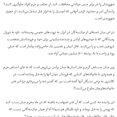
شهروندان را در برابر چنین حوادثی محافظت کند، از تخلف و جرم افراد جلوگیری کنند؟
رانندگی امن و محدود کردن آنهایی که اتومبیل را به ابزار قتل تبدیل می‌کنند، از حقوق
شهروندی است.
در این میان دسته‌ای از نوکیسه‌گان در ایران به ثروت‌های نجومی رسیده‌اند. تازه به دوران
رسیدگانی که با خودروهای لوکس و چندصدمیلیونی برای خود و فرزندانشان شخصیت
دروغین دست و پا می‌کنند. قاتل ایمان و یاسمین یک حاجی‌زاده پولدار است که خیلی
زود و راحت با یک وثیقه ۵۰۰ میلیون تومانی آزاد شد.
وی چنان پشت‌اش گرم و جان انسان‌ها چنان برایش بی‌ارزش است که به جای احساس شرم
و همدردی با خانواده‌های کسانی که فرزندان جوان آنها را به قتل رسانده است، در
کلانتری به برخی بستگان آنها گفته است: من که گفتم دیه را می‌پردازم چرا این قدر
خانواده‌های‌شان شلوغ می‌کنند؟!
این راننده چه کسی است که آن قدر «شهامت» داشته که در ماه محرم چنان مست کند
که زوجی را به قتل برساند و تازه طلبکار هم بشود! آیا از همان نوکیسه‌گانی نیست که
عکس‌های ویلاها و پارتی‌ها و خودروهای‌شان در اینترنت منتشر می‌شود؟