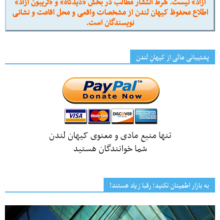
آزاد» نیست. شرط انتشار مطالب در بخش «دیدگاه» و «تریبون آزاد»
اطلاع محفوظ کیهان لندن از مشخصات واقعی و محل اقامت و نشانی
نویسندگان است.
پشتیبانی مالی از کیهانِ لندن
تنها منبع مادی و معنوی کیهان لندن
شما خوانندگان هستید
به بازار اطمینان نکنید؛ رقبا زیاد هستند!