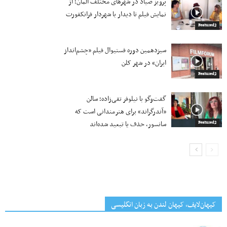
پرویز صیاد در شهرهای مختلف آلمان؛ از
نمایش فیلم تا دیدار با شهردار فرانکفورت
Featured2
سیزدهمین دوره فستیوال فیلم «چشم‌انداز
ایران» در شهر کلن
Featured2
گفت‌وگو با نیلوفر تقی‌زاده؛ سالن
«آندرگراند» برای هنرمندانی است که
سانسور، حذف یا تبعید شده‌اند
Featured2
کیهان‌لایف، کیهان لندن به زبان انگلیسی