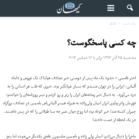
برگ نخست
گفتگو
چه کسی پاسخگوست؟
سه شنبه ۲۵ آذر ۱۳۹۳ برابر با ۱۶ دسامبر ۲۰۱۴
اختر قاسمی – حدود یک ماه پیش از دوستی خبر تصادف هولناک یک عروس و داماد
آلمانی- ایرانی را در تهران شنیدم که بسیار غم‌انگیز بود. خبری که قلب هر انسانی را به
درد می‌آورد. به دنبال خبر رسانه‌های ایران را زیر و رو کردم و تیتر روزنامه‌ای را خواندم:
قهرمان واترپولوی ایران ایمان ولی‌زاده به همراه همسر آلمانی‌اش یاسمین در تصادف بزرگراه
چمران کشته شد! خبر کوتاه بود اما زوج جوان عمر چه بسا طولانی را که در پیش داشتند،
در یک لحظه از دست دادند!
ماجرا را دنبال می‌کنم: ایمان ولی زاده و یاسمین سامبورن عاشق یکدیگر می‌شوند اما پنج