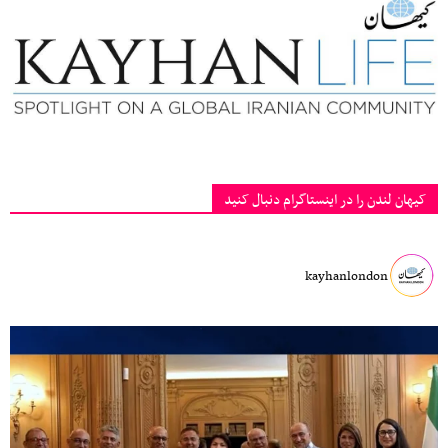
کیهان لندن را در اینستاگرام دنبال کنید
kayhanlondon