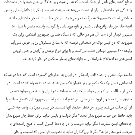
سطح کشتارهای ناشی از جنگ است. گفته می‌شود روزانه ۴۷ تن جان خود را در تصادفات
رانندگی در جاده‌های ایران از دست می‌دهند. سرعت غیرمجاز یکی از دلایل اصلی چنین
حوادثی است که معمولا به مرگ منجر می‌شود. این در حالیست که در حادثه‌ای مانند
آنچه جان قهرمان واترپولوی کشور و تازه‌عروس‌اش را گرفت، راننده مقصر با تنها ۵۰۰
میلیون تومان آزاد شد. آن هم در حالی که دستگاه قضایی جمهوری اسلامی برای یک
شهروند که در فیس بوک‌اش سخنانی نوشته که به مذاق مسئولان رژیم خوش نمی‌آید،
وثیقه ۴۰۰ میلیون تومانی طلب می‌کنند و یا برای نوع پوشش و آرایش و حتی فروش
لباس‌های به اصطلاح غیراسلامی مجازات‌های بسیار سنگین در نظر گرفته‌اند.
دامنه مرگ‌ ناشی از تصادفات رانندگی در ایران به اندازه‌ای گسترده است که حتا در شبکه
اجتماعی فیس بوک یک کمپین زیر عنوان «کمپین نه به تصادف» به راه افتاده است. در
یکی از مطالب این کمپین خواندم که پدیده تصادف در ایران را باید جزو موارد «نقض
حقوق بشر» به شمار آورد. به راستی نیز عدم امنیت و آسایش شهروندان که حق حیات را
از آنها سلب می‌کند چیزی جز نقض حقوق آنها نیست. در چنین موردی، واقعا چه کسی
باید حافظ حق حیات شهروندان باشد؟ مگر دولت و پلیس نباید برای حفظ جان شهروندان
جاده‌های ایمن بسازند؟ مگر نباید سرعت را در جاده‌ها کنترل کنند تا هیچ راننده‌ای با
سرعت غیرمجاز نراند؟ مگر قانون‌گذاران نباید با تصویب قوانینی که امنیت و جان