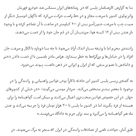
بنا به گزارش کارشناسان پلیس که در رسانه‌های ایران منعکس شد خودرو قهرمان
واترپولوی کشور با سرعت مجاز و در خط راست حرکت می‌کرد که ناگهان اتومبیل دیگر از
سمت چپ با سرعت جنون‌‌آمیز بیش از ۲۰۰ کیلومتر در ساعت با آن تصادم کرده و با وجود
باز شدن بیش از ۱۲ کیسه هوا، سرنشینان آن در دَم جان خود را از دست می‌دهند.
راننده‌ی مجرم اما با وثیقه بسیار اندک آزاد می‌شود تا چه بسا دوباره با الکل و سرعت جان
افراد را در خیابان‌ها و بزرگراه‌ها به خطر بیندازد. هراس مادر یاسمین با از دست دادن دختر
و دامادش با تصویر منفی که از ایران و ایرانی در ذهن داشت، پیوند می‌خورد.
به گفته‌ی رییس پلیس کشور این حادثه ناکارآ بودن قوانین راهنمایی و رانندگی را در
برخورد با مقصر بیشتر مشخص می‌کند. سردار مومنی می‌گوید: «در خیلی از کشورهای
جهان در این خصوص قوانین سخت‌تری اعمال می‌کنند و ممکن است گواهینامه را برای
همیشه از فرد بگیرند اما در کشور ما پلیس تا ۲۰۰ هزار تومان فرد را جریمه می‌کند و شش
ماه هم گواهینامه را می‌گیرد و بعد برای جرم به دادگاه می‌فرستد.»
طبق آمار، حوادث ناشی از تصادفات رانندگی در ایران که منجر به مرگ می‌شوند، در