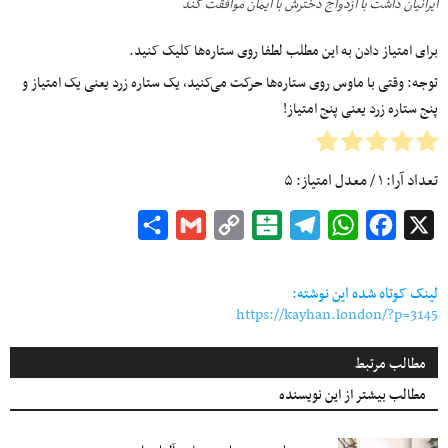
ایرانیان داشت با ازدواج دخترش با ایمان موافقت کند
برای امتیاز دادن به این مطلب لطفا روی ستاره‌ها کلیک کنید.
توجه: وقتی با ماوس روی ستاره‌ها حرکت می‌کنید، یک ستاره زرد یعنی یک امتیاز و
پنج ستاره زرد یعنی پنج امتیاز!
تعداد آرا:
۱
/ معدل امتیاز:
۵
Share
Gmail
Copy
Balatarin
Telegram
WhatsApp
Facebook
X
Link
لینک کوتاه شده این نوشته:
https://kayhan.london/?p=3145
مطالب مرتبط
مطالب بیشتر از این نویسنده