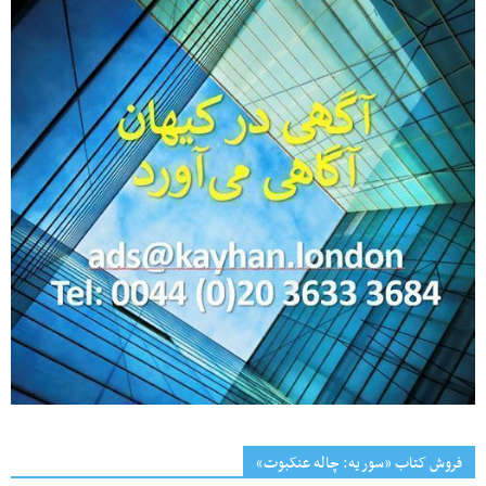
فروش کتاب «سوریه: چاله عنکبوت»