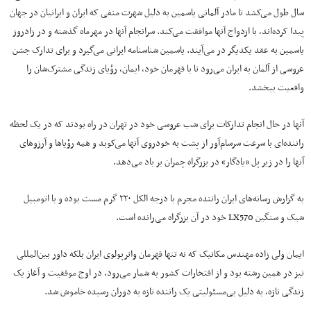
سال طول می‌کشد تا مادر آلمانی یاسمین به دلیل شهرت منفی که ایران و ایرانیان در جهان
پیدا کرده‌اند، با ازدواج آنها موافقت می‌کند. سرانجام آنها در مهرماه گذشته و در زادروز
یاسمین به عقد یکدیگر در می‌آیند. یاسمین شناسنامه ایرانی می‌گیرد و برای تدارک جشن
عروسی از آلمان به ایران می‌رود تا با قهرمان خود، ایمان، رؤیای زندگی مشترک‌شان را
واقعیت ببخشد.
آنها در حال انجام تدارکات برای شب عروسی خود در تهران در راه بودند که در یک لحظه
راننده‌ای با سرعت سرسام‌آور از پشت به خودروی آنها می‌کوبد و همه رؤیاها و آرزوهای
آنها را در زیر پل «یادگار» در بزرگراه چمران بر باد می‌دهد.
به گزارش رسانه‌های ایران راننده مجرم با درجه الکل ۲۲۰ گرم مست بوده و با اتومبیل
شیک و سنگین LX570 خود در آن بزرگراه می‌رانده است.
ایمان ولی زاده مهندس مکانیک که نه تنها قهرمان واترپولوی ایران بلکه داور بین‌المللی
نیز در همین رشته بود و از افتخارات کشور به شمار می‌رود، در اوج موفقیت و آغاز یک
زندگی تازه، به دلیل بی‌مسئولیتی یک راننده تازه به دوران رسیده خاموش شد.