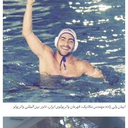
ایمان ولی زاده مهندس مکانیک، قهرمان واترپولوی ایران، داور بین المللی واترپولو