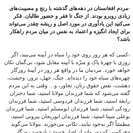
-مردم افغانستان در دهه‌های گذشته با رنج و مصیبت‌های
زیادی روبرو بودند. از جنگ تا فقر و حضور طالبان. فکر
می‌کنید این یادآوری در مورد اصل و ریشه چقدر می‌تواند
برای ایجاد انگیزه و اعتماد به نفس در میان مردم راهکار
باشد؟
-کسی که هر روز روی خود را سیاه در آیینه می‌بیند، اگر
روزی با چهرۀ پاک و منزّه با آیینه مقابل شود، بی‌گمان تکان
خواهد خورد. مردمان ما در واقع هر روز در آیینۀ روزگار
چهره‌های سیاه خود را دیده‌اند. جنگ، جهل، ترور، وحشت،
دهشت، نقض حقوق زنان، تجاوز، و… وقتی به این مردم
گفته می‌شود که شما فرزندان مولانا استید، شما دختران
رابعه استید، شما فرزندان فردوسی استید، شما فرزندان
رودکی استید، شما فرزندان ابومسلم استید، شما فرزندان
بوعلی سینا استید، شما فرزندان ابوریحان‌ بیرونی استید،
مطمئناً اگر به‌خود نیایند، تکانی می‌خورند. مولانا می‌گوید
«هرکسی کو دور ماند از اصل خویش/ بازجوید روزگار