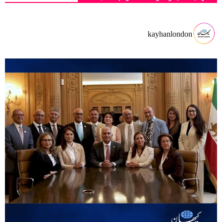
kayhanlondon