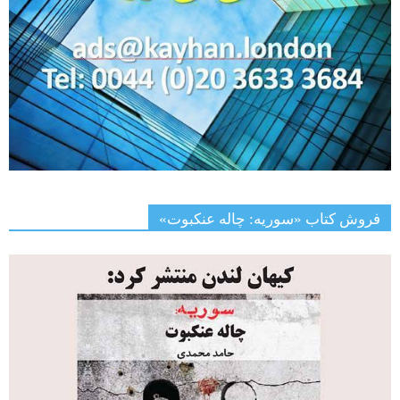
فروش کتاب «سوریه: چاله عنکبوت»