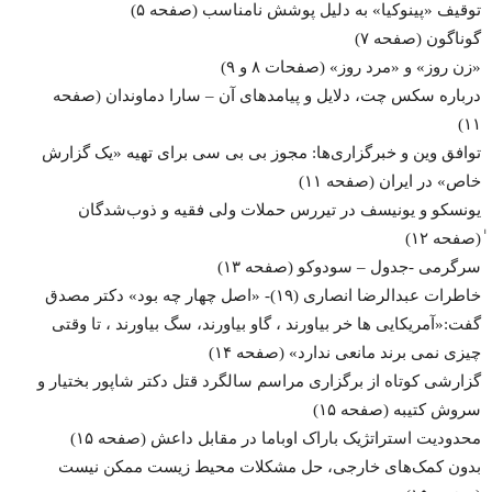
توقیف «پینوکیا» به دلیل پوشش نامناسب (صفحه ۵)
گوناگون (صفحه ۷)
«زن روز» و «مرد روز» (صفحات ۸ و ۹)
درباره سکس چت، دلایل و پیامدهای آن – سارا دماوندان (صفحه
۱۱)
توافق وین و خبرگزاری‌ها: مجوز بی بی سی برای تهیه «یک گزارش
خاص» در ایران (صفحه ۱۱)
یونسکو و یونیسف در تیررس حملات ولی فقیه و ذوب‌شدگان
ٰ(صفحه ۱۲)
سرگرمی -جدول – سودوکو (صفحه ۱۳)
خاطرات عبدالرضا انصاری (۱۹)- «اصل چهار چه بود» دکتر مصدق
گفت:«آمریکایی ها خر بیاورند ، گاو بیاورند، سگ بیاورند ، تا وقتی
چیزی نمى برند مانعی ندارد» (صفحه ۱۴)
گزارشی کوتاه از برگزاری مراسم سالگرد قتل دکتر شاپور بختیار و
سروش کتیبه (صفحه ۱۵)
محدودیت استراتژیک باراک اوباما در مقابل داعش (صفحه ۱۵)
بدون کمک‌های خارجی، حل مشکلات محیط زیست ممکن نیست