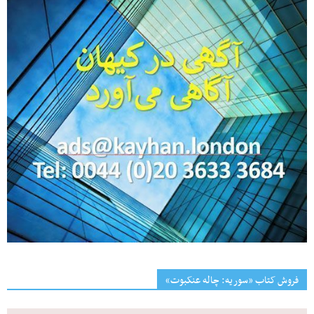
فروش کتاب «سوریه: چاله عنکبوت»