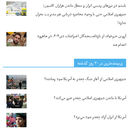
بلبشو در مرزهای زمینی ایران و معطل ماندن هزاران کامیون؛
جمهوری اسلامی حتی با وجود محاصره دریایی هم مدیریت بحران
ندارد!
آروین خیرخواه، از بازداشت‌شدگان اعتراضات دی۴۰۴، در شاهرود
اعدام شد
پربیننده‌ترین‌ در ۳۰ روز گذشته
جمهوری اسلامی از آغاز جنگ چقدر به آمریکا سود رسانده؟
آمریکا با ماندن جمهوری اسلامی چقدر ضرر می‌کند؟
آمریکا از ایران آزاد چقدر سود می‌برد؟