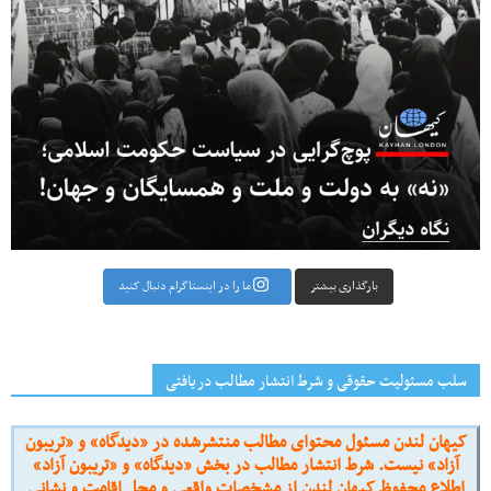
بارگذاری بیشتر
ما را در اینستاگرام دنبال کنید
سلب مسئولیت حقوقی و شرط انتشار مطالب دریافتی
کیهان لندن مسئول محتوای مطالب منتشرشده در «دیدگاه» و «تریبون
آزاد» نیست. شرط انتشار مطالب در بخش «دیدگاه» و «تریبون آزاد»
اطلاع محفوظ کیهان لندن از مشخصات واقعی و محل اقامت و نشانی