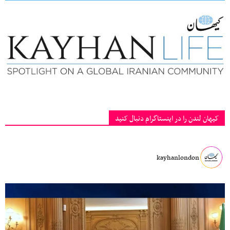
کیهان لندن را در اینستاگرام دنبال کنید
kayhanlondon