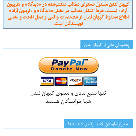
کیهان لندن مسئول محتوای مطالب منتشرشده در «دیدگاه» و «تریبون
آزاد» نیست. شرط انتشار مطالب در بخش «دیدگاه» و «تریبون آزاد»
اطلاع محفوظ کیهان لندن از مشخصات واقعی و محل اقامت و نشانی
نویسندگان است.
پشتیبانی مالی از کیهانِ لندن
تنها منبع مادی و معنوی کیهان لندن
شما خوانندگان هستید
به بازار اطمینان نکنید؛ رقبا زیاد هستند!