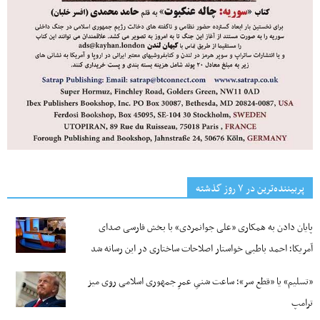
پربیننده‌ترین‌ در ۷ روز گذشته
پایان دادن به همکاری «علی جوانمردی» با بخش فارسی صدای
آمریکا؛ احمد باطبی خواستار اصلاحات ساختاری در این رسانه شد
«تسلیم» یا «قطع سر»؛ ساعت شنیِ عمرِ جمهوری اسلامی روی میز
ترامپ