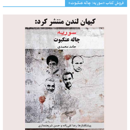
فروش کتاب «سوریه: چاله عنکبوت»