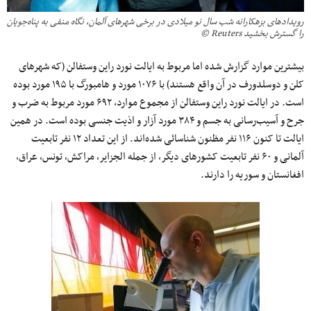
رویدادهای بزهکارانه شب سال نو میلادی در برخی شهرهای آلمان، نگاه منفی به پناه‌جویان
را گسترش بخشید Reuters ©
بیشترین موارد گزارش شده اما مربوط به ایالت نورد راین وستفالن (که شهرهای
کلن و دوسلدورف در آن واقع هستند) با ۱۰۷۶ مورد و ‌هامبورگ با ۱۹۵ مورد بوده
است. در ایالت نورد راین وستفالن از مجموع موارد، ۶۹۲ مورد مربوط به ضرب و
جرح و آسیب‌رسانی به جسم و ۳۸۴ مورد آزار و اذیت جنسی بوده است. در همین
ایالت تا کنون ۱۱۶ نفر مظنون شناسائی شده‌اند. از این تعداد ۱۲ نفر تابعیت
آلمانی و ۶۰ نفر تابعیت کشورهای دیگر، از جمله الجزایر، مراکش، تونس، عراق،
افغانستان و سوریه را دارند.