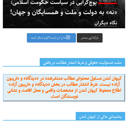
بارگذاری بیشتر
ما را در اینستاگرام دنبال کنید
سلب مسئولیت حقوقی و شرط انتشار مطالب دریافتی
کیهان لندن مسئول محتوای مطالب منتشرشده در «دیدگاه» و «تریبون
آزاد» نیست. شرط انتشار مطالب در بخش «دیدگاه» و «تریبون آزاد»
اطلاع محفوظ کیهان لندن از مشخصات واقعی و محل اقامت و نشانی
نویسندگان است.
پشتیبانی مالی از کیهانِ لندن