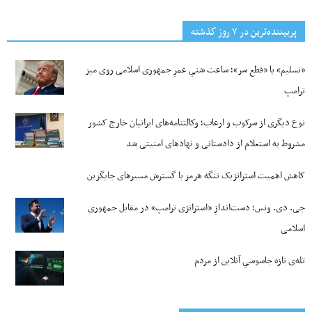
پربیننده‌ترین‌ در ۷ روز گذشته
«تسلیم» یا «قطع سر»؛ ساعت شنیِ عمرِ جمهوری اسلامی روی میز
ترامپ
نوع دیگری از سرکوب و ارعاب؛ وکالتنامه‌های ایرانیان خارج کشور
مشروط به استعلام از دادستانی و نهادهای امنیتی شد
کاهش اهمیت استراتژیک تنگه‌ هرمز با گسترش مسیرهای جایگزین
جی‌. دی. ونس؛ دست‌اندازِ «استراتژی ترامپ» در مقابل جمهوری
اسلامی
تله‌ی تازه جاسوسیِ آنلاین از مردم