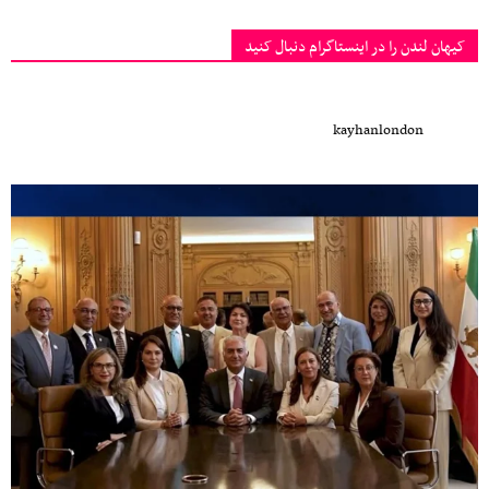
کیهان لندن را در اینستاگرام دنبال کنید
kayhanlondon