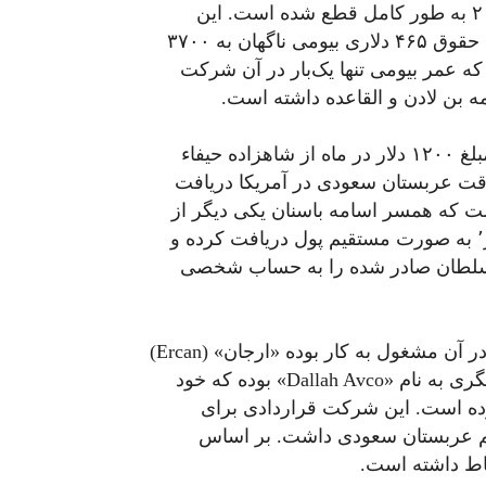
آوریل سال ۲۰۰۰ افزایش پیدا کرده و در آگوست ۲۰۰۱ به طور کامل قطع شده است. این
میزان در بخشی دیگر از گزارش مشخص شده است؛ حقوق ۴۶۵ دلاری بیومی ناگهان به ۳۷۰۰
 که عمر بیومی تنها یک‌بار در آن شرکت
ه بن لادن و القاعده داشته است.
در سال ۲۰۰۲ گزارش شده بود که همسر بیومی نیز مبلغ ۱۲۰۰ دلار در ماه از شاهزاده حیفاء
 شاهزاده بندر بن‌ سلطان٬ سفیر وقت عربستان سعودی در آمریکا دریافت
ست که همسر اسامه باسنان
یکی دیگر از
افراد ذکر شده در این گزارش از همسر شاهزاده بندر٬ به صورت مستقیم پول دریافت کرده و
ت سلطان صادر شده را به حساب شخصی
در بخش دیگری از این گزارش نام شرکتی که بیومی در آن مشغول به کار بوده «ارجان» (Ercan)
عنوان شده است. این شرکت زیر مجموعه شرکت دیگری به نام «Dallah Avco» بوده که خود
جموعه شرکت «Avco Dallah Trans Arab» بوده است. این شرکت قراردادی برای
هم عربستان سعودی داشت. بر اساس
اط داشته است.