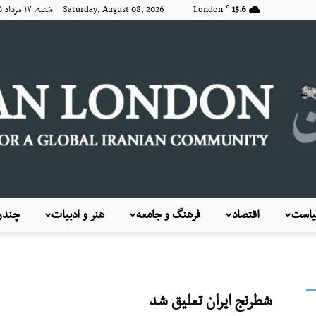
15.6
London
Saturday, August 08, 2026 شنبه, ۱۷ مرداد ۱۴۰۵
C
است
اقتصاد
فرهنگ و جامعه
هنر و ادبیات
چندرس
KayhanLondon
شطرنج ایران تعلیق شد