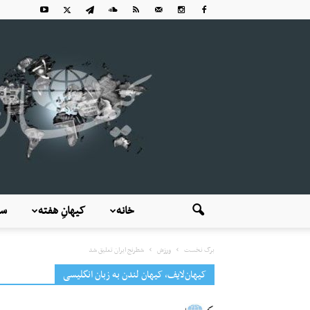
خانه
کیهانِ هفته
سی
برگ نخست
ورزش
شطرنج ایران تعلیق شد
کیهان‌لایف، کیهان لندن به زبان انگلیسی