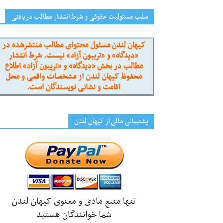
سلب مسئولیت حقوقی و شرط انتشار مطالب دریافتی
کیهان لندن مسئول محتوای مطالب منتشرشده در
«دیدگاه» و «تریبون آزاد» نیست. شرط انتشار
مطالب در بخش «دیدگاه» و «تریبون آزاد» اطلاع
محفوظ کیهان لندن از مشخصات واقعی و محل
اقامت و نشانی نویسندگان است.
پشتیبانی مالی از کیهانِ لندن
تنها منبع مادی و معنوی کیهان لندن
شما خوانندگان هستید