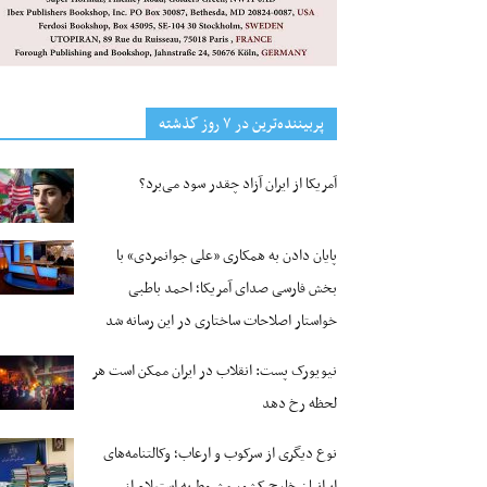
پربیننده‌ترین‌ در ۷ روز گذشته
آمریکا از ایران آزاد چقدر سود می‌برد؟
پایان دادن به همکاری «علی جوانمردی» با
بخش فارسی صدای آمریکا؛ احمد باطبی
خواستار اصلاحات ساختاری در این رسانه شد
نیویورک پست: انقلاب در ایران ممکن است هر
لحظه رخ دهد
نوع دیگری از سرکوب و ارعاب؛ وکالتنامه‌های
ایرانیان خارج کشور مشروط به استعلام از