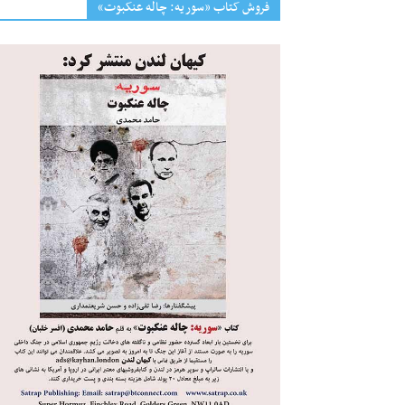
فروش کتاب «سوریه: چاله عنکبوت»