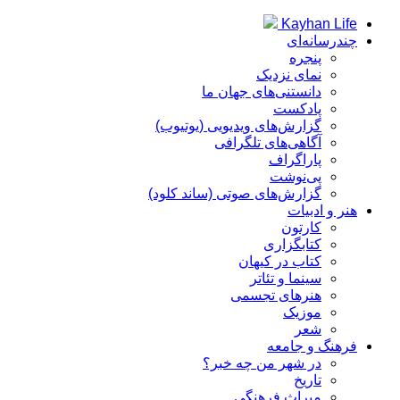
Kayhan Life
چندرسانه‌ای
پنجره
نمای نزدیک
دانستنی‌های جهان ما
پادکست
گزارش‌های ویدیویی (یوتیوب)
آگاهی‌های تلگرافی
پاراگراف
پی‌نوشت
گزارش‌های صوتی (ساند کلود)
هنر و ادبیات
کارتون
کتابگزاری
کتاب در کیهان
سینما و تئاتر
هنرهای تجسمی
موزیک
شعر
فرهنگ و جامعه
در شهر من چه خبر؟
تاریخ
میراث فرهنگی