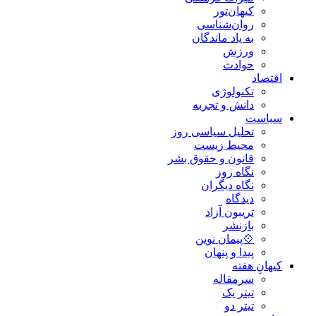
کیهان‌تور
روان‌شناسی
به یاد ماندگان
ورزش
حوادث
اقتصاد
تکنولوژی
دانش و تجربه
سیاست
تحلیل سیاسی روز
محیط زیست
قانون و حقوق بشر
نگاه روز
نگاه دیگران
دیدگاه
تریبون آزاد
بازنشر
💠پیمان نوین
پیدا و پنهان
کیهانِ هفته
سرمقاله
تیتر یک
تیتر دو