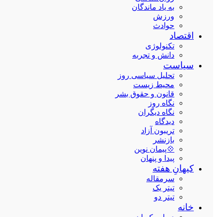
به یاد ماندگان
ورزش
حوادث
اقتصاد
تکنولوژی
دانش و تجربه
سیاست
تحلیل سیاسی روز
محیط زیست
قانون و حقوق بشر
نگاه روز
نگاه دیگران
دیدگاه
تریبون آزاد
بازنشر
💠پیمان نوین
پیدا و پنهان
کیهانِ هفته
سرمقاله
تیتر یک
تیتر دو
خانه