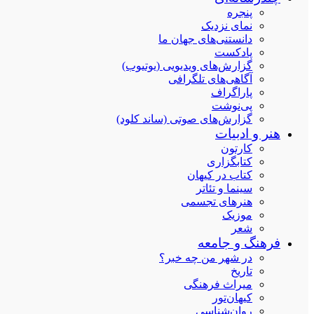
پنجره
نمای نزدیک
دانستنی‌های جهان ما
پادکست
گزارش‌های ویدیویی (یوتیوب)
آگاهی‌های تلگرافی
پاراگراف
پی‌نوشت
گزارش‌های صوتی (ساند کلود)
هنر و ادبیات
کارتون
کتابگزاری
کتاب در کیهان
سینما و تئاتر
هنرهای تجسمی
موزیک
شعر
فرهنگ و جامعه
در شهر من چه خبر؟
تاریخ
میراث فرهنگی
کیهان‌تور
روان‌شناسی