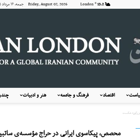
13.2
London
Friday, August 07, 2026 جمعه, ۱۶ مرداد ۱۴۰۵
C
است
اقتصاد
فرهنگ و جامعه
هنر و ادبیات
چندرس
KayhanLondon
ز رکورد شکست
محصص، پیکاسوی ایرانی در حراج مؤسسه‌ی ساتب