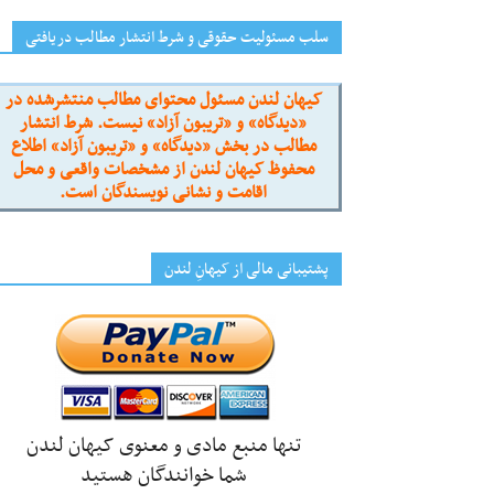
سلب مسئولیت حقوقی و شرط انتشار مطالب دریافتی
کیهان لندن مسئول محتوای مطالب منتشرشده در
«دیدگاه» و «تریبون آزاد» نیست. شرط انتشار
مطالب در بخش «دیدگاه» و «تریبون آزاد» اطلاع
محفوظ کیهان لندن از مشخصات واقعی و محل
اقامت و نشانی نویسندگان است.
پشتیبانی مالی از کیهانِ لندن
تنها منبع مادی و معنوی کیهان لندن
شما خوانندگان هستید