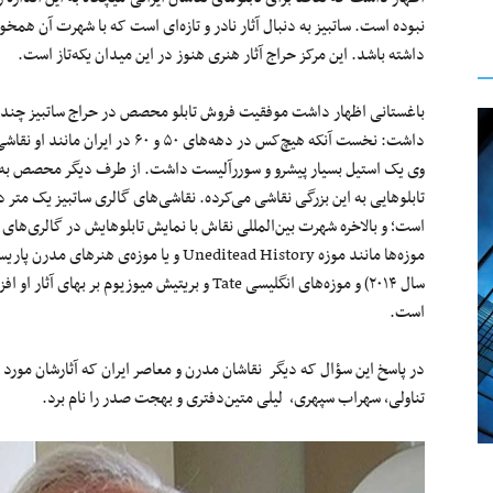
نبوده است. ساتبیز به دنبال آثار نادر و تازه‌ای است که با شهرت آن همخو
داشته باشد. این مرکز حراج آثار هنری هنوز در این میدان یکه‌تاز است.
باغستانی اظهار داشت موفقیت فروش تابلو محصص در حراج ساتبیز چند 
داشت: نخست آنکه هیچ‌کس در دهه‌های ۵۰ و ۶۰ در ایران مانن
وی یک استیل بسیار پیشرو و سوررآلیست داشت. از طرف دیگر محصص به‌
است؛ و بالاخره شهرت بین‌المللی نقاش با نمایش تابلوهایش در گالری‌های 
موزه‌ها مانند موزه Uneditead History و یا موزه‌ی هنرهای مدرن
سال ۲۰۱۴) و موزه‌های انگلیسی Tate و بریتیش میوزیوم بر بهای آثار او 
است.
در پاسخ این سؤال که دیگر نقاشان مدرن و معاصر ایران که آثارشان مورد ا
تناولی، سهراب سپهری، لیلی متین‌دفتری و بهجت صدر را نام برد.