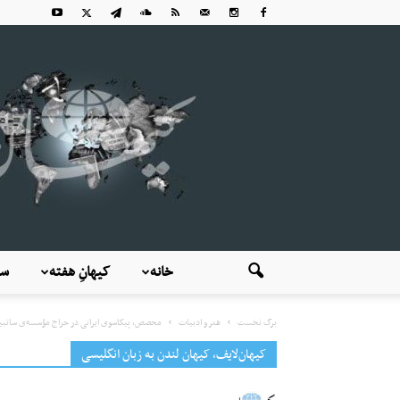
خانه
کیهانِ هفته
سی
برگ نخست
هنر و ادبیات
محصص، پیکاسوی ایرانی در حراج مؤسسه‌ی ساتبی
کیهان‌لایف، کیهان لندن به زبان انگلیسی