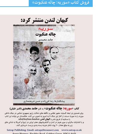
فروش کتاب «سوریه: چاله عنکبوت»