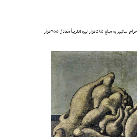
یک نقاشی رنگ و روغن از آثار بهمن محصص نقاش ایرانی در یک جلسه‌ی حراج ساتبیز به‌ مبلغ ۵۸۵هزار لیره (تقریباً معادل ۷۵۵هزار