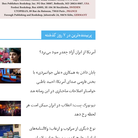
پربیننده‌ترین‌ در ۷ روز گذشته
آمریکا از ایران آزاد چقدر سود می‌برد؟
پایان دادن به همکاری «علی جوانمردی» با
بخش فارسی صدای آمریکا؛ احمد باطبی
خواستار اصلاحات ساختاری در این رسانه شد
نیویورک پست: انقلاب در ایران ممکن است هر
لحظه رخ دهد
نوع دیگری از سرکوب و ارعاب؛ وکالتنامه‌های
ایرانیان خارج کشور مشروط به استعلام از