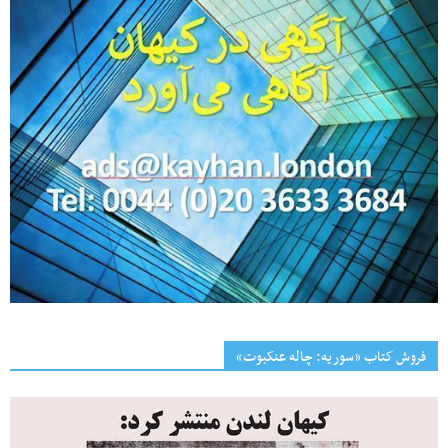
فروش کتاب «سوریه: چاله عنکبوت»