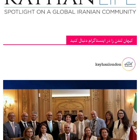
کیهان لندن را در اینستاگرام دنبال کنید
kayhanlondon