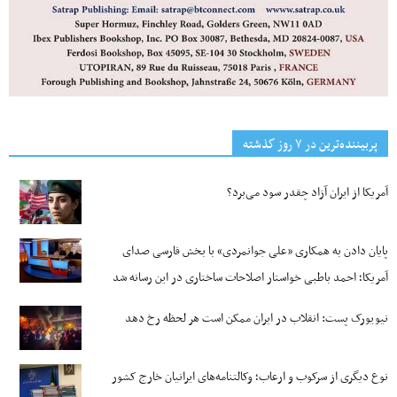
پربیننده‌ترین‌ در ۷ روز گذشته
آمریکا از ایران آزاد چقدر سود می‌برد؟
پایان دادن به همکاری «علی جوانمردی» با بخش فارسی صدای
آمریکا؛ احمد باطبی خواستار اصلاحات ساختاری در این رسانه شد
نیویورک پست: انقلاب در ایران ممکن است هر لحظه رخ دهد
نوع دیگری از سرکوب و ارعاب؛ وکالتنامه‌های ایرانیان خارج کشور