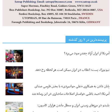
پربیننده‌ترین‌ در ۷ روز گذشته
آمریکا از ایران آزاد چقدر سود می‌برد؟
نیویورک پست: انقلاب در ایران ممکن است هر لحظه رخ دهد
پایان دادن به همکاری «علی جوانمردی» با بخش فارسی صدای
آمریکا؛ احمد باطبی خواستار اصلاحات ساختاری در این رسانه شد
بلبشو در مرزهای زمینی ایران و معطل ماندن هزاران کامیون؛