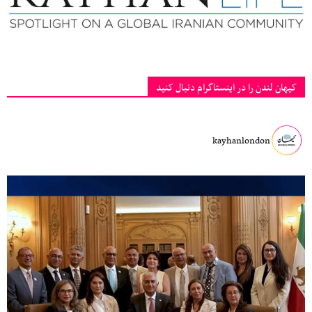
کیهان لندن را در اینستاگرام دنبال کنید
kayhanlondon