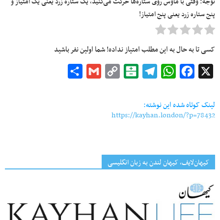
توجه: وقتی با ماوس روی ستاره‌ها حرکت می‌کنید، یک ستاره زرد یعنی یک امتیاز و
پنج ستاره زرد یعنی پنج امتیاز!
کسی تا به حال به این مطلب امتیاز نداده! شما اولین نفر باشید
Share
Gmail
Copy
Balatarin
Telegram
WhatsApp
Facebook
X
Link
لینک کوتاه شده این نوشته:
https://kayhan.london/?p=78432
کیهان‌لایف، کیهان لندن به زبان انگلیسی