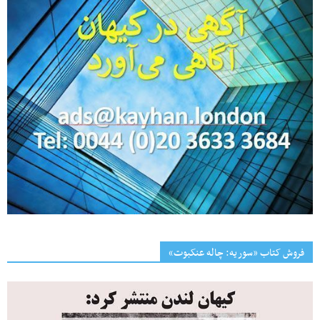
فروش کتاب «سوریه: چاله عنکبوت»