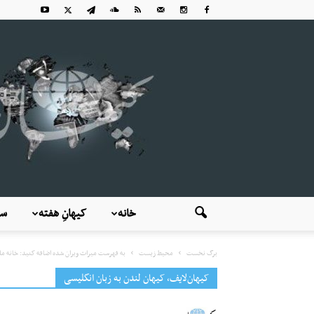
خانه
کیهانِ هفته
سی
برگ نخست
محیط زیست
به فهرست میراث ویران شده اضافه کنید: خانه مل
کیهان‌لایف، کیهان لندن به زبان انگلیسی