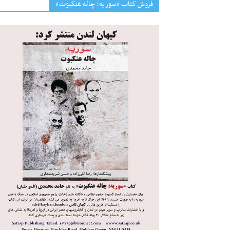
فروش کتاب «سوریه: چاله عنکبوت»