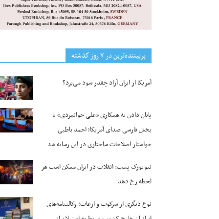
پربیننده‌ترین‌ در ۷ روز گذشته
آمریکا از ایران آزاد چقدر سود می‌برد؟
پایان دادن به همکاری «علی جوانمردی» با
بخش فارسی صدای آمریکا؛ احمد باطبی
خواستار اصلاحات ساختاری در این رسانه شد
نیویورک پست: انقلاب در ایران ممکن است هر
لحظه رخ دهد
نوع دیگری از سرکوب و ارعاب؛ وکالتنامه‌های
ایرانیان خارج کشور مشروط به استعلام از