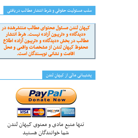
سلب مسئولیت حقوقی و شرط انتشار مطالب دریافتی
کیهان لندن مسئول محتوای مطالب منتشرشده در
«دیدگاه» و «تریبون آزاد» نیست. شرط انتشار
مطالب در بخش «دیدگاه» و «تریبون آزاد» اطلاع
محفوظ کیهان لندن از مشخصات واقعی و محل
اقامت و نشانی نویسندگان است.
پشتیبانی مالی از کیهانِ لندن
تنها منبع مادی و معنوی کیهان لندن
شما خوانندگان هستید