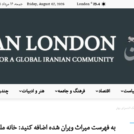
23.4
London
Friday, August 07, 2026 جمعه, ۱۶ مرداد ۱۴۰۵
C
است
اقتصاد
فرهنگ و جامعه
هنر و ادبیات
چندرس
KayhanLondon
ک الشعرای بهار
به فهرست میراث ویران شده اضافه کنید: خانه مل