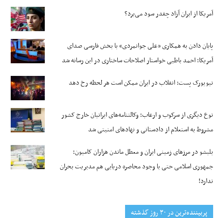
آمریکا از ایران آزاد چقدر سود می‌برد؟
پایان دادن به همکاری «علی جوانمردی» با بخش فارسی صدای
آمریکا؛ احمد باطبی خواستار اصلاحات ساختاری در این رسانه شد
نیویورک پست: انقلاب در ایران ممکن است هر لحظه رخ دهد
نوع دیگری از سرکوب و ارعاب؛ وکالتنامه‌های ایرانیان خارج کشور
مشروط به استعلام از دادستانی و نهادهای امنیتی شد
بلبشو در مرزهای زمینی ایران و معطل ماندن هزاران کامیون؛
جمهوری اسلامی حتی با وجود محاصره دریایی هم مدیریت بحران
ندارد!
پربیننده‌ترین‌ در ۳۰ روز گذشته