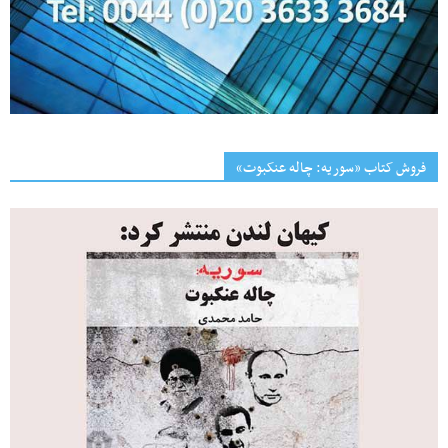
فروش کتاب «سوریه: چاله عنکبوت»