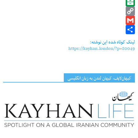
Telegram
Balatarin
Copy
Gmail
Link
Share
لینک کوتاه شده این نوشته:
https://kayhan.london/?p=80049
کیهان‌لایف، کیهان لندن به زبان انگلیسی