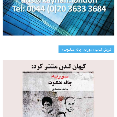
فروش کتاب «سوریه: چاله عنکبوت»