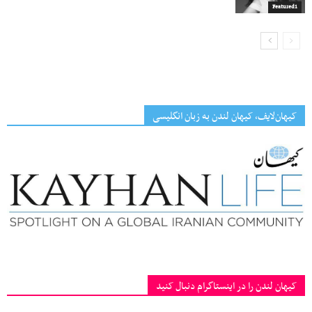
Featured1
کیهان‌لایف، کیهان لندن به زبان انگلیسی
کیهان لندن را در اینستاگرام دنبال کنید