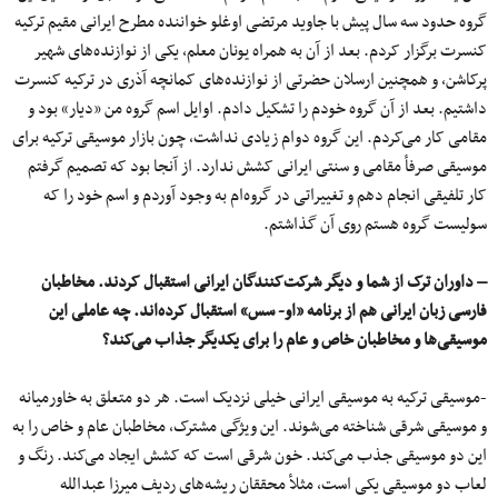
گروه حدود سه سال پیش با جاوید مرتضی اوغلو خواننده مطرح ایرانی مقیم ترکیه
کنسرت برگزار کردم. بعد از آن به همراه یونان معلم، یکی از نوازنده‌های شهیر
پرکاشن، و همچنین ارسلان حضرتی از نوازنده‌های کمانچه آذری در ترکیه کنسرت
داشتیم. بعد از آن گروه خودم را تشکیل دادم. اوایل اسم گروه من «دیار» بود و
مقامی ‌کار می‌کردم. این گروه دوام زیادی نداشت، چون بازار موسیقی ترکیه برای
موسیقی صرفأ مقامی ‌و سنتی ایرانی کشش ندارد. از آنجا بود که تصمیم گرفتم
کار تلفیقی انجام دهم و تغییراتی در گروه‌ام به وجود آوردم و اسم خود را که
سولیست گروه هستم روی آن گذاشتم.
– داوران ترک از شما و دیگر شرکت‌کنندگان ایرانی استقبال کردند. مخاطبان
فارسی زبان ایرانی هم از برنامه «او- سس» استقبال کرده‌اند. چه عاملی این
موسیقی‌ها و مخاطبان خاص و عام را برای یکدیگر جذاب می‌کند؟
-موسیقی ترکیه به موسیقی ایرانی خیلی نزدیک است. هر دو متعلق به خاورمیانه
و موسیقی شرقی شناخته می‌شوند. این ویژگی مشترک، مخاطبان عام و خاص را به‌
این دو موسیقی جذب می‌کند. خون شرقی است که کشش ایجاد می‌کند. رنگ و
لعاب دو موسیقی یکی است، مثلأ محققان ریشه‌های ردیف میرزا عبدالله