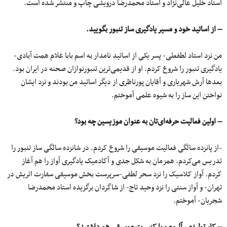
استاد خلیل عالی‌نژاد و استاد محمدرضا درویشی چاپ و منتشر شده است.
– از اساتید خود و مسیر یادگیری ساز تنبور بگویید.
من نزد استاد لطفعلی- پسر یکی از اساتید نامدار به اسم بابا غلام همت آبادی-
یادگیری تنبور را شروع کردم. او از قدیمی‌ترین تنبورنوازان صحنه در ایران بود.
بعدها آرش شهریاری و آقایان پورناظری از دیگر اساتید من بودند و نزد ایشان
نواختن این ساز را به شیوه علمی ‌آموختم.
– اولین فعالیت حرفه‌ای‌تان به عنوان موزیسین چه بود؟
-از پانزده سالگی فعالیت موسیقی را شروع کردم. در شانزده سالگی ساز تنبور را
تدریس می‌کردم. همزمان به شکل جدی و آکادمیک یادگیری آواز را هم آغاز
کردم. آواز کلاسیک را نزد سحر لطفی-سرپرست بخش موسیقی سفارت اتریش در
تهران- و آواز سنتی را نزد وحید تاج- از شاگردان برگزیده استاد محمدرضا
شجریان- آموختم.