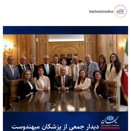
kayhanlondon