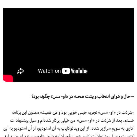
– حال و هوای انتخاب و پشت صحنه در «او- سس» چگونه بود؟
-شرکت در «او- سس» تجربه خیلی خوبی بود و من همیشه ممنون این برنامه
هستم. بعد از شرکت در «او- سس» من خیلی پرکار شده‌ام و سیل پیشنهادات
کاری به سویم سرازیر شده. از این ویدئوکلیپ به آن استودیو، از آن استودیو به‌ این
کنسرت و سیل پیشنهادات کاری همین‌طور ادامه دارد. «او- سس» برای من تبلیغ