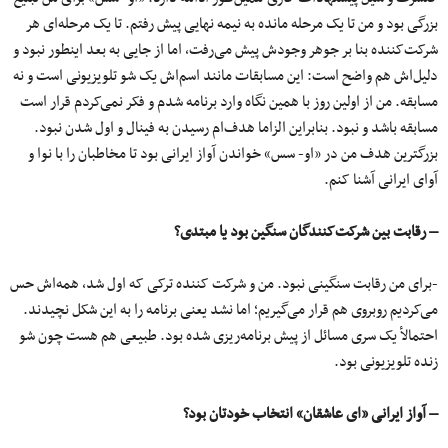
بزرگی بود و من تا یک مرحله مانده به نیمه نهایی پیش رفتم. تا یک مرحله‌ای هر
شرکت‌کننده بنا بر جوهر وجودش پیش می‌رفت، اما از جایی به بعد اینطور نبود و
دلیل‌اش هم واضح است: این مسابقات مانند اسم‌اش یک شو تلویزیونی است و نه
مسابقه. من از اولین روز با همین نگاه وارد برنامه شدم و فکر نمی‌کردم قرار است
مسابقه باشد و نبود. بنابراین الزاما هدف‌ام رسیدن به فینال و اول شدن نبود.
بزرگترین هدف من در «او- سس» خواندن آواز ایرانی بود تا مخاطبان را با نوا و
آوای ایرانی آشنا کنم.
– رقابت بین شرکت‌کنندگان سنگین بود یا مبتدی؟
-برای من رقابت سنگینی نبود. من و شرکت کننده ترکی که اول شد، همه‌اش حس
می‌کردیم روبروی هم قرار می‌گیریم؛ اما نشد یعنی برنامه را به ‌این شکل نچیدند.
احتمالأ یک سری مسائل از پیش برنامه‌ریزی شده بود. طبیعی هم هست چون شو
زنده تلویزیونی بود.
– آواز ایرانی «ای عاشقان» انتخاب خودتان بود؟