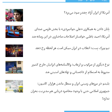
آمریکا از ایران آزاد چقدر سود می‌برد؟
پایان دادن به همکاری «علی جوانمردی» با بخش فارسی صدای
آمریکا؛ احمد باطبی خواستار اصلاحات ساختاری در این رسانه شد
نیویورک پست: انقلاب در ایران ممکن است هر لحظه رخ دهد
نوع دیگری از سرکوب و ارعاب؛ وکالتنامه‌های ایرانیان خارج کشور
مشروط به استعلام از دادستانی و نهادهای امنیتی شد
بلبشو در مرزهای زمینی ایران و معطل ماندن هزاران کامیون؛
جمهوری اسلامی حتی با وجود محاصره دریایی هم مدیریت بحران
ندارد!