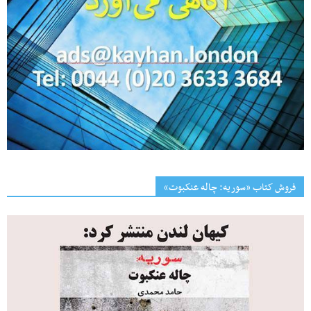
فروش کتاب «سوریه: چاله عنکبوت»