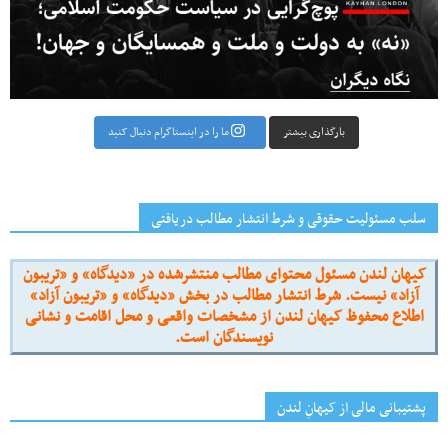
بارگذاری بیشتر
ما را در اینستاگرام دنبال کنید
سلب مسئولیت حقوقی و شرط انتشار مطالب دریافتی
کیهان لندن مسئول محتوای مطالب منتشرشده در «دیدگاه» و «تریبون
آزاد» نیست. شرط انتشار مطالب در بخش «دیدگاه» و «تریبون آزاد»
اطلاع محفوظ کیهان لندن از مشخصات واقعی و محل اقامت و نشانی
نویسندگان است.
پشتیبانی مالی از کیهانِ لندن