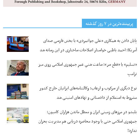
پربیننده‌ترین‌ در ۷ روز گذشته
پایان دادن به همکاری «علی جوانمردی» با بخش فارسی صدای
آمریکا؛ احمد باطبی خواستار اصلاحات ساختاری در این رسانه شد
«تسلیم» یا «قطع سر»؛ ساعت شنیِ عمرِ جمهوری اسلامی روی میز
ترامپ
نوع دیگری از سرکوب و ارعاب؛ وکالتنامه‌های ایرانیان خارج کشور
مشروط به استعلام از دادستانی و نهادهای امنیتی شد
بلبشو در مرزهای زمینی ایران و معطل ماندن هزاران کامیون؛
جمهوری اسلامی حتی با وجود محاصره دریایی هم مدیریت بحران
ندارد!