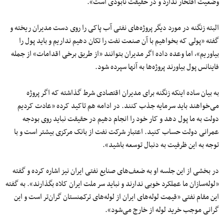
وضعیت افتخار ندارد و در حقیقت نابودی است».
البته زنگنه در مورد دیگر پروژه‌های نفتی آب پاکی را روی دست مدیران ریخته و
گفته «پولی که بخواهیم با آن صنعت نفت را تکان دهیم نداریم و باید پول را
بیاوریم»، اما وعده داده اگر مدیران بتوانند «از طریق برخی اقدامات» از جمله
فاینانس پول بیاورند پروژه‌ها به آنها سپرده شود.
به بیان ساده اینکه زنگنه برای مدیران اقتصادی شرط گذاشته که اگر پروژه
می‌خواهند باید سرمایه جذب کنند. در ادامه هم تاکید کرده «عادت کردیم
دولت به ما پول دهد و کار خود را انجام دهیم در حقیقت نباید روی بودجه
عمرانی دولت حساب کنید. اعتبار شرکت نفت از بانک مرکزی بیشتر است و با
توجه به این ظرفیت به دنبال توسعه باشید».
در بخشی از این جلسه او به ضعف‌های صنایع نفتی ایران نیز اشاره کرده و گفته
«لوله‌سازان ما عملکرد خوبی ندارند و نباید سر ملت ایران کلاه بگذارند». به گفته
این مقام نفتی «قیمت لوله‌های ایران از لوله‌های ترکمنستان گران‌تر است و این
گرانی موجب خرید لوله از خارج می‌شود».