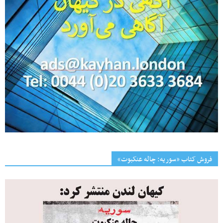
فروش کتاب «سوریه: چاله عنکبوت»