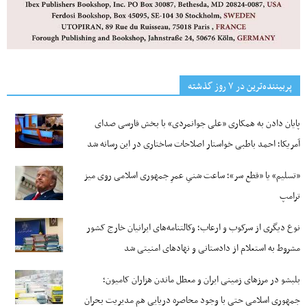
پربیننده‌ترین‌ در ۷ روز گذشته
پایان دادن به همکاری «علی جوانمردی» با بخش فارسی صدای
آمریکا؛ احمد باطبی خواستار اصلاحات ساختاری در این رسانه شد
«تسلیم» یا «قطع سر»؛ ساعت شنیِ عمرِ جمهوری اسلامی روی میز
ترامپ
نوع دیگری از سرکوب و ارعاب؛ وکالتنامه‌های ایرانیان خارج کشور
مشروط به استعلام از دادستانی و نهادهای امنیتی شد
بلبشو در مرزهای زمینی ایران و معطل ماندن هزاران کامیون؛
جمهوری اسلامی حتی با وجود محاصره دریایی هم مدیریت بحران