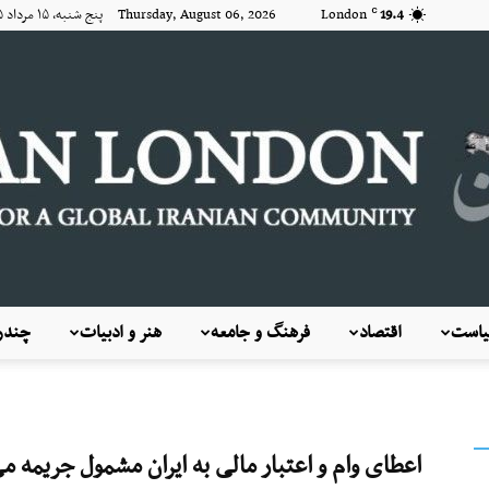
19.4
London
Thursday, August 06, 2026 پنج شنبه, ۱۵ مرداد ۱۴۰۵
C
است
اقتصاد
فرهنگ و جامعه
هنر و ادبیات
چندرس
KayhanLondon
اعطای وام و اعتبار مالی به ایران مشمول جریمه م