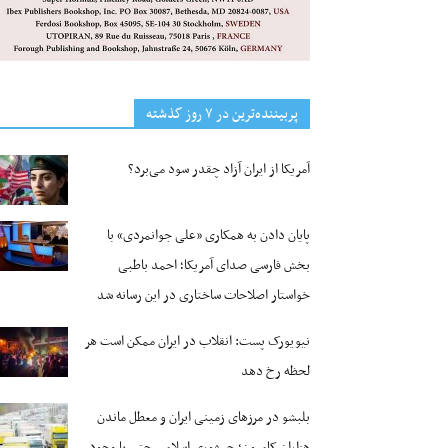
پربیننده‌ترین‌ در ۷ روز گذشته
آمریکا از ایران آزاد چقدر سود می‌برد؟
پایان دادن به همکاری «علی جوانمردی» با
بخش فارسی صدای آمریکا؛ احمد باطبی
خواستار اصلاحات ساختاری در این رسانه شد
نیویورک پست: انقلاب در ایران ممکن است هر
لحظه رخ دهد
بلبشو در مرزهای زمینی ایران و معطل ماندن
هزاران کامیون؛ جمهوری اسلامی حتی با وجود