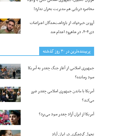
محاصره دریایی هم مدیریت بحران ندارد!
آروین خیرخواه، از بازداشت‌شدگان اعتراضات
دی۴۰۴، در شاهرود اعدام شد
پربیننده‌ترین‌ در ۳۰ روز گذشته
جمهوری اسلامی از آغاز جنگ چقدر به آمریکا
سود رسانده؟
آمریکا با ماندن جمهوری اسلامی چقدر ضرر
می‌کند؟
آمریکا از ایران آزاد چقدر سود می‌برد؟
تحول گردشگری در ایران آزاد