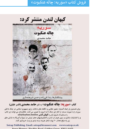
فروش کتاب «سوریه: چاله عنکبوت»