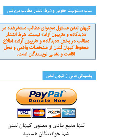
سلب مسئولیت حقوقی و شرط انتشار مطالب دریافتی
کیهان لندن مسئول محتوای مطالب منتشرشده در
«دیدگاه» و «تریبون آزاد» نیست. شرط انتشار
مطالب در بخش «دیدگاه» و «تریبون آزاد» اطلاع
محفوظ کیهان لندن از مشخصات واقعی و محل
اقامت و نشانی نویسندگان است.
پشتیبانی مالی از کیهانِ لندن
تنها منبع مادی و معنوی کیهان لندن
شما خوانندگان هستید