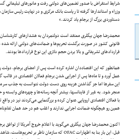
شرایط استقراض با صدور تضمین‌های دولتی رفت و مانورهای تبلیغاتی گست
وزراء و استاندارها گرفته تا ریاست بانک مرکزی و در نهایت رئیس سازمان 
دستاوردی بزرگ از برجام یاد کردند.»
محمدرضا جهان بیگلری معتقد است دولتمردان به هشدارهای کارشناسان و 
قانونی کشور در صورت برگشت تحریم‌ها و ضمانت‌های دولتی ارائه شده در
قراردادهای تشریفاتی و بالا بردن حجم دلاری این نوع قراردادها بودند.
همانطور که این اقتصاددان اشاره کرده است پس از امضای برجام، دولت ر
عمل آورد و تا ماه‌ها پس از اجرایی شدن برجام فعالان اقتصادی در قالب گ
این سفرها اما جز گذاشتن هزینه روی دست دولت نتوانست به جذب سرمایه‌
منجر شود. به غیر از فاینانس‎ها، بیشتر آنچه رسانه‌ها و چ
با فعالان اقتصادی اروپایی عنوان کرده و بزرگنمایی می‌کردند نیز در واقع تف
همین رو هیچگونه ضمانت اجرایی ندارند و اغلب هم در حد همان تفام‌نامه 
اکنون محمدرضا جهان بیگلری می‌گوید با اعلام خروج آمریکا از توافق برجا
قبل، این بار بنا به اظهارات OFAC که سازمان ناظر بر