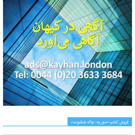
فروش کتاب «سوریه: چاله عنکبوت»