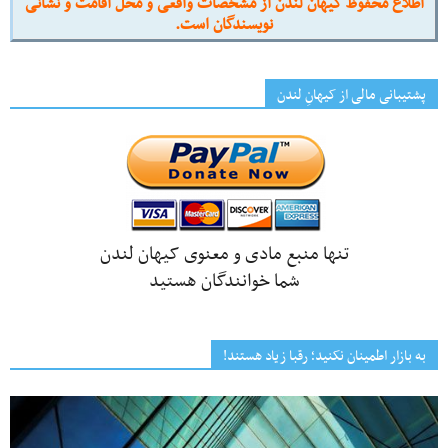
اطلاع محفوظ کیهان لندن از مشخصات واقعی و محل اقامت و نشانی
نویسندگان است.
پشتیبانی مالی از کیهانِ لندن
تنها منبع مادی و معنوی کیهان لندن
شما خوانندگان هستید
به بازار اطمینان نکنید؛ رقبا زیاد هستند!