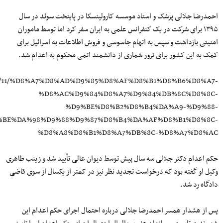
احمدرضا جلالی پزشک و استاد موسسه کارولینسکا در پایتخت سوئد در سال
۱۳۹۵ برای شرکت در یک کنفرانس علمی به ایران سفر کرد اما توسط ماموران
امنیتی بازداشت و سپس به اتهام جاسوسی و فروش اطلاعات به اسرائیل برای
کمک به این کشور برای ترور شماری از دانشمند اتمی محکوم به اعدام شد.
98/05/11/%D8%A7%D8%AD%D9%85%D8%AF%D8%B1%D8%B6%D8%A7-
%D8%AC%D9%84%D8%A7%D9%84%DB%8C%D8%8C-
%D9%BE%D8%B2%D8%B4%DA%A9-%D9%88-
%BE%DA%98%D9%88%D9%87%D8%B4%DA%AF%D8%B1%D8%8C-
%D8%A8%D8%B1%D8%A7%DB%8C-%D8%A7%D8%AC
حکم اعدام دکتر جلالی سه سال پیش توسط دیوان عالی تأیید شد و زینب طاهری
وکیل او گفته بود که درخواست تجدید نظر نیز در کمتر از یکسال از سوی قاضی
دادگاه رد شد.
پس از هشدار همسر احمدرضا جلالی درباره احتمال اجرای حکم اعدام این