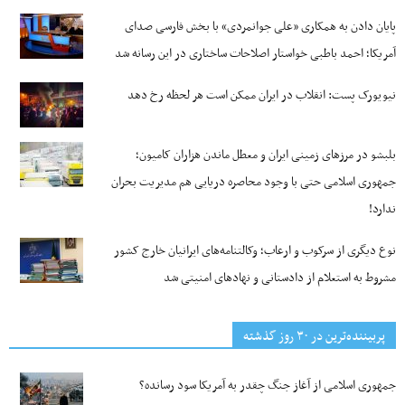
پایان دادن به همکاری «علی جوانمردی» با بخش فارسی صدای
آمریکا؛ احمد باطبی خواستار اصلاحات ساختاری در این رسانه شد
نیویورک پست: انقلاب در ایران ممکن است هر لحظه رخ دهد
بلبشو در مرزهای زمینی ایران و معطل ماندن هزاران کامیون؛
جمهوری اسلامی حتی با وجود محاصره دریایی هم مدیریت بحران
ندارد!
نوع دیگری از سرکوب و ارعاب؛ وکالتنامه‌های ایرانیان خارج کشور
مشروط به استعلام از دادستانی و نهادهای امنیتی شد
پربیننده‌ترین‌ در ۳۰ روز گذشته
جمهوری اسلامی از آغاز جنگ چقدر به آمریکا سود رسانده؟