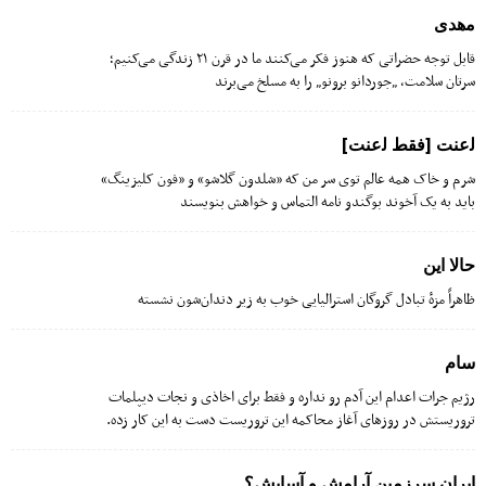
م‍‌هدی
قابل توجه حضراتی که هنوز فکر می‌کنند ما در قرن ٢١ زندگی می‌کنیم؛
سرتان سلامت، „جوردانو برونو„ را به مسلخ می‌برند
ل‍‌عنت [فقط ل‍‌عنت]
شرم و خاک همه عالم توی سر من که «شلدون گلاشو» و «فون کلیزینگ»
باید به یک آخوند بوگندو نامه التماس و خواهش بنویسند
حالا این
ظاهراً مزهٔ تبادل گروگان استرالیایی خوب به زیر دندان‌شون نشسته
سام
رژیم جرات اعدام این آدم رو نداره و فقط برای اخاذی و نجات دیپلمات
تروریستش در روزهای آغاز محاکمه این تروریست دست به این کار زده.
ایران سرزمین آرامش و آسایش؟