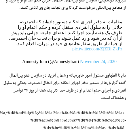
شهروند دوتابعیتی، سازمان عفو بین‌الملل احتمال اجرای حکم اعدام او را تایید و
از مجامع‌ بین‌المللی درخواست کرد تا برای نجات جان وی تلاش کنند.
مقامات به دفتر اجرای احکام دستور داده‌اند که احمدرضا
جلالی را به سلول انفرادی منتقل کرده و حکم اعدام او را
ظرف یک هفته آینده اجرا کنند. اعضای جامعه جهانی باید پیش
از آن که دیر شود وارد عمل شوند و برای نجات جان احمدرضا،
از جمله از طریق سفارتخانه‌های خود در تهران‌، اقدام کنند.
pic.twitter.com/ZjZBijZkFz
November 24, 2020
— Amnesty Iran (@AmnestyIran)
دایانا الطهاوی مسئول امور خاورمیانه و شمال آفریقا در سازمان عفو بین‌الملل
گفته گزارش‌ها از دستور دفتر اجرای احکام برای انتقال احمدرضا جلالی به سلول
انفرادی و اجرای حکم اعدام او در ظرف حداکثر یک هفته از روز ۲۴ نوامبر
وحشتناک است.
3/%d8%a7%d8%ad%d9%85%d8%af%e2%80%8c%d8%b1%d8%b6%d8%a7-
%d8%ac%d9%84%d8%a7%d9%84%db%8c%d8%8c-
%d9%be%d8%b2%d8%b4%da%a9-%d9%88-