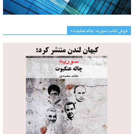
فروش کتاب «سوریه: چاله عنکبوت»