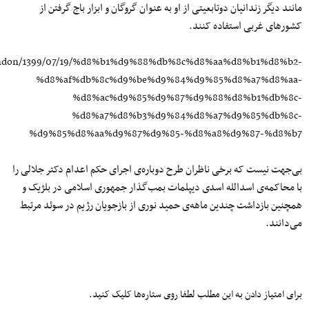
مانند دیگر زندانیان دوتابعیتی از او به عنوان گروگان و ابزار باج گرفتن از
کشورهای غربی استفاده کنند.
.london/1399/07/19/%d8%b1%d9%88%db%8c%d8%aa%d8%b1%d8%b2-
%d8%af%db%8c%d9%be%d9%84%d9%85%d8%a7%d8%aa-
%d8%ac%d9%85%d9%87%d9%88%d8%b1%db%8c-
%d8%a7%d8%b3%d9%84%d8%a7%d9%85%db%8c-
%d9%85%d8%aa%d9%87%d9%85-%d8%a8%d9%87-%d8%b7
بی‌جهت نیست که برخی ناظران طرح دوباره‌ی اجرای حکم اعدام دکتر جلالی را
با محاکمه‌ی اسدالله اسدی دیپلمات بمب‌گذار جمهوری اسلامی در بلژیک و
همچنین بازداشت چندین ماهه‌ی حمید نوری از بازجویان رژیم در سوئد مرتبط
می‌دانند.
برای امتیاز دادن به این مطلب لطفا روی ستاره‌ها کلیک کنید.