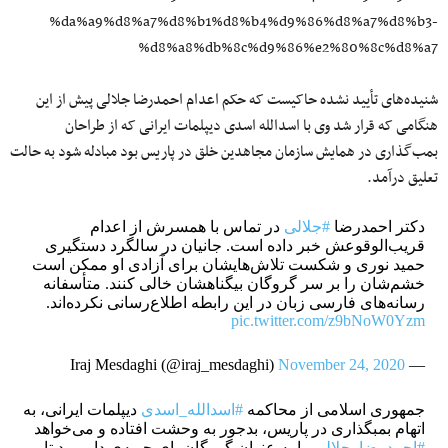
%da%a9%d8%a7%d8%b1%d8%b4%d9%86%d8%a7%d8%b3-
%d8%a8%db%8c%d9%86%e2%80%8c%d8%a7
شنیده‌های تأیید نشده حاکیست که حکم اعدام احمدرضا جلالی پیش‌ از این
هنگامی که قرار شد وی با اسدالله اسدی دیپلمات ایرانی که از طراحان
بمب‌گذاری در همایش سازمان مجاهدین خلق در پاریس بود مبادله شود به حالت
تعلیق درآمد.
دکتر احمدرضا
#جلالی
در تماس با همسرش از اعدام
قریب‌الوقوعش خبر داده است. جانیان در سالگرد دستگیری
حمید نوری و شکست‌ تلاش‌هایشان برای آزادی او ممکن است
خشم‌شان را بر سر گروگان بیگناهشان خالی کنند. متأسفانه
رسانه‌های فارسی زبان در این رابطه اطلاع‌رسانی نکرده‌اند.
pic.twitter.com/z9bNoW0Yzm
November 24, 2020
— Iraj Mesdaghi (@iraj_mesdaghi)
جمهوری اسلامی از محاکمه
#اسدالله_اسدی
دیپلمات ایرانی، به
اتهام بمبگذاری در پاریس، بدجور به وحشت افتاده و می‌خواهد
#احمدرضا_جلالی
را به عنوان گروگان پای چوبه‌ی دار ببرد تا