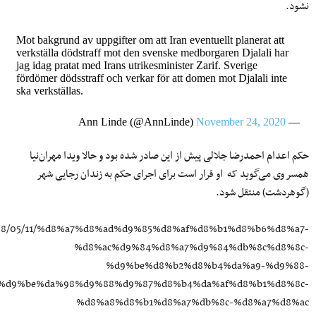
نشود.
Mot bakgrund av uppgifter om att Iran eventuellt planerat att
verkställa dödstraff mot den svenske medborgaren Djalali har
jag idag pratat med Irans utrikesminister Zarif. Sverige
fördömer dödsstraff och verkar för att domen mot Djalali inte
ska verkställas.
November 24, 2020
— Ann Linde (@AnnLinde)
حکم اعدام احمدرضا جلالی پیش از این صادر شده بود و حالا ویدا مهران‌نیا
همسر وی می‌گوید که او قرار است برای اجرای حکم به زندان رجایی شهر
(گوهردشت) منتقل شود.
/1398/05/11/%d8%a7%d8%ad%d9%85%d8%af%d8%b1%d8%b6%d8%a7-
%d8%ac%d9%84%d8%a7%d9%84%db%8c%d8%8c-
%d9%be%d8%b2%d8%b4%da%a9-%d9%88-
%d9%be%da%98%d9%88%d9%87%d8%b4%da%af%d8%b1%d8%8c-
%d8%a8%d8%b1%d8%a7%db%8c-%d8%a7%d8%ac