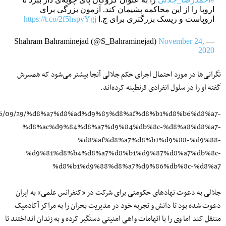
اروپا را از این محاکمه پشیمان کند. آزمون بزرگی برای
اروپاست و ریسک بزرگتری برای ج.ا
https://t.co/2f5hspvYgj
November 24,
— Shahram Bahraminejad (@S_Bahraminejad)
2020
نگرانی‌ها در مورد احتمال اجرای حکم جلالی آنجا بیشتر می‌شود که همسرش
گفته او را در سلول انفرادی قرنطینه کرده‌اند.
/1396/09/29/%d8%a7%d8%ad%d9%85%d8%af%d8%b1%d8%b6%d8%a7-
%d8%ac%d9%84%d8%a7%d9%84%db%8c-%d8%a8%d8%a7-
%d8%af%d8%a7%d8%b1%d9%88-%d9%88-
%d9%81%d8%b4%d8%a7%d8%b1%d9%87%d8%a7%db%8c-
%d8%b1%d9%88%d8%a7%d9%86%db%8c-%d8%a7
جلالی به دعوت نهادهای حکومتی برای شرکت در «کنفرانس علمی» به ایران
دعوت شده بود تا دانش و تجربه خود در مدیریت بحران را به مراکز آکادمیک
منتقل کند اما وی را با اتهامات واهی امنیتی دستگیر کرده و به زندان انداختند تا