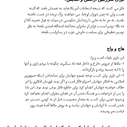
فکر می کنند که نتیجه انتخابات آمریکا شاید به نفعشان باشد که البته
هست ولی نه چون دوران اوباما. می خواهند برگ برنده در دست داشته
باشند. به جز جا به جایی با زندانیان حکومتی در سوئد به قول “صمد آقا از
ده بالا: ترسم اینست فراتر از ماجرای محاکمه اسدالله اسدی باشه! به نظر
ترسیم خطوطی برای سیاست خارجی غرب در پساترامپ باشه”
هاج و واج
این بازی بلوف است زیرا:
۱- ملاها از دروس خارج و داخل فقه یاد میگیرند چگونه با مردم بازی و آنها
را تا لبه چشمه برده و بازگرداند.
۲- این بازی برای کسب توجه عموم جهانیان برای نشاندادن اینکه جمهوری
اسلامی به افکار چهانیان احترام قائل است و اگر نوید قهرمان افکاری را ابر
خلاف خواسته جهانیان اعدام کرد برای خاطره قاتل بودن نوید بود. این بابا
را پس از درخواست و هشتگ شدن آن در فضای مجزای اعدام نخواهد کرد
و سوژه خوبی برای کسب یه مقدار محبوبیت قبل از به کرسی نشستن جو
بایدن است. تا ایرانیان و جهانیان بیایند و به روش ملاها آشنا شوند روز
قیامت سر رسیده.