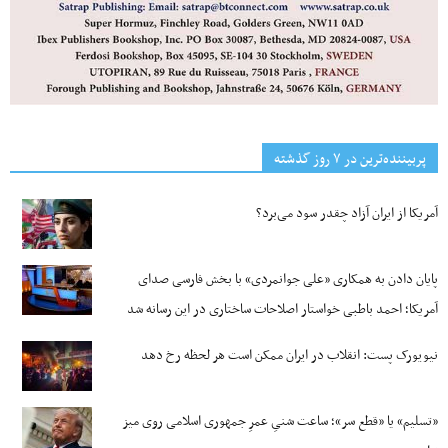
پربیننده‌ترین‌ در ۷ روز گذشته
آمریکا از ایران آزاد چقدر سود می‌برد؟
پایان دادن به همکاری «علی جوانمردی» با بخش فارسی صدای
آمریکا؛ احمد باطبی خواستار اصلاحات ساختاری در این رسانه شد
نیویورک پست: انقلاب در ایران ممکن است هر لحظه رخ دهد
«تسلیم» یا «قطع سر»؛ ساعت شنیِ عمرِ جمهوری اسلامی روی میز