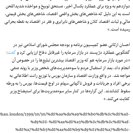
دوازدهم به ویژه برای عملکرد یکسال اخیر، مستحق توبیخ و مواخذه شدید‌اللحن
است به این دلیل که شاخص‌های بخش واقعی اقتصاد، شاخص‌های بخش قیمتی،
مالی و ثبات اقتصاد کلان و شاخص‌های نابرابری و فقر در اقتصاد به نقطه بحرانی
رسیده است.»
احسان ارکانی عضو کمیسیون برنامه و بودجه مجلس شورای اسلامی نیز در
گفتگویی عملکرد دژپسند در بازار سرمایه را غیرقابل دفاع ارزیابی کرد و
گفت
:
«در مورد بازار سرمایه هم که وزیر اقتصاد بیشترین تبلیغ‌ها را در خصوص آن
انجام داد، بعد از استقبال مردم با سوءمدیریت‌های شخص وزیر با روند منفی
مواجه شد. در واقع وزارت اقتصاد و سازمان بورس با توزیع رانت اطلاعاتی به
برخی افراد و جریانات و فروش ناگهانی سهام در اوج قیمت‌ها، بورس را به ورطه
سقوط کشاندند. این گزاره‌ها در کنار سایر سوءمدیریت‌ها برای استیضاح وزیر
کفایت می‌کند.»
kayhan.london/1399/10/30/%d8%aa%da%a9%d8%b0%db%8c%d8%a8-
%d9%88-%d8%aa%d8%a3%db%8c%db%8c%d8%af-
%d8%a7%d8%b3%d8%aa%d8%b9%d9%81%d8%a7%db%8c-