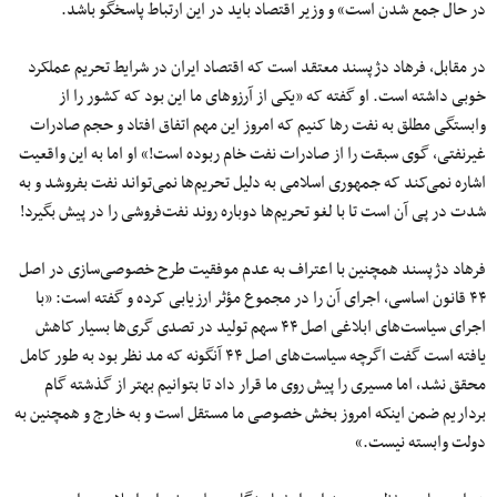
در حال جمع شدن است» و وزیر اقتصاد باید در این ارتباط پاسخگو باشد.
در مقابل، فرهاد دژپسند معتقد است که اقتصاد ایران در شرایط تحریم عملکرد
خوبی داشته است. او گفته که «یکی از آرزو‌های ما این بود که کشور را از
وابستگی مطلق به نفت رها کنیم که امروز این مهم اتفاق افتاد و حجم صادرات
غیرنفتی، گوی سبقت را از صادرات نفت خام ربوده است!» او اما به این واقعیت
اشاره نمی‌کند که جمهوری اسلامی به دلیل تحریم‌ها نمی‌تواند نفت بفروشد و به
شدت در پی آن است تا با لغو تحریم‌ها دوباره روند نفت‌فروشی را در پیش بگیرد!
فرهاد دژپسند همچنین با اعتراف به عدم موفقیت طرح خصوصی‌سازی در اصل
۴۴ قانون اساسی، اجرای آن را در مجموع مؤثر ارزیابی کرده و گفته است: «با
اجرای سیاست‌های ابلاغی اصل ۴۴ سهم تولید در تصدی گری‌ها بسیار کاهش
یافته است گفت اگرچه سیاست‌های اصل ۴۴ آنگونه که مد نظر بود به طور کامل
محقق نشد، اما مسیری را پیش روی ما قرار داد تا بتوانیم بهتر از گذشته گام
برداریم ضمن اینکه امروز بخش خصوصی ما مستقل است و به خارج و همچنین به
دولت وابسته نیست.»