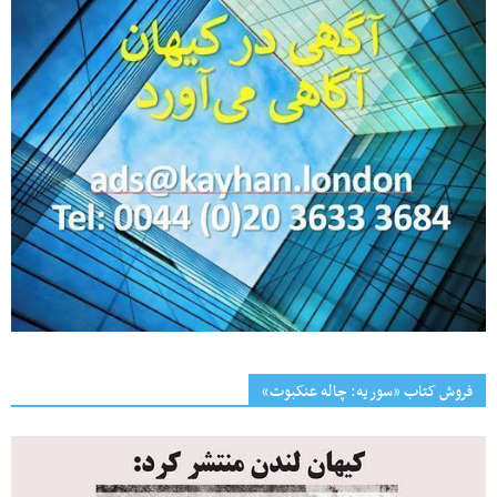
فروش کتاب «سوریه: چاله عنکبوت»