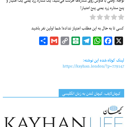
توجه: وقتی با ماوس روی ستاره‌ها حرکت می‌کنید، یک ستاره زرد یعنی یک امتیاز و
پنج ستاره زرد یعنی پنج امتیاز!
کسی تا به حال به این مطلب امتیاز نداده! شما اولین نفر باشید
Share
Gmail
Copy
Balatarin
Telegram
WhatsApp
Facebook
X
Link
لینک کوتاه شده این نوشته:
https://kayhan.london/?p=229147
کیهان‌لایف، کیهان لندن به زبان انگلیسی