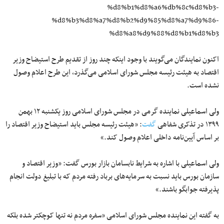
%d8%b1%d8%a6%db%8c%d8%b3-
%d8%b3%d8%a7%d8%b2%d9%85%d8%a7%d9%86-
%d8%a8%d9%88%d8%b1%d8%b3
اکنون نمایندگان می‌گویند با وجود اینکه چند روز از تقدیم طرح استیضاح وزیر
اقتصاد به هیئت رئیسه مجلس شورای اسلامی می‌گذرد، این طرح اعلام وصول
نشده است.
ولی اسماعیلی نماینده گرمی در مجلس شورای اسلامی روز یکشنبه ۱۲ بهمن
۱۳۹۹ در تذکری شفاهی
گفت
: «هیئت رئیسه مجلس باید استیضاح وزیر اقتصاد را
بر اساس آیین‌نامه داخلی اعلام وصول کند.»
ولی اسماعیلی با اشاره به شرایط نابسامان بازار بورس گفت: «وزیر اقتصاد و
سازمان بورس باید نسبت به سرمایه‌های برباد رفته مردم که با تبلیغ دولت انجام
پذیرفته جوابگو باشند.»
به گفته این نماینده مجلس شورای اسلامی «سفره مردم نه تنها کوچکتر شده بلکه