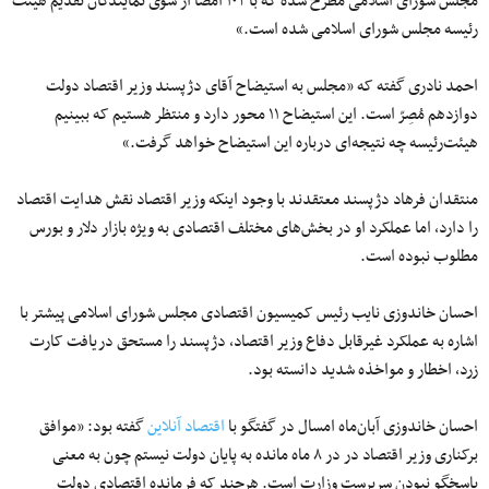
مجلس شورای اسلامی مطرح شده که با ۱۰۲ امضا از سوی نمایندگان تقدیم هیئت
رئیسه مجلس شورای اسلامی شده است.»
احمد نادری گفته که «مجلس به استیضاح آقای دژپسند وزیر اقتصاد دولت
دوازدهم مُصِرّ است. این استیضاح ۱۱ محور دارد و منتظر هستیم که ببینیم
هیئت‌رئیسه چه نتیجه‌ای درباره این استیضاح خواهد گرفت.»
منتقدان فرهاد دژپسند معتقدند با وجود اینکه وزیر اقتصاد نقش هدایت اقتصاد
را دارد، اما عملکرد او در بخش‌های مختلف اقتصادی به ویژه بازار دلار و بورس
مطلوب نبوده است.
احسان خاندوزی نایب رئیس کمیسیون اقتصادی مجلس شورای اسلامی پیشتر با
اشاره به عملکرد غیرقابل دفاع وزیر اقتصاد، دژپسند را مستحق دریافت کارت
زرد، اخطار و مواخذه شدید دانسته بود.
احسان خاندوزی آبان‌ماه امسال در گفتگو با
اقتصاد آنلاین
گفته بود: «موافق
برکناری وزیر اقتصاد در در ۸ ماه مانده به پایان دولت نیستم چون به معنی
پاسخگو نبودن سرپرست وزارت است. هرچند که فرمانده اقتصادی دولت