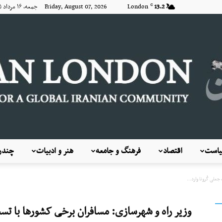
13.2
London
Friday, August 07, 2026 جمعه, ۱۶ مرداد ۱۴۰۵
C
است
اقتصاد
فرهنگ و جامعه
هنر و ادبیات
چندرس
KayhanLondon
علی کُرونا وارد...
وزیر راه و شهرسازی: مسافران برخی کشورها با تست