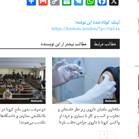
Share
Gmail
Copy
Balatarin
Telegram
WhatsApp
Facebook
X
Link
لینک کوتاه شده این نوشته:
https://kayhan.london/?p=229844
مطالب مرتبط
مطالب بیشتر از این نویسنده
Featured2
Featured2
یکه‌تازی مافیای داروی زیر نظر خامنه‌ای و
دو سرعت بدون مانع کرونا در ای
تجارت و کسب و کار با بیماری و درد؛ از
بلاتکلیفی مدارس و دانشگاه‌ها 
واکسن کرونا تا داروی جراحی «قلب باز»!
تکذیب می‌شوند!