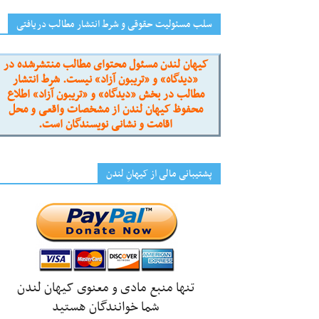
سلب مسئولیت حقوقی و شرط انتشار مطالب دریافتی
کیهان لندن مسئول محتوای مطالب منتشرشده در
«دیدگاه» و «تریبون آزاد» نیست. شرط انتشار
مطالب در بخش «دیدگاه» و «تریبون آزاد» اطلاع
محفوظ کیهان لندن از مشخصات واقعی و محل
اقامت و نشانی نویسندگان است.
پشتیبانی مالی از کیهانِ لندن
تنها منبع مادی و معنوی کیهان لندن
شما خوانندگان هستید