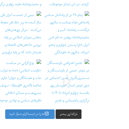
‏‏‏ ‏‏ ‏ نیمی از جمعیت ایران طی دو سال آینده به ز
راضی بازنشستگان در شوش جمعی از
‏‏‏ ‏‏ ‏ پوچ‌گرایی در سیاست حکومت اسلامی؛ «نه» به
بارگذاری بیشتر
ما را در اینستاگرام دنبال کنید