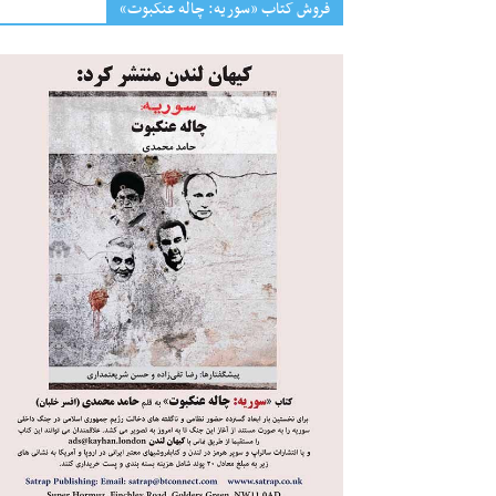
فروش کتاب «سوریه: چاله عنکبوت»