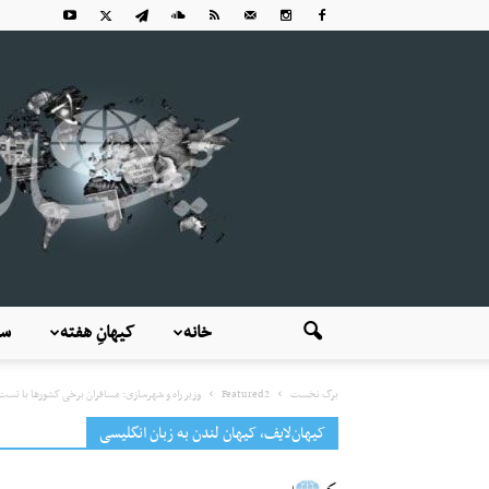
خانه
کیهانِ هفته
سی
برگ نخست
Featured2
وزیر راه و شهرسازی: مسافران برخی کشورها با تست ج
کیهان‌لایف، کیهان لندن به زبان انگلیسی