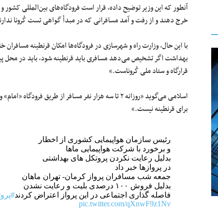
آنطور که این وزیر توضیح داده، قرار است فرودگاه‌های بین‌المللی کشور
خرج دهند و از رفت و آمد مسافرانی که در مبدأ گواهی تست کُرونا ندارن
با این حال، وزارت راه و شهرسازی در فرودگاه‌ها امکان قرنطینه مسافران خا
بهداشت اگر تشخیص می‌دهد مسافری باید قرنطینه شود، باید در محل پیش‌ب
قرارگاه و ستاد ملی کُروناست.»
اسلامی می‌گوید «روزانه ۲ تا سه هزار نفر مسافر از طریق 
برای قرنطینه نیست.»
رئیس سازمان هواپیمایی کشوری از اخطار
و برخورد با شرکت هواپیمایی ماها
بدلیل رعایت نکردن پروتکل های بهداشتی
در پروازها خبر داد
جمعه شب مسافران پرواز کرمان- تهران ماهان
بدلیل فروش ۱۰۰ درصدی بلیت و رعایت نشدن
فاصله گذاری اجتماعی در این پرواز اعتراض کردند
#پروت
pic.twitter.com/qXnwF9z1Nv