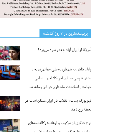
پربیننده‌ترین‌ در ۷ روز گذشته
آمریکا از ایران آزاد چقدر سود می‌برد؟
پایان دادن به همکاری «علی جوانمردی» با
بخش فارسی صدای آمریکا؛ احمد باطبی
خواستار اصلاحات ساختاری در این رسانه شد
نیویورک پست: انقلاب در ایران ممکن است هر
لحظه رخ دهد
نوع دیگری از سرکوب و ارعاب؛ وکالتنامه‌های
ایرانیان خارج کشور مشروط به استعلام از