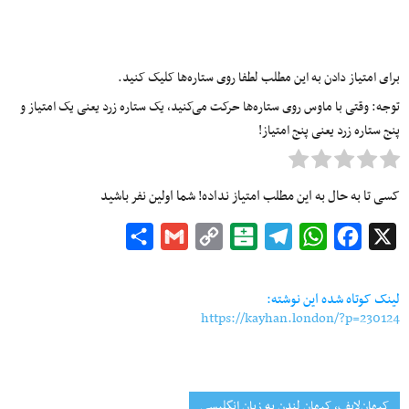
برای امتیاز دادن به این مطلب لطفا روی ستاره‌ها کلیک کنید.
توجه: وقتی با ماوس روی ستاره‌ها حرکت می‌کنید، یک ستاره زرد یعنی یک امتیاز و
پنج ستاره زرد یعنی پنج امتیاز!
کسی تا به حال به این مطلب امتیاز نداده! شما اولین نفر باشید
Share
Gmail
Copy
Balatarin
Telegram
WhatsApp
Facebook
X
Link
لینک کوتاه شده این نوشته:
https://kayhan.london/?p=230124
کیهان‌لایف، کیهان لندن به زبان انگلیسی