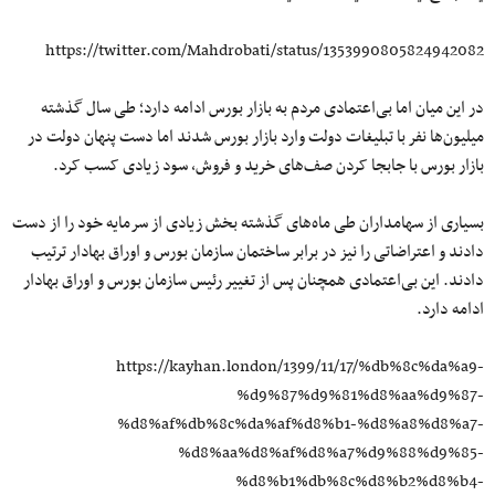
https://twitter.com/Mahdrobati/status/1353990805824942082
در این میان اما بی‌اعتمادی مردم به بازار بورس ادامه دارد؛ طی سال گذشته
میلیون‌ها نفر با تبلیغات دولت وارد بازار بورس شدند اما دست پنهان دولت در
بازار بورس با جابجا کردن صف‌های خرید و فروش، سود زیادی کسب کرد.
بسیاری از سهامداران طی ماه‌های گذشته بخش زیادی از سرمایه خود را از دست
دادند و اعتراضاتی را نیز در برابر ساختمان سازمان بورس و اوراق بهادار ترتیب
دادند. این بی‌اعتمادی همچنان پس از تغییر رئیس سازمان بورس و اوراق بهادار
ادامه دارد.
https://kayhan.london/1399/11/17/%db%8c%da%a9-
%d9%87%d9%81%d8%aa%d9%87-
%d8%af%db%8c%da%af%d8%b1-%d8%a8%d8%a7-
%d8%aa%d8%af%d8%a7%d9%88%d9%85-
%d8%b1%db%8c%d8%b2%d8%b4-