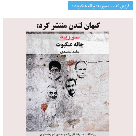
فروش کتاب «سوریه: چاله عنکبوت»