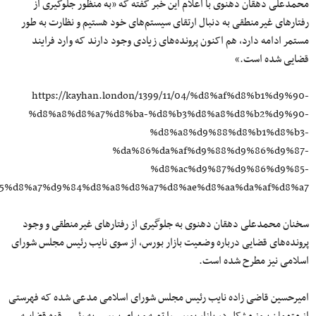
محمدعلی دهقان دهنوی با اعلام این خبر گفته که «به منظور جلوگیری از
رفتارهای غیرمنطقی به دنبال ارتقای سیستم‌های خود هستیم و نظارت به طور
مستمر ادامه دارد، هم اکنون پرونده‌های زیادی وجود دارند که وارد فرایند
قضایی شده است.»
https://kayhan.london/1399/11/04/%d8%af%d8%b1%d9%90-
%d8%a8%d8%a7%d8%ba-%d8%b3%d8%a8%d8%b2%d9%90-
%d8%a8%d9%88%d8%b1%d8%b3-
%da%86%da%af%d9%88%d9%86%d9%87-
%d8%ac%d9%87%d9%86%d9%85-
5%d8%a7%d9%84%d8%a8%d8%a7%d8%ae%d8%aa%da%af%d8%a7
سخنان محمدعلی دهقان دهنوی به جلوگیری از رفتارهای غیرمنطقی و وجود
پرونده‌های قضایی درباره وضعیت بازار بورس، از سوی نایب رئیس مجلس شورای
اسلامی نیز مطرح شده است.
امیرحسین قاضی زاده نایب رئیس مجلس شورای اسلامی مدعی شده که فهرستی
از متهمان بروز مشکل در بازار بورس را تهیه و برای بررسی به رئیس قوه قضاییه