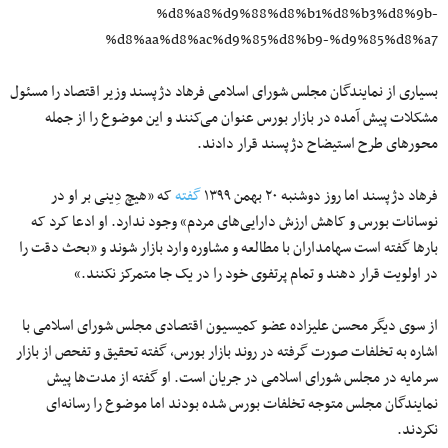
%d8%a8%d9%88%d8%b1%d8%b3%d8%9b-
%d8%aa%d8%ac%d9%85%d8%b9-%d9%85%d8%a7
بسیاری از نمایندگان مجلس شورای اسلامی فرهاد دژپسند وزیر اقتصاد را مسئول
مشکلات پیش آمده در بازار بورس عنوان می‌کنند و این موضوع را از جمله
محورهای طرح استیضاح دژپسند قرار دادند.
فرهاد دژپسند اما روز دوشنبه ۲۰ بهمن ۱۳۹۹
گفته
که «هیچ دِینی بر او در
نوسانات بورس و کاهش ارزش دارایی‌های مردم» وجود ندارد. او ادعا کرد که
بارها گفته‌ است سهامداران با مطالعه و مشاوره وارد بازار شوند و «بحث دقت را
در اولویت قرار دهند و تمام پرتفوی خود را در یک جا متمرکز نکنند.»
از سوی دیگر محسن علیزاده عضو کمیسیون اقتصادی مجلس شورای اسلامی با
اشاره به تخلفات صورت گرفته در روند بازار بورس، گفته تحقیق و تفحص از بازار
سرمایه در مجلس شورای اسلامی در جریان است. او گفته از مدت‌ها پیش
نمایندگان مجلس متوجه تخلفات بورس شده بودند اما موضوع را رسانه‌ای
نکردند.