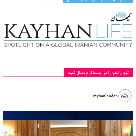
کیهان لندن را در اینستاگرام دنبال کنید
kayhanlondon