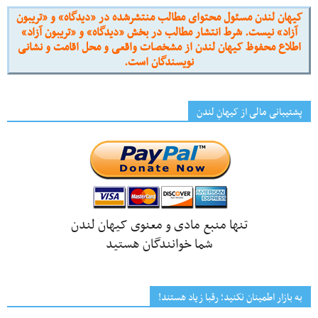
کیهان لندن مسئول محتوای مطالب منتشرشده در «دیدگاه» و «تریبون
آزاد» نیست. شرط انتشار مطالب در بخش «دیدگاه» و «تریبون آزاد»
اطلاع محفوظ کیهان لندن از مشخصات واقعی و محل اقامت و نشانی
نویسندگان است.
پشتیبانی مالی از کیهانِ لندن
تنها منبع مادی و معنوی کیهان لندن
شما خوانندگان هستید
به بازار اطمینان نکنید؛ رقبا زیاد هستند!