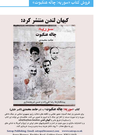
فروش کتاب «سوریه: چاله عنکبوت»