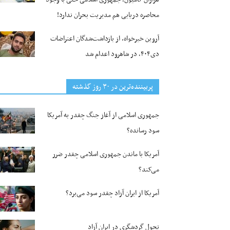
محاصره دریایی هم مدیریت بحران ندارد!
آروین خیرخواه، از بازداشت‌شدگان اعتراضات
دی۴۰۴، در شاهرود اعدام شد
پربیننده‌ترین‌ در ۳۰ روز گذشته
جمهوری اسلامی از آغاز جنگ چقدر به آمریکا
سود رسانده؟
آمریکا با ماندن جمهوری اسلامی چقدر ضرر
می‌کند؟
آمریکا از ایران آزاد چقدر سود می‌برد؟
تحول گردشگری در ایران آزاد