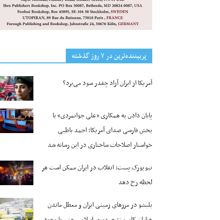
پربیننده‌ترین‌ در ۷ روز گذشته
آمریکا از ایران آزاد چقدر سود می‌برد؟
پایان دادن به همکاری «علی جوانمردی» با
بخش فارسی صدای آمریکا؛ احمد باطبی
خواستار اصلاحات ساختاری در این رسانه شد
نیویورک پست: انقلاب در ایران ممکن است هر
لحظه رخ دهد
بلبشو در مرزهای زمینی ایران و معطل ماندن
هزاران کامیون؛ جمهوری اسلامی حتی با وجود