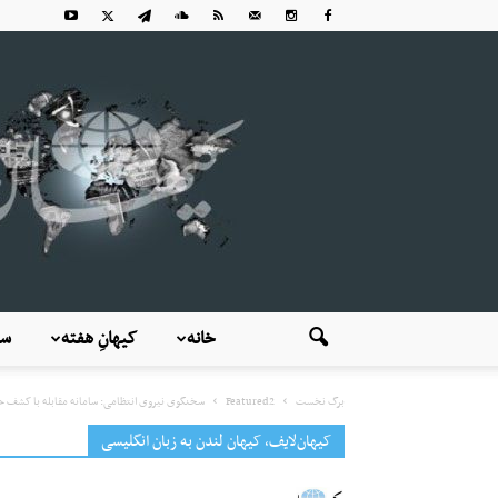
خانه
کیهانِ هفته
سی
برگ نخست
Featured2
سخنگوی نیروی انتظامی: سامانه مقابله با کشف حج
کیهان‌لایف، کیهان لندن به زبان انگلیسی