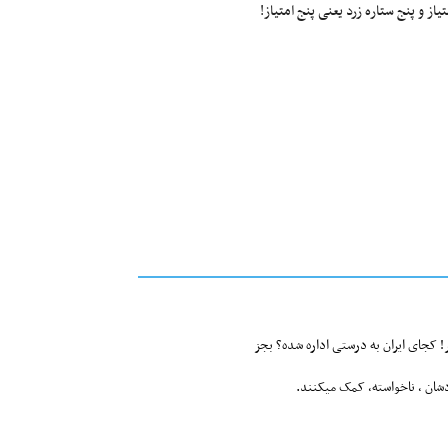
ز و پنج ستاره زرد یعنی پنج امتیاز!
 کجای ایران به درستی اداره شده؟ بجز
دشان ، ناخواسته، کمک میکنند.