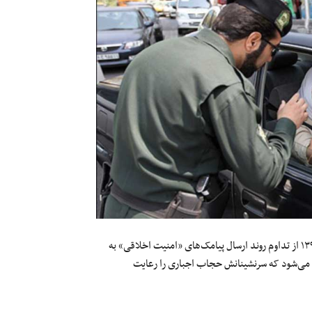
مهدی حاجیان سخنگوی نیروی انتظامی صبح امروز دوشنبه ۲۷بهمن‌ماه ۱۳۹۹ از تداوم روند ارسال پیامک‌های «امنیت اخلاقی» به
ل می‌شود که سرنشینانش حجاب اجباری را رعایت