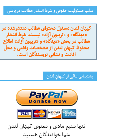
سلب مسئولیت حقوقی و شرط انتشار مطالب دریافتی
کیهان لندن مسئول محتوای مطالب منتشرشده در
«دیدگاه» و «تریبون آزاد» نیست. شرط انتشار
مطالب در بخش «دیدگاه» و «تریبون آزاد» اطلاع
محفوظ کیهان لندن از مشخصات واقعی و محل
اقامت و نشانی نویسندگان است.
پشتیبانی مالی از کیهانِ لندن
تنها منبع مادی و معنوی کیهان لندن
شما خوانندگان هستید