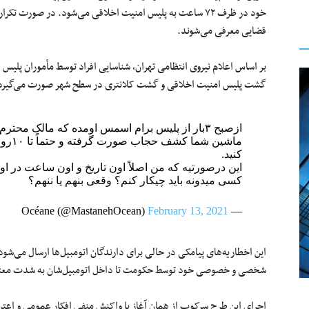
خود در ظرف ۷۲ ساعت به پلیس امنیت اخلاقی می‌شود. در صورت ت
قضایی معرفی می‌شوند.
بر اساس اعلام نیروی انتظامی تهران، شناسایی افراد توسط مأموران پلیس
گشت پلیس امنیت اخلاقی و گشت کلانتری در سطح شهر صورت می‌گیرد
ازصبح ۳بار از پلیس برام اسمس اومده که مالک محت
ماشین
کنید.
این درصورتیه که من اصلاً اون تاریخ و اون ساعت در او
کسی میدونه باید چیکار کنم؟ وقعی بنهم یا ننهم؟
February 13, 2021
— Océane (@MastanehOcean)
این اخطاریه‌های پیامکی در حالی برای دارندگان اتومبیل‌ها ارسال می‌
شخصی‌ و خصوصی خود توسط حکومت تا داخل اتومبیل‌شان به شدت مع
اجرای این طرح سرکوب از همان آغاز با واکنش منفی افکار عمومی و اعترا