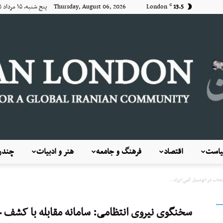
13.5
London
Thursday, August 06, 2026 پنج شنبه, ۱۵ مرداد ۱۴۰۵
C
است
اقتصاد
فرهنگ و جامعه
هنر و ادبیات
چندرس
KayhanLondon
اب در اتومبیل کمی ایراد...
سخنگوی نیروی انتظامی: سامانه مقابله با کشف 