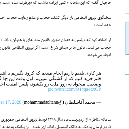
حاجیان گفته که این سامانه «کمی ایراد» داشت که «برطرف شده است.»
سخنگوی نیروی انتظامی بار دیگر کشف حجاب و عدم رعایت حجاب اجباری
شده است».
او اضافه کرد که «پلیس به عنوان مجری قانون سامانه‌ای با عنوان «ناظ
حجاب می‌کنند، قانون ما بر مبنای شرع است، اگر نیروی انتظامی قانون 
ایجاد می‌شود».
قلم خرید کنیم که از گشنگی نمیریم. اون وقت این ج.ا 
وضعیت میخواد به زور ملت رو بکشونه پلیس امنیت اخلاق
pic.twitter.com/Q14qa4dxQP
— محمد آقاسلطان (@mohammadsoltann)
er 17, 2020
سامانه «ناظر» از اردیبهشت‌ماه سال ۱۳۹۸ توس
طریق ارسال پیامک به مالک اتومبیل راه‌اندازی شده. این پیامک به مثاب