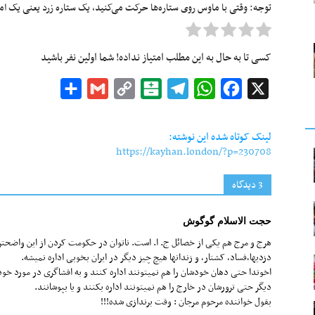
توجه: وقتی با ماوس روی ستاره‌ها حرکت می‌کنید، یک ستاره زرد یعنی یک امتیا
کسی تا به حال به این مطلب امتیاز نداده! شما اولین نفر باشید
Share
Gmail
Copy
Balatarin
Telegram
WhatsApp
Facebook
X
Link
لینک کوتاه شده این نوشته:
https://kayhan.london/?p=230708
3 دیدگاه‌
حجت الاسلام گوگوش
هرج و مرج هم یکی از خصائل ج. ا. است. ناتوان در حکومت کردن از این واضحتر!
دزدیها،فساد، کشتار، و زندانها هیچ چیز دیگر در ایران بخوبی اداره نمیشه.
اخوندا حتی دهان خودشان را هم نمیتونند اداره کنند و به افشاگری در مورد خو
دیگر حتی ترورشان در خارج را هم نمیتونند اداره بکنند و یا بپوشانند.
بقول خواننده مرحوم مرجان : وقت برندازی شده!!!