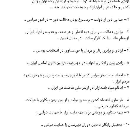
ازادی همشیگی برپا خواهند کرد – و خود و فرزندان و دختران و زنان
کشور و خاک عزیز ایران ازاد و خوشبخت خواهند شد ..
۲ – جدایی دین از دولت – وممنوع بودن دخالت دین – در امور سیاسی ..
۳ – برابری عدالت .. و برای همه اقشار از هر صنف و عقیده و اقوام ایرانی
از مقام شاه – تا یک کارگر ساده – در مقابل قانون ..
۴ – ازادی و برابری زنان و مردان با حق مساوی در انتخابات پوشش ..
۵ -ازادی بیان و افکار و احزاب در چهارچوپ قوانین قانون اساسی ایران ..
۶ – ایجاد امنیت در سراسر کشور با اموزش مسولیت پذیری و همکاری همه
مردم ایران ..
۷ – ادغام سپاه پاسداران در ارتش ملی شاهنشاهی ایران ..
۸ – باز سازی اقتصاد کشور برمحور تولید و از بین بردن بیکاری با شراکت
سرمایه گذاری خارجی ..
۹ – بیمه بیکاری و درمانی برای همه ملت ایران با حمایت دولتی ..
۱۰ – تحصیل رایگان تا پایان دوران دبیرستان با حمایت دولتی ..