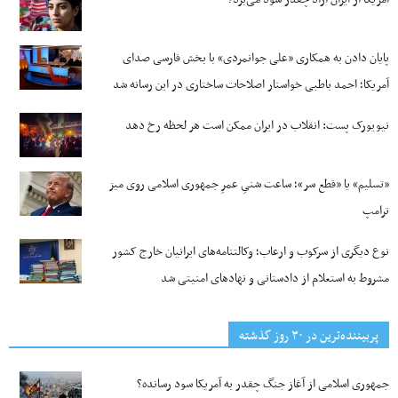
پایان دادن به همکاری «علی جوانمردی» با بخش فارسی صدای
آمریکا؛ احمد باطبی خواستار اصلاحات ساختاری در این رسانه شد
نیویورک پست: انقلاب در ایران ممکن است هر لحظه رخ دهد
«تسلیم» یا «قطع سر»؛ ساعت شنیِ عمرِ جمهوری اسلامی روی میز
ترامپ
نوع دیگری از سرکوب و ارعاب؛ وکالتنامه‌های ایرانیان خارج کشور
مشروط به استعلام از دادستانی و نهادهای امنیتی شد
پربیننده‌ترین‌ در ۳۰ روز گذشته
جمهوری اسلامی از آغاز جنگ چقدر به آمریکا سود رسانده؟