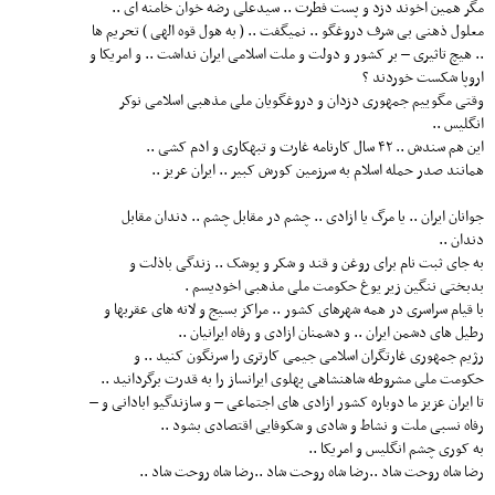
مگر همین اخوند دزد و پست فطرت .. سیدعلی رضه خوان خامنه ای ..
معلول ذهنی بی شرف دروغگو .. نمیگفت .. ( به هول قوه الهی ) تحریم ها
.. هیچ تاثیری – بر کشور و دولت و ملت اسلامی ایران نداشت .. و امریکا و
اروپا شکست خوردند ؟
وقتی مگوییم جمهوری دزدان و دروغگویان ملی مذهبی اسلامی نوکر
انگلیس ..
این هم سندش .. ۴۲ سال کارنامه غارت و تبهکاری و ادم کشی ..
همانند صدر حمله اسلام به سرزمین کورش کبیر .. ایران عریز ..
جوانان ایران .. یا مرگ یا ازادی .. چشم در مقابل چشم .. دندان مقابل
دندان ..
به جای ثبت نام برای روغن و قند و شکر و پوشک .. زندگی باذلت و
بدبختی ننگین زیر یوغ حکومت ملی مذهبی اخودیسم .
با قیام سراسری در همه شهرهای کشور .. مراکز بسیج و لانه های عقربها و
رطیل های دشمن ایران .. و دشمنان ازادی و رفاه ایرانیان ..
رژیم جمهوری غارتگران اسلامی جیمی کارتری را سرنگون کنید .. و
حکومت ملی مشروطه شاهنشاهی پهلوی ایرانساز را به قدرت برگردانید ..
تا ایران عزیز ما دوباره کشور ازادی های اجتماعی – و سازندگیو ابادانی و –
رفاه نسبی ملت و نشاط و شادی و شکوفایی اقتصادی بشود ..
به کوری چشم انگلیس و امریکا ..
رضا شاه روحت شاد ..رضا شاه روحت شاد ..رضا شاه روحت شاد ..