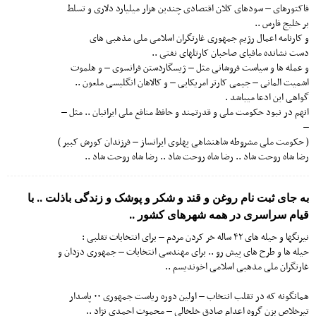
فاکتورهای – سودهای کلان اقتصادی چندین هزار میلیارد دلاری و تسلط
بر خلیج فارس ..
و کارنامه اعمال رژیم جمهوری غارتگران اسلامی ملی مذهبی های
دست نشانده مافیای صاحبان کارتلهای نفتی ..
و عمله ها و سیاست فروشانی مثل – ژیسگاردستن فرانسوی – و هلموت
اشمیت المانی – جیمی کارتر امریکایی – و کالاهان انگلیسی ملعون ..
گواهی این ادعا میباشد .
انهم در نبود حکومت ملی و قدرتمند و حافظ منافع ملی ایرانیان .. مثل –
–
( حکومت ملی مشروطه شاهنشاهی پهلوی ایرانساز – فرزندان کورش کبیر )
رضا شاه روحت شاد .. رضا شاه روحت شاد .. رضا شاه روحت شاد ..
به جای ثبت نام روغن و قند و شکر و پوشک و زندگی باذلت .. با
قیام سراسری در همه شهرهای کشور ..
نیرنگها و حیله های ۴۲ ساله خر کردن مردم – برای انتخابات تقلبی :
حیله ها و طرح های پیش رو .. برای مهندسی انتخابات – جمهوری دزدان و
غارتگران ملی مذهبی اسلامی اخوندیسم ..
همانگونه که در تقلب انتخاب – اولین دوره ریاست جمهوری ۰۰ پاسدار
تیرخلاص بزن گروه اعدام صادق خلخالی – محموت احمدی نژاد ..