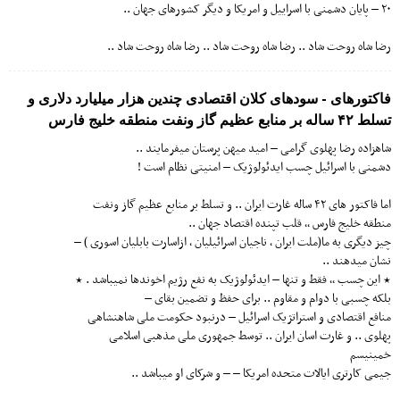
۲۰ – پایان دشمنی با اسراییل و امریکا و دیگر کشورهای جهان ..
رضا شاه روحت شاد .. رضا شاه روحت شاد .. رضا شاه روحت شاد ..
فاکتورهای - سودهای کلان اقتصادی چندین هزار میلیارد دلاری و
تسلط ۴۲ ساله بر منابع عظیم گاز ونفت منطقه خلیج فارس
شاهزاده رضا پهلوی گرامی – امید میهن پرستان میفرمایند ..
دشمنی با اسرائیل چسب ایدئولوژیک – امنیتی نظام است !
اما فاکتور های ۴۲ ساله غارت ایران .. و تسلط بر منابع عظیم گاز ونفت
منطقه خلیج فارس ٬٬ قلب تپنده اقتصاد جهان ..
چیز دیگری به ما(ملت ایران ٬ ناجیان اسرائیلیان ٬ ازاسارت بابلیان اسوری ) –
نشان میدهند ..
٭ این چسب ٬٬ فقط و تنها – ایدئولوژیک به نفع رژیم اخوندها نمیباشد . ٭
بلکه چسبی با دوام و مقاوم .. برای حفظ و تضمین بقای –
منافع اقتصادی و استراتژیک اسرائیل – درنبود حکومت ملی شاهنشاهی
پهلوی .. و غارت اسان ایران .. توسط جمهوری ملی مذهبی اسلامی
خمینیسم
جیمی کارتری ایالات متحده امریکا – – و شرکای او میباشد ..