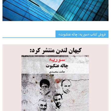
فروش کتاب «سوریه: چاله عنکبوت»