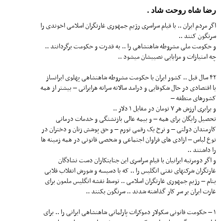
رضا شاه روحت شاد .
اگر مردم ایران .. با قیام سراسری رژیم جمهوری غارتگران اسلامی اخوندی را
سرنگون کنند ..
و حکومت ملی مشروطه شاهنشاهی را .. به قدرت و حکومت برگردانند ..
چه امتیازات و مزایایی نصیبشان میشود ..
۴۲ سال قبل .. کشور ایران با حکومت مشروطه شاهنشاهی پهلوی ایرانساز
با اقتصادی در حال شکوفایی و درامد سالانه سرانه هرایرانی – بیشتر از همه
کشورهای منطقه –
و برابری ارزش هر ۷ تومان در مقابل ۱ دلار ..
تحصیل رایگان برای همه – و بیمه عالی بازنشتگی و خدمات درمانی
کارمندان دولتی – و نرخ یک رقمی تورم – و حق پوشش زنان و دختران در
نوع لباس – ازادی های فراوان اجتماعی و شخصی قانونی در همه زمینه ها
را داشتند ..
و اگر دومرتبه ایرانیان با قیام سراسری این جنایتکاران دست نشادگان
غارتگران شرکتهای نفتی انگلیس را .. که با دسیسه و شورش انقلاب قلابی
بنام – رژیم جمهوری غارتگران اسلامی .. توسط نقشه انگلیس ملعون برای
غارت ایران بر سر کار گذاشته شدند .. سرنگون بکنند ..
۱ – حکومت قانونی سکولار دموکرات پارلمانی شاهنشاهی ایرانی را .. برای