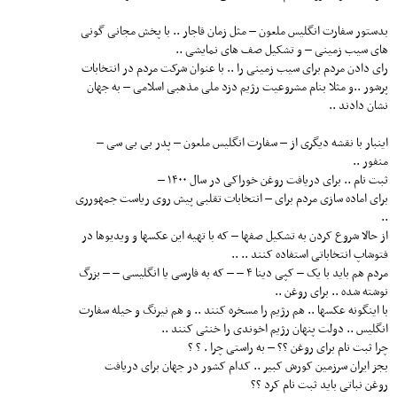
بدستور سفارت انگلیس ملعون – مثل زمان قاجار .. با پخش مجانی گونی
های سیب زمینی – و تشکیل صف های نمایشی ..
رای دادن مردم برای سیب زمینی را .. با عنوان شرکت مردم در انتخابات
پرشور ..و مثلا بنام مشروعیت رژیم دزد ملی مذهبی اسلامی – به جهان
نشان دادند ..
اینبار با نقشه دیگری از – سفارت انگلیس ملعون – پدر بی بی سی –
منفور ..
ثبت ‌نام .. برای دریافت روغن خوراکی در سال ۱۴۰۰ –
برای اماده سازی مردم برای – انتخابات تقلبی پیش روی ریاست جمهورری
..
از حالا شروع کردن به تشکیل صفها – که با تهیه این عکسها و ویدیوها در
فتوشاپ انتخاباتی استفاده کنند .. ..
مردم هم باید با یک – کپی دینا ۴ – – که به فارسی یا انگلیسی – – بزرگ
نوشته شده .. برای روغن ..
با اینگونه عکسها .. هم رژیم را مسخره کنند .. و هم نیرنگ و حیله سفارت
انگلیس .. دولت پنهان رژیم اخوندی را خنثی کنند ..
چرا ثبت نام برای روغن ؟؟ – به راستی چرا . ؟ ؟
بجز ایران سرزمین کورش کبیر .. کدام کشور در جهان برای دریافت
روغن نباتی باید ثبت نام کرد ؟؟