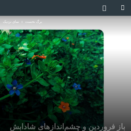
برگ نخست
نمای نزدیک
باز فروردین و چشم‌اندازهای شادابش