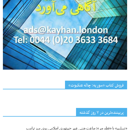
فروش کتاب «سوریه: چاله عنکبوت»
پربیننده‌ترین‌ در ۷ روز گذشته
«تسلیم» یا «قطع سر»؛ ساعت شنیِ عمرِ جمهوری اسلامی روی میز ترامپ