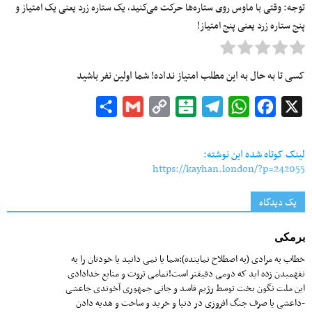
توجه: وقتی با ماوس روی ستاره‌ها حرکت می‌کنید، یک ستاره زرد یعنی یک امتیاز و
پنج ستاره زرد یعنی پنج امتیاز!
کسی تا به حال به این مطلب امتیاز نداده! شما اولین نفر باشید
Share
Gmail
Copy
Balatarin
Telegram
WhatsApp
Facebook
X
Link
لینک کوتاه شده این نوشته:
https://kayhan.london/?p=242055
یک دیدگاه
برمکی
خطاب به مرادی (به اصطلاح نماینده):شما یا نمی دانید یا خودتان را به
نفهمیدن زده اید که دومی دقیقتر است!تمامی ثروت و منابع خدادادی
این ملت نگون بخت توسط رژیم فاسد و جانی جمهوری آخوندی جاعشی
-داعشی یا صرف جنگ افروزی در دنیا و خرید و ساخت و هدیه دادن