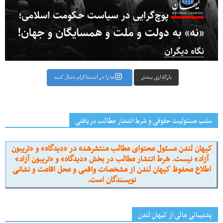
بارگذاری بیشتر
ما را در اینستاگرام دنبال کنید
سلب مسئولیت حقوقی و شرط انتشار مطالب دریافتی
کیهان لندن مسئول محتوای مطالب منتشرشده در «دیدگاه» و «تریبون
آزاد» نیست. شرط انتشار مطالب در بخش «دیدگاه» و «تریبون آزاد»
اطلاع محفوظ کیهان لندن از مشخصات واقعی و محل اقامت و نشانی
نویسندگان است.
پشتیبانی مالی از کیهانِ لندن