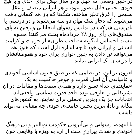
در چنین وضعی که چهل و دو سال پیش برای احدی و با هیچ
قوه‌ی تخیلی قابل تصور نبود، و هر ایرانی منصف و عقل
سلیمی‌ را غرق تحیّر ساخته، شگفتا که باز هم کسانی یافت
می‌شوند که دچار شک میان دو سه می‌شوند و در درستی یا
نادرستی شرکت در نمایش رسوای انتخاباتی و رفتن به پای
صندوق‌های رأی روز ۲۸ خردادماه بحث می‌کنند! معلوم
نیست احساس اینگونه «صاحب‌نظران» از حرمت و کرامت
انسانی و ایرانی خود تا چه اندازه نازل است که هنوز هم
می‌توانند تن دادن به چنین خواری برای خود و هموطنانشان
را در شأن یک ایرانی بدانند.
افزون بر این، در نظامی‌ که بر طبق قانون اساسی آخوندی
و عامیانه‌ی آن اصل قدرت و جوهر حاکمیت به یک
«نماینده‌ی خدا» تعلق دارد و همه‌ی سمت‌ها و مقامات در آن
تشریفاتی و تعارفی بوده فاقد قدرت سیاسی واقعی‌اند،
انتخابات جز یک ویترین تجملی برای نمایش به کشورهای
بیگانه و نادان‌ترین بخش جامعه‌ی خودی چه معنایی می‌تواند
داشت.
با اینهمه، رسوایی و بی‌آبرویی حکومت توتالیتر و بی‌فرهنگ
آخوندی و شدت بیزاری ملت از آن، به ویژه با وقایعی چون