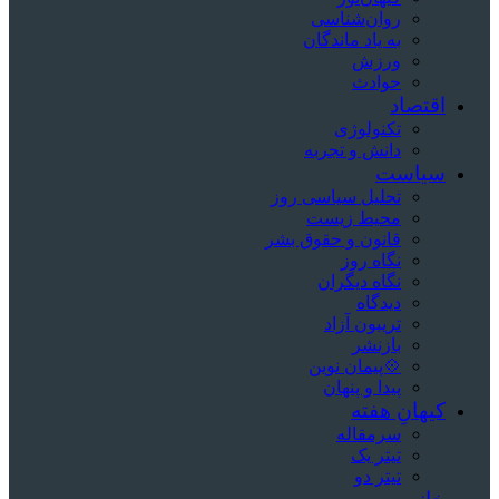
روان‌شناسی
به یاد ماندگان
ورزش
حوادث
اقتصاد
تکنولوژی
دانش و تجربه
سیاست
تحلیل سیاسی روز
محیط زیست
قانون و حقوق بشر
نگاه روز
نگاه دیگران
دیدگاه
تریبون آزاد
بازنشر
💠پیمان نوین
پیدا و پنهان
کیهانِ هفته
سرمقاله
تیتر یک
تیتر دو