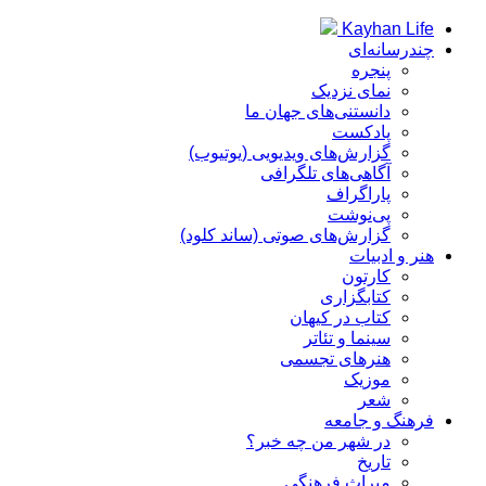
Kayhan Life
چندرسانه‌ای
پنجره
نمای نزدیک
دانستنی‌های جهان ما
پادکست
گزارش‌های ویدیویی (یوتیوب)
آگاهی‌های تلگرافی
پاراگراف
پی‌نوشت
گزارش‌های صوتی (ساند کلود)
هنر و ادبیات
کارتون
کتابگزاری
کتاب در کیهان
سینما و تئاتر
هنرهای تجسمی
موزیک
شعر
فرهنگ و جامعه
در شهر من چه خبر؟
تاریخ
میراث فرهنگی