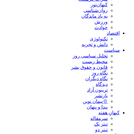
کیهان‌تور
روان‌شناسی
به یاد ماندگان
ورزش
حوادث
اقتصاد
تکنولوژی
دانش و تجربه
سیاست
تحلیل سیاسی روز
محیط زیست
قانون و حقوق بشر
نگاه روز
نگاه دیگران
دیدگاه
تریبون آزاد
بازنشر
💠پیمان نوین
پیدا و پنهان
کیهانِ هفته
سرمقاله
تیتر یک
تیتر دو