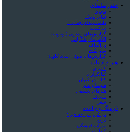
چندرسانه‌ای
پنجره
نمای نزدیک
دانستنی‌های جهان ما
پادکست
گزارش‌های ویدیویی (یوتیوب)
آگاهی‌های تلگرافی
پاراگراف
پی‌نوشت
گزارش‌های صوتی (ساند کلود)
هنر و ادبیات
کارتون
کتابگزاری
کتاب در کیهان
سینما و تئاتر
هنرهای تجسمی
موزیک
شعر
فرهنگ و جامعه
در شهر من چه خبر؟
تاریخ
میراث فرهنگی
کیهان‌تور