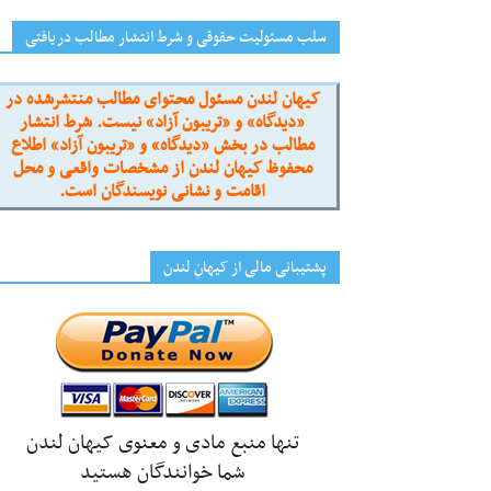
سلب مسئولیت حقوقی و شرط انتشار مطالب دریافتی
کیهان لندن مسئول محتوای مطالب منتشرشده در
«دیدگاه» و «تریبون آزاد» نیست. شرط انتشار
مطالب در بخش «دیدگاه» و «تریبون آزاد» اطلاع
محفوظ کیهان لندن از مشخصات واقعی و محل
اقامت و نشانی نویسندگان است.
پشتیبانی مالی از کیهانِ لندن
تنها منبع مادی و معنوی کیهان لندن
شما خوانندگان هستید