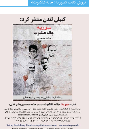
فروش کتاب «سوریه: چاله عنکبوت»