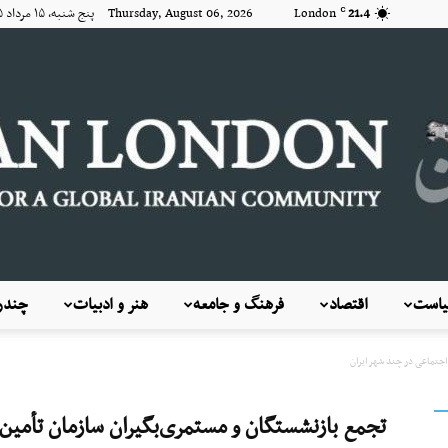
21.4
London
Thursday, August 06, 2026 پنج شنبه, ۱۵ مرداد ۱۴۰۵
C
است
اقتصاد
فرهنگ و جامعه
هنر و ادبیات
چندرس
KayhanLondon
جتماعی در چند شهر ایران
تجمع بازنشستگان و مستمری‌بگیران سازمان تأمین 