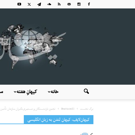
خانه
کیهانِ هفته
سی
برگ نخست
Featured2
تجمع بازنشستگان و مستمری‌بگیران سازمان تأمین ا
کیهان‌لایف، کیهان لندن به زبان انگلیسی