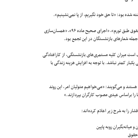
 شده بود: «تا حق خود نگیریم، از پا نمی‌نشینیم».
«گرانی، تورم، بلای جان مردم»، «منزلت، معیشت، حق مسلم ماست»، «حقوق طبق تورم»، «اجرای صحیح ماده ۹۶»، «همسان‌سازی
 مکلف است میزان کلیه مستمری‌های بازنشستگی، از کارافتادگی
بار کمتر نباشد. با توجه به افزایش‌ هزینه زندگی با
ند و می‌گویند: «می‌خواهیم متولیان امر، این روند
ما را براساس عیدی مصوب کارگران بپردازند.»
ار را به شرح زیر اعلام کرده‌اند: