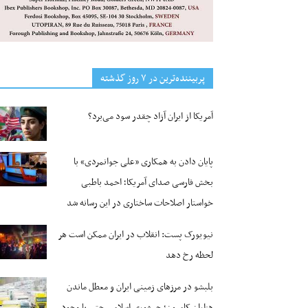
پربیننده‌ترین‌ در ۷ روز گذشته
آمریکا از ایران آزاد چقدر سود می‌برد؟
پایان دادن به همکاری «علی جوانمردی» با
بخش فارسی صدای آمریکا؛ احمد باطبی
خواستار اصلاحات ساختاری در این رسانه شد
نیویورک پست: انقلاب در ایران ممکن است هر
لحظه رخ دهد
بلبشو در مرزهای زمینی ایران و معطل ماندن
هزاران کامیون؛ جمهوری اسلامی حتی با وجود