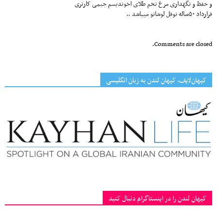
و حفظ و نگهداری مرغ تخم طلای اخوندیسم جیمی کارتری
قرارداد ۵۰ساله نوفل لوشاتو میباشد ،،
Comments are closed.
کیهان‌لایف، کیهان لندن به زبان انگلیسی
کیهان لندن را در اینستاگرام دنبال کنید