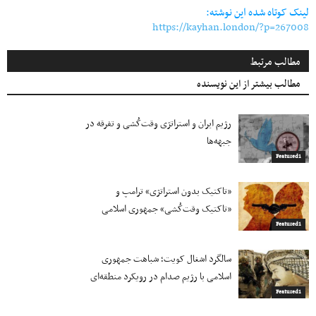
لینک کوتاه شده این نوشته:
https://kayhan.london/?p=267008
مطالب مرتبط
مطالب بیشتر از این نویسنده
رژیم ایران و استراتژی وقت‌کُشی و تفرقه در
جبهه‌ها
Featured1
«تاکتیک بدون استراتژی» ترامپ و
«تاکتیک وقت‌کُشی» جمهوری اسلامی
Featured1
سالگرد اشغال کویت؛ شباهت جمهوری
اسلامی با رژیم صدام در رویکرد منطقه‌ای
Featured1