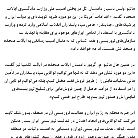
ماتیو اولسن دستیار دادستان کل در بخش امنیت ملی وزارت دادگستری ایالات
متحده گفت: «اقدامات آمریکا در این دو مورد ضربه کوبنده‌ای بر دولت ایران و
بر شبکه‌های «جنایتکار» حامی سپاه پاسداران انقلاب اسلامی وارد کرده و وزارت
دادگستری با استفاده از تمامی ابزارهای موجود برای مقابله با تهدیدات
سازمان‌های تروریستی و همه کسانی که به دنبال آسیب رساندن به ایالات متحده
و متحدانش هستند، ادامه خواهد داد».
در همین حال ماتیو ام. گریوز دادستان ایالات متحده در ایالت کلمبیا نیز گفت:
«این دو مورد نشان می‌دهد که نه تنها می‌توانیم توانایی سپاه پاسداران در تأمین
مالی عملیات‌هایش را از طریق فروش نفت مختل کنیم، بلکه می‌توانیم توانایی آن
را در استفاده از درآمد حاصل از چنین فروش‌هایی برای تسلیح تروریست‌های
نیابتی‌اش و صدور تروریسم به خارج نیز خنثی کنیم».
این ضربه‌ محکم به رژیم ایران و فعالیت تروریستی آن در منطقه، بدون شک ثابت
می‌کند که توانایی‌های ایجاد اختلال در فعالیت تروریستی ایران بسیار ممکن
است. توقف عملیات تروریستی تهران و دستیابی به امنیت و ثبات در منطقه-
بدون جنگ- در صورت وجود اراده‌ای قوی و جدی از سوی کشورهای غربی و