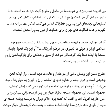
وی افزود: «سازمان‌های شریک ما در داخل و خارج ثابت کردند که آماده‌اند تا
بدون در نظر گرفتن اینکه رژیم ایران در کجای دنیا اقدام به نقض تحریم‌های
تسلیحاتی نهادهای تروریستی و خطرناک تلاش می‌کند، ابتکار عمل را به دست
بگیرند و همه فعالیت‌های تهران برای حمایت از تروریسم را مختل کنند».
آیا این رویکرد جدید و لهجه متفاوت از سوی دولت بایدن نسبت به جمهوری
اسلامی ایران و حوثی‌ها تغییری در موضع آمریکاست؟ آیا این یک تحول پایدار
است؟ یا اینکه فقط یک گوشمالی موقت از سوی واشنگتن برای بازگرداندن رژیم
ایران به میز مذاکره در وین است؟
مطرح شدن این پرسش ناشی از دو عامل و علامت مهم است. اول اینکه لحن
جدیدی است و دوم اینکه بر تداوم قاچاق اسلحه از رژیم ایران به حوثی‌ها تاکید
می‌کند. آنچه در این بیانیه و توقیف اسلحه جلب توجه می‌کند، زمان توقیف
محموله‌ است. این محموله اسلحه دقیقا چهار روز پس از سخنرانی بلینکن وزیر
امور خارجه آمریکا اتفاق افتاد که گفته بود: «اگر تهران به توسعه برنامه هسته‌ای
خود از طریق کند کردن مذاکرات ادامه دهد، ما به سمت گزینه‌های دیگر حرکت