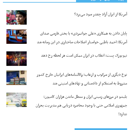
آمریکا از ایران آزاد چقدر سود می‌برد؟
پایان دادن به همکاری «علی جوانمردی» با بخش فارسی صدای
آمریکا؛ احمد باطبی خواستار اصلاحات ساختاری در این رسانه شد
نیویورک پست: انقلاب در ایران ممکن است هر لحظه رخ دهد
نوع دیگری از سرکوب و ارعاب؛ وکالتنامه‌های ایرانیان خارج کشور
مشروط به استعلام از دادستانی و نهادهای امنیتی شد
بلبشو در مرزهای زمینی ایران و معطل ماندن هزاران کامیون؛
جمهوری اسلامی حتی با وجود محاصره دریایی هم مدیریت بحران
ندارد!