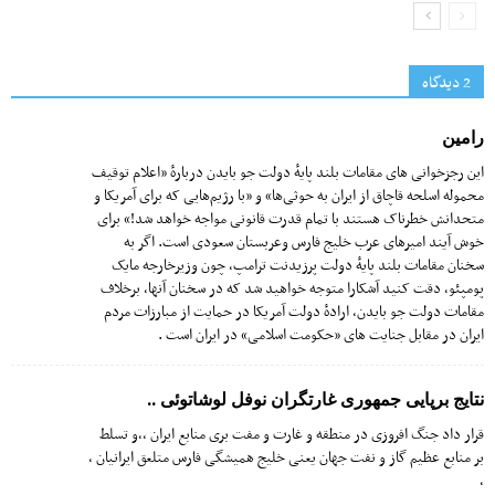
2 دیدگاه‌
رامین
این رجزخوانی های مقامات بلند پایهٔ دولت جو بایدن دربارهٔ «اعلام توقیف
محموله اسلحه قاچاق از ایران به حوثی‌ها» و «با رژیم‌هایی که برای آمریکا و
متحدانش خطرناک هستند با تمام قدرت قانونی مواجه خواهد شد!» برای
خوش آیند امیرهای عرب خلیج فارس وعربستان سعودی است. اگر به
سخنان مقامات بلند پایهٔ دولت پرزیدنت ترامپ، چون وزیرخارجه مایک
پومپئو، دقت کنید آشکارا متوجه خواهید شد که در سخنان آنها, برخلاف
مقامات دولت جو بایدن، ارادهٔ دولت آمریکا در حمایت از مبارزات مردم
ایران در مقابل جنایت های «حکومت اسلامی» در ایران است .
نتایج برپایی جمهوری غارتگران نوفل لوشاتوئی ..
قرار داد جنگ افروزی در منطقه و غارت و مفت بری منابع ایران ،،و تسلط
بر منابع عظیم گاز و نفت جهان یعنی خلیج همیشگی فارس متلعق ایرانیان ،
،