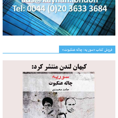
فروش کتاب «سوریه: چاله عنکبوت»