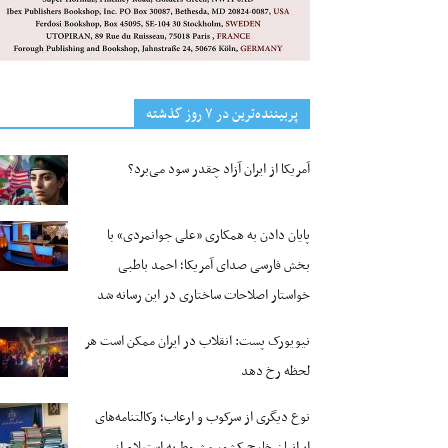
پربیننده‌ترین‌ در ۷ روز گذشته
آمریکا از ایران آزاد چقدر سود می‌برد؟
پایان دادن به همکاری «علی جوانمردی» با
بخش فارسی صدای آمریکا؛ احمد باطبی
خواستار اصلاحات ساختاری در این رسانه شد
نیویورک پست: انقلاب در ایران ممکن است هر
لحظه رخ دهد
نوع دیگری از سرکوب و ارعاب؛ وکالتنامه‌های
ایرانیان خارج کشور مشروط به استعلام از