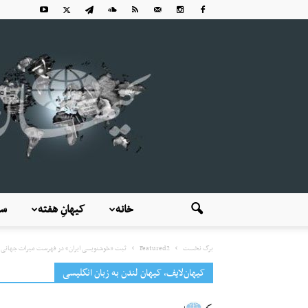
خانه
کیهانِ هفته
سی
برگ نخست
Featured2
ثبت «خوشنویسی ایران» در فهرست میراث جهانی یو
کیهان‌لایف، کیهان لندن به زبان انگلیسی