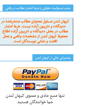
سلب مسئولیت حقوقی و شرط انتشار مطالب دریافتی
کیهان لندن مسئول محتوای مطالب منتشرشده در
«دیدگاه» و «تریبون آزاد» نیست. شرط انتشار
مطالب در بخش «دیدگاه» و «تریبون آزاد» اطلاع
محفوظ کیهان لندن از مشخصات واقعی و محل
اقامت و نشانی نویسندگان است.
پشتیبانی مالی از کیهانِ لندن
تنها منبع مادی و معنوی کیهان لندن
شما خوانندگان هستید