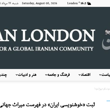
16.2
London
Saturday, August 08, 2026 شنبه, ۱۷ مرداد ۱۴۰۵
C
است
اقتصاد
فرهنگ و جامعه
هنر و ادبیات
چندرس
KayhanLondon
نسکو دروغ بود!
ثبت «خوشنویسی ایران» در فهرست میراث جهانی 