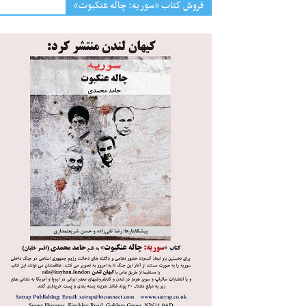
فروش کتاب «سوریه: چاله عنکبوت»