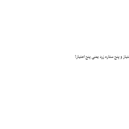
ز و پنج ستاره زرد یعنی پنج امتیاز!