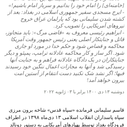
[خامنه‌ای] را امام خود را بدانیم و سرباز امام باشیم!»
- ایرج مسجدی سفیر جمهوری اسلامی در بغداد: بعد از
کشته شدن سلیمانی بود که پارلمان عراق خروج
نیروهای آمریکایی را تصویب کرد.
- ابراهیم رئیسی معروف به «قاضی مرگ»: باید متجاوز،
قاتل و جنایتکار اصلی یعنی رئیس جمهور وقت آمریکا
محاکمه و قصاص شود و حکم خدا در مورد او جاری
شود. اگر ساز و کار محاکمه عادلانه ترامپ، پمپئو و دیگر
جنایتکاران در یک دادگاه عادلانه فراهم و به جنایت آنها
رسیدگی شد و آنها به مجازات اعمال ننگین خود رسیدند
فبها؛ اگر نشد شک نکنید دست انتقام از آستین امت
بیرون خواهد آمد!
دوشنبه ۱۳ دی ۱۴۰۰ برابر با ۰۳ ژانویه ۲۰۲۲
قاسم سلیمانی فرمانده «سپاه قدس» شاخه برون مرزی
سپاه پاسداران انقلاب اسلامی ۱۳ دی‌ماه ۱۳۹۸ در اطراف
فرودگاه بغداد توسط پهپادهای آمریکایی به دستور دونالد