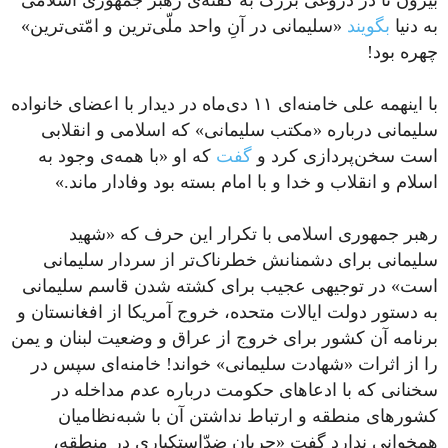
بیرون تا در دروغی بزرگ به گفته‌ی رهبر جمهوری اسلامی
به دنیا
بگویند
«سلیمانی در آنِ واحد ملّی‌ترین و امّتی‌ترین»
چهره بود!
با اینهمه علی خامنه‌ای ۱۱ دی‌ماه در دیدار با اعضای خانواده
سلیمانی درباره «مکتب سلیمانی» که اسلامی و انقلابی
است سخن‌پردازی کرد و
گفت
که او «با همه‌ی وجود به
اسلام و انقلاب و خدا و با امام بسته بود وفادار ماند.»
رهبر جمهوری اسلامی با تکرار این حرف که «شهید
سلیمانی برای دشمنانش خطرناک‌تر از سردار سلیمانی
است» در توجیهی عجیب برای کشته شدن قاسم سلیمانی
به دستور دولت ایالات متحده، خروج آمریکا از افغانستان و
برنامه آن کشور برای خروج از عراق و وضعیت لبنان و یمن
را از اثرات «شهادت سلیمانی» خواند! خامنه‌ای سپس در
سخنانی که با ادعاهای حکومت درباره عدم مداخله در
کشورهای منطقه و ارتباط نداشتن آن با شبه‌نظامیان
همخوانی ندارد گفت «جریان ضدّاستکباری در منطقه،