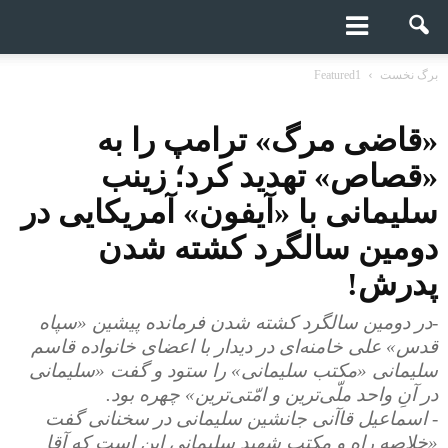
برگ نخست
Featured1
«قاضی مرگ» ترامپ را به
«قصاص» تهدید کرد؛ زینب
سلیمانی با «آیفون» آمریکایی در
دومین سالگرد کشته شدن
پدرش!
-در دومین سالگرد کشته شدن فرمانده پیشین «سپاه
قدس» علی خامنه‌ای در دیدار با اعضای خانواده قاسم
سلیمانی «مکتب سلیمانی» را ستود و گفت «سلیمانی
در آنِ واحد ملّی‌ترین و امّتی‌ترین» چهره بود.
- اسماعیل قاآنی جانشین سلیمانی در سخنانی گفت
«خلاصه راه و مکتب شهید سلیمانی این است که آقا