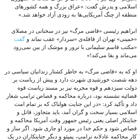
اسلامی و پدرش گفت: «عراق بزرگ و همه کشورهای
منطقه از چنگ آمریکایی‌ها به زودی آزاد خواهد شد.»
ابراهیم رئیسی «قاضی مرگ» نیز در سخنانی در مصلای
«خمینی» تهران از قافله‌ی «سردار» عقب نماند و
گفت
«مکتب قاسم سلیمانی با ترور و موشک از بین نمی‌رود
می‌ماند و بقا می‌کند!»
او که به «قاضی مرگ» به خاطر کشتار زندانیان سیاسی در
دهه شصت خورشیدی شهرت دارد و پیش از ریاست بر
دولت سیزدهم و قوه مجریه نیز بر مسند ریاست قوه
قضائیه نشسته بود، درباره محاکمه و قصاص ترامپ شعار
داد و تأکید کرد: «در این جنایت هولناک که بر تمام امت
اسلامی بسیار سخت و گران آمد، باید متجاوز، قاتل و
جنایتکار اصلی یعنی رئیس جمهور وقت آمریکا محاکمه و
قصاص شود و حکم خدا در مورد او جاری شود. اگر ساز و
کار محاکمه عادلانه ترامپ، پمپئو و دیگر جنایتکاران در یک