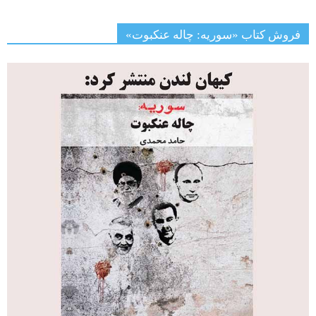
فروش کتاب «سوریه: چاله عنکبوت»