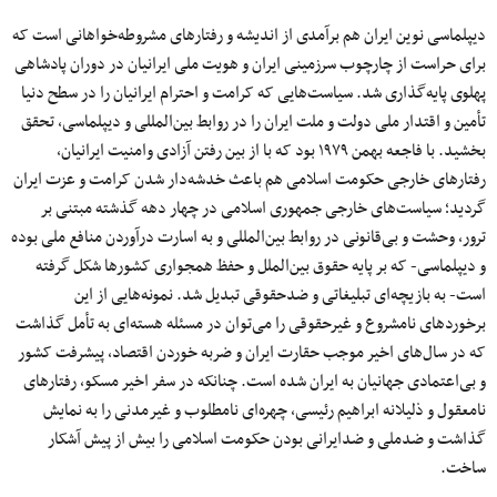
دیپلماسی نوین ایران هم برآمدی از اندیشه و رفتارهای مشروطه‌خواهانی است که
برای حراست از چارچوب سرزمینی ایران و هویت ملی ایرانیان در دوران پادشاهی
پهلوی پایه‌گذاری شد. سیاست‌هایی که کرامت و احترام ایرانیان را در سطح دنیا
تأمین و اقتدار ملی دولت و ملت ایران را در روابط بین‌المللی و دیپلماسی، تحقق
بخشید. با فاجعه بهمن ۱۹۷۹ بود که با از بین رفتن آزادی وامنیت ایرانیان،
رفتارهای خارجی حکومت اسلامی هم باعث خدشه‌دار شدن کرامت و عزت ایران
گردید؛ سیاست‌های خارجی جمهوری اسلامی در چهار دهه گذشته مبتنی بر
ترور، وحشت و بی‌قانونی در روابط بین‌المللی و به اسارت درآوردن منافع ملی بوده
و دیپلماسی- که بر پایه حقوق بین‌الملل و حفظ همجواری کشورها شکل گرفته
است- به بازیچه‌ای تبلیغاتی و ضدحقوقی تبدیل شد. نمونه‌هایی از این
برخوردهای نامشروع و غیرحقوقی را می‌توان در مسئله هسته‌ای به تأمل گذاشت
که در سال‌های اخیر موجب حقارت ایران و ضربه خوردن اقتصاد، پیشرفت کشور
و بی‌اعتمادی جهانیان به ایران شده است. چنانکه در سفر اخیر مسکو، رفتارهای
نامعقول و ذلیلانه ابراهیم رئیسی، چهره‌ای نامطلوب و غیرمدنی را به نمایش
گذاشت و ضدملی و ضدایرانی بودن حکومت اسلامی را بیش از پیش آشکار
ساخت.