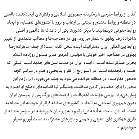
گذار از روابط خارجی شرمگینانه جمهوری اسلامی و رفتارهای ایجادکننده ناامنی
در منطقه و روابط متشنج و مبتنی بر ارعاب و ترور با کشورهای همسایه، و ایجاد
روابط حقوقی دیپلماتیک با دیگر کشورها یکی از دغدغه‌ها دائمی‌ و اصلی
شاهزاده رضا پهلوی به شمار می‌رود. وی در مصاحبه‌ها و مطالب متعددی از تغییر
روابط بین‌المللی ایران دمکراتیک آینده سخن گفته است؛ از جمله شاهزاده رضا
پهلوی در مصاحبه اخیر خویش با مونیس المردی مدیر مسئول روزنامه البلاد
بحرین متذکر شده است: «آینده ایران در دست نسل‌های جدید است؛ نسلی که
خسته و رنجدیده است. در آنسو رنج از فقر و بدبختی و ظلم در سراسر آنچه
«محور مقاومت» در منطقه خوانده می‌شود به چشم می‌خورد. این رژیم این
محور را برای مخدوش کردن موفقیت چشمگیر توافقنامه‌های «صلح ابراهیم» به
پیش می‌برد. بررسی جزئیات احتمالات و فرصت‌های بزرگ پس از پیوستن ایرانِ
بدون جمهوری اسلامی به اتحاد با کشورهای منطقه فراتر از حوصله این مصاحبه
است. اما من نسبت به آنچه می‌توانیم با شهروندان خاورمیانه در سراسر منطقه از
طریق همکاری‌های امنیتی و جمعی و بازارهای مشترک به دست آوریم بسیار
خوشبینم.»