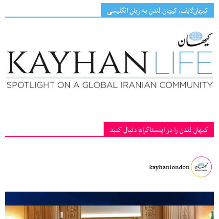
کیهان‌لایف، کیهان لندن به زبان انگلیسی
کیهان لندن را در اینستاگرام دنبال کنید
kayhanlondon