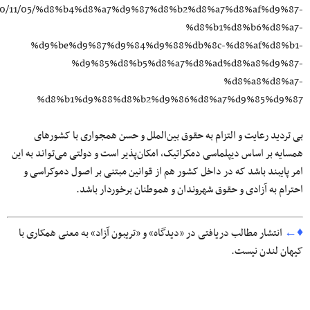
/1400/11/05/%d8%b4%d8%a7%d9%87%d8%b2%d8%a7%d8%af%d9%87-
%d8%b1%d8%b6%d8%a7-
%d9%be%d9%87%d9%84%d9%88%db%8c-%d8%af%d8%b1-
%d9%85%d8%b5%d8%a7%d8%ad%d8%a8%d9%87-
%d8%a8%d8%a7-
%d8%b1%d9%88%d8%b2%d9%86%d8%a7%d9%85%d9%87
بی تردید رعایت و التزام به حقوق بین‌الملل و حسن همجواری با کشورهای
همسایه بر اساس دیپلماسی دمکراتیک، امکان‌پذیر است و دولتی می‌تواند به این
امر پایبند باشد که در داخل کشور هم از قوانین مبتنی بر اصول دموکراسی و
احترام به آزادی و حقوق شهروندان و هموطنان برخوردار باشد.
♦←
انتشار مطالب دریافتی در «دیدگاه» و «تریبون آزاد» به معنی همکاری با
کیهان لندن نیست.