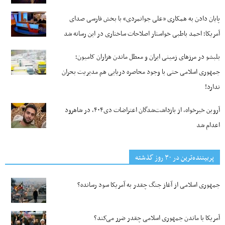
پایان دادن به همکاری «علی جوانمردی» با بخش فارسی صدای
آمریکا؛ احمد باطبی خواستار اصلاحات ساختاری در این رسانه شد
بلبشو در مرزهای زمینی ایران و معطل ماندن هزاران کامیون؛
جمهوری اسلامی حتی با وجود محاصره دریایی هم مدیریت بحران
ندارد!
آروین خیرخواه، از بازداشت‌شدگان اعتراضات دی۴۰۴، در شاهرود
اعدام شد
پربیننده‌ترین‌ در ۳۰ روز گذشته
جمهوری اسلامی از آغاز جنگ چقدر به آمریکا سود رسانده؟
آمریکا با ماندن جمهوری اسلامی چقدر ضرر می‌کند؟