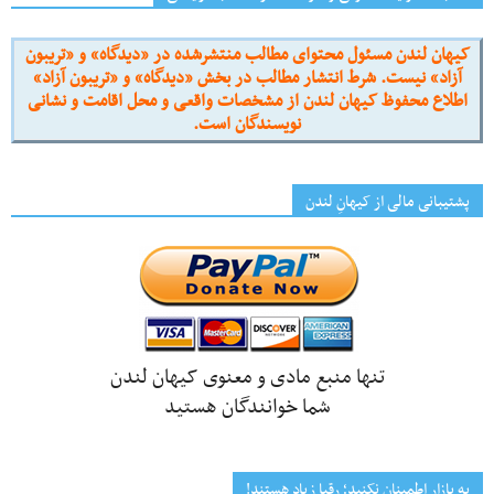
کیهان لندن مسئول محتوای مطالب منتشرشده در «دیدگاه» و «تریبون
آزاد» نیست. شرط انتشار مطالب در بخش «دیدگاه» و «تریبون آزاد»
اطلاع محفوظ کیهان لندن از مشخصات واقعی و محل اقامت و نشانی
نویسندگان است.
پشتیبانی مالی از کیهانِ لندن
تنها منبع مادی و معنوی کیهان لندن
شما خوانندگان هستید
به بازار اطمینان نکنید؛ رقبا زیاد هستند!