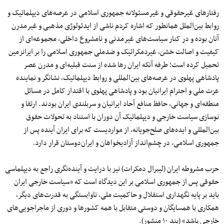
رفتارهای غیرحقوقی و غیرمسئولانه جمهوری اسلامی در عرصه‌های دیپلماتیک و
روابط بین‌الملل همانطور که اشاره کردم ناشی از ایدئولوژی مذهبی و غیرمدرن
آنان بوده و در کنار سیاست‌های غیرمدنی و نامشروع داخلی، مجموعه‌ای از
کیفیت و اصالت خشن، غیردمکراتیک و ضدملی جمهوری اسلامی را بر ایرانزمین
تحمیل کرده است؛ طرفه آنکه ایران رها شده از سنت قبلیه‌ای و مدرن عصر
پادشاهی پهلوی در عرصه‌های بین‌المللی و روابط دیپلماتیک، نشانگر و نماینده
عزت ملی و احترام ایرانیان بود و پادشاهی پهلوی با اقتدار کامل در مسائل
منطقه‌ای و جهانی، حافظ منافع آحاد ایرانیان و سربلندی ایران بودند. ارتقا و
نوسازی سیاست خارجی و دیپلماتیک آن دوران با استناد به تحولات حقوق
بین‌المللی و ایده‌های صلح‌جویانه، از مواردیست که برای ایران آینده پس از
جمهوری اسلامی، در چشم‌انداز آزادیخواهان و ایران‌دوستان قرار دارد.
حزب مشروطه ایران (لیبرال دمکرات) نیز با درایت و آینده‌نگری راجع به دیپلماسی
حقوقی پس از جمهوری اسلامی بر این دیدگاه است که «سیاست خارجی ایران
باید بر پایه نگهداری استقلال و حاکمیت ملی، ناوابستگی به قدرت‌های دیگر،
همکاری با همسایگان و دوستی متقابل با همه کشورها و دوری از ماجراجویی‌های
خارجی باشد» (بند ۱۰ منشور).