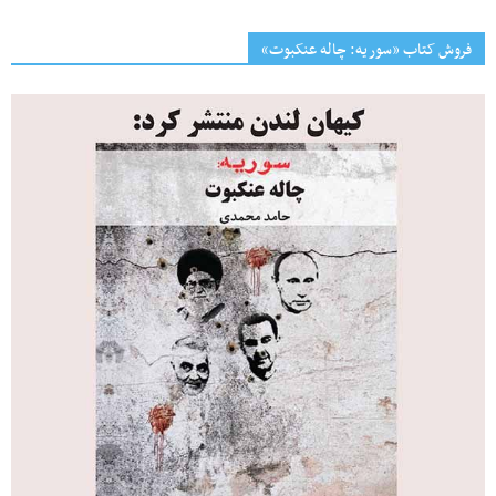
فروش کتاب «سوریه: چاله عنکبوت»