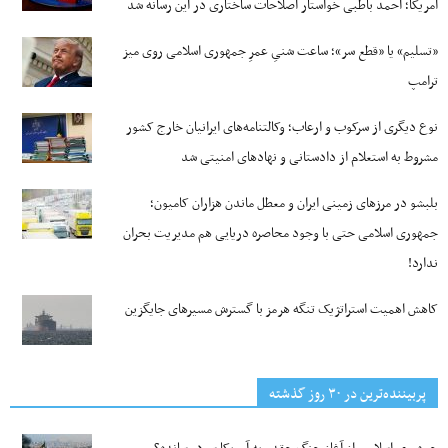
آمریکا؛ احمد باطبی خواستار اصلاحات ساختاری در این رسانه شد
«تسلیم» یا «قطع سر»؛ ساعت شنیِ عمرِ جمهوری اسلامی روی میز
ترامپ
نوع دیگری از سرکوب و ارعاب؛ وکالتنامه‌های ایرانیان خارج کشور
مشروط به استعلام از دادستانی و نهادهای امنیتی شد
بلبشو در مرزهای زمینی ایران و معطل ماندن هزاران کامیون؛
جمهوری اسلامی حتی با وجود محاصره دریایی هم مدیریت بحران
ندارد!
کاهش اهمیت استراتژیک تنگه‌ هرمز با گسترش مسیرهای جایگزین
پربیننده‌ترین‌ در ۳۰ روز گذشته