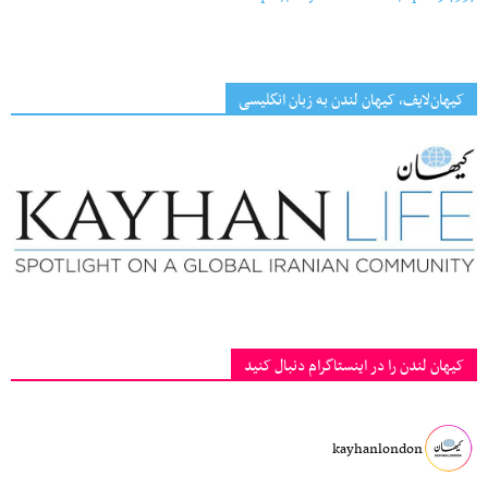
کیهان‌لایف، کیهان لندن به زبان انگلیسی
کیهان لندن را در اینستاگرام دنبال کنید
kayhanlondon