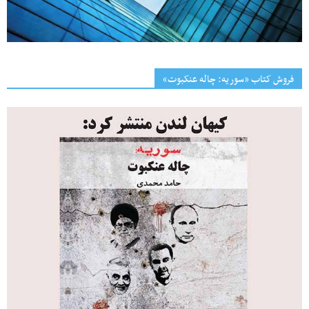
فروش کتاب «سوریه: چاله عنکبوت»