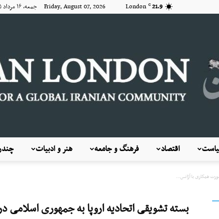
21.9
London
Friday, August 07, 2026 جمعه, ۱۶ مرداد ۱۴۰۵
C
است
اقتصاد
فرهنگ و جامعه
هنر و ادبیات
چندرس
KayhanLondon
ورت همکاری با آژانس...
بسته تشویقی اتحادیه اروپا به جمهوری اسلامی در