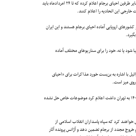
دو منبع آگاه گزارش دادند که اتحادیه اروپا به جمهوری اسلامی ایران و سایر طرفین احیای برجام اعلام کرده که تا ۲۴ امردادماه باید
خارجی این اتحادیه را اعلام کنند.
شورهای اروپایی آماده احیای برجام هستند و این ایران
گیرد.
یا شود یا نه، خود را برای سناریوهای مختلف آماده
گر تام نایدز سفیر آمریکا در اسرائیل، در مصاحبه با شبکه ۱۳ اسرائیل با اشاره به بن‌بست خورد مذاکرات برای «احیای
 روی میز است.
رافائل گروسی مدیرکل آژانس بین‌المللی انرژی اتمی در سفری که اسفند ۱۴۰۰ به تهران داشت اعلام کرد موضوعات خاص حل نشده
خواهند کرد که سپاه پاسداران انقلاب اسلامی از
روج مجدد از برجام تضمین دهد و آژانس پرونده آثار