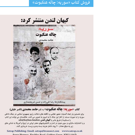
فروش کتاب «سوریه: چاله عنکبوت»