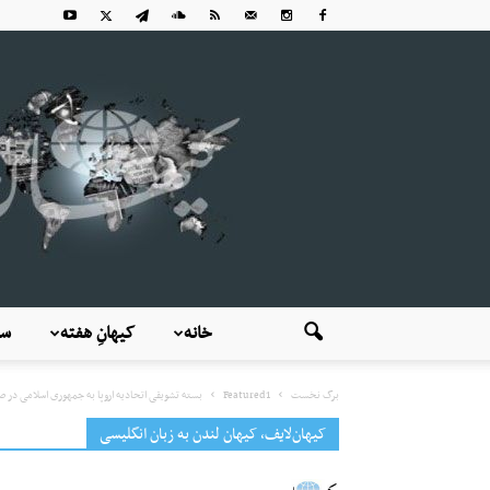
خانه
کیهانِ هفته
سی
برگ نخست
Featured1
بسته تشویقی اتحادیه اروپا به جمهوری اسلامی در ص
کیهان‌لایف، کیهان لندن به زبان انگلیسی