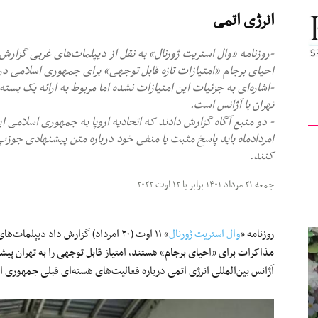
انرژی اتمی
کیهان
-روزنامه «وال استریت ژورنال» به نقل از دیپلمات‌های غربی گزارش 
احیای برجام «امتیازات تازه قابل توجهی» برای جمهوری اسلامی در
-اشاره‌ای به جزئیات این امتیازات نشده اما مربوط به ارائه یک بس
تهران با آژانس است.
لندن
امردادماه باید پاسخ مثبت یا منفی خود درباره متن پیشنهادی جوز
کنند.
جمعه ۲۱ مرداد ۱۴۰۱ برابر با ۱۲ اوت ۲۰۲۲
روزنامه «
وال ‌استریت ژورنال
» ۱۱ اوت (۲۰ امرداد) گزارش داد دیپ
مذاکرات برای «احیای برجام» هستند، امتیاز قابل توجهی را به تهران پیش
آژانس بین‌المللی انرژی اتمی درباره فعالیت‌های هسته‌ای قبلی جمهوری