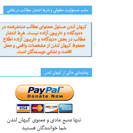
سلب مسئولیت حقوقی و شرط انتشار مطالب دریافتی
کیهان لندن مسئول محتوای مطالب منتشرشده در
«دیدگاه» و «تریبون آزاد» نیست. شرط انتشار
مطالب در بخش «دیدگاه» و «تریبون آزاد» اطلاع
محفوظ کیهان لندن از مشخصات واقعی و محل
اقامت و نشانی نویسندگان است.
پشتیبانی مالی از کیهانِ لندن
تنها منبع مادی و معنوی کیهان لندن
شما خوانندگان هستید