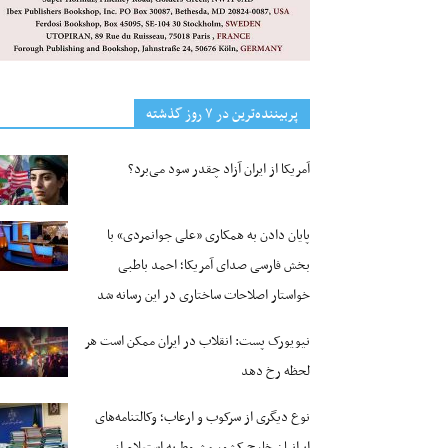
پربیننده‌ترین‌ در ۷ روز گذشته
آمریکا از ایران آزاد چقدر سود می‌برد؟
پایان دادن به همکاری «علی جوانمردی» با
بخش فارسی صدای آمریکا؛ احمد باطبی
خواستار اصلاحات ساختاری در این رسانه شد
نیویورک پست: انقلاب در ایران ممکن است هر
لحظه رخ دهد
نوع دیگری از سرکوب و ارعاب؛ وکالتنامه‌های
ایرانیان خارج کشور مشروط به استعلام از