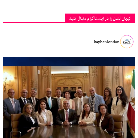
کیهان لندن را در اینستاگرام دنبال کنید
kayhanlondon