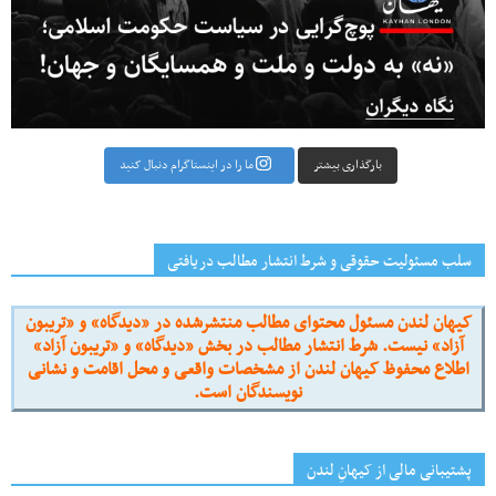
بارگذاری بیشتر
ما را در اینستاگرام دنبال کنید
سلب مسئولیت حقوقی و شرط انتشار مطالب دریافتی
کیهان لندن مسئول محتوای مطالب منتشرشده در «دیدگاه» و «تریبون
آزاد» نیست. شرط انتشار مطالب در بخش «دیدگاه» و «تریبون آزاد»
اطلاع محفوظ کیهان لندن از مشخصات واقعی و محل اقامت و نشانی
نویسندگان است.
پشتیبانی مالی از کیهانِ لندن