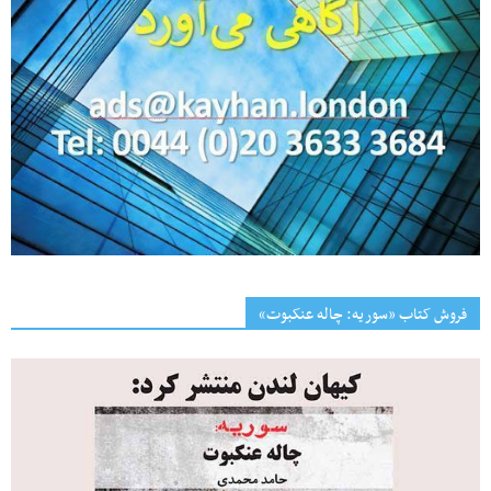
فروش کتاب «سوریه: چاله عنکبوت»