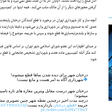
آنان مبلغ را پرداخت نکنند، «پایان کار به آن ملک تعلق نمی‌گیرد و به م
گرفتن مجوزهای دیگر را از آن مالک سلب می‌کند. همه اینها در کمیسیون ماده ۷ آمده
آنچه ساز و کار شهرداری تهران در برخورد با قطع‌کنندگان درختان پایتخ
حدی که به صندوق ویژه‌ای در شهرداری واریز می‌شود و دقیقا بازدارنده 
و سازها و بلندمرتبه‌سازی‌ها قطع شوند و سپس با جریمه، موضوع را فیصله
بر مبنای اظهارات این عضو شورای اسلامی شهر تهران، بر اساس قانون هی
کند مگر آنکه کمیسیون ماده هفت و شهرداری تشخیص جابجایی یا قطع بدهن
شود.
درختان شهر برای دیده شدن نماها قطع میشوند!
شهرداری آگاه به امر هست و مانع نیست!
درختان شهر درست مقابل ویترین مغازه های تازه تاس
میشوند!
درچند مدت اخیر درچندین نقطه شهر چنین تصویری مش
جریمه
#قطع_درختان
بازدارنده نیست
@arzakani4
.co/nYTS9xSAJ3
pic.twitter.com/EePEe71WuT