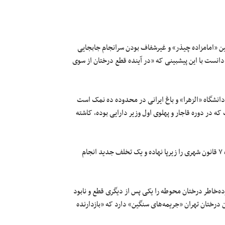
ط راه‌آهن و همچنین «امامزاده چیذر» و غیرشفاف‌ بودن سرانجام جابجایی
انست با این پیشبینی که «در آینده قطع درختان از سوی
نشگاه «الزهرا» و باغ ایرانی در محدوده ده نمک است
مالک که در دوره قاجار و پهلوی اول وزیر دارایی بوده، کاشته
آنطور که رسانه‌ها نوشته‌اند، دانشگاه «الزهرا» با این اقدام کمیسیون ماده ۷ قانون شهری را زیرپا نهاده و یک تخلف جدید انجام
وده‌خاطر درختان محوطه را یکی پس از دیگری قطع و نابود
 درختان تهران «جریمه‌های سنگین» دارد که «بازدارنده