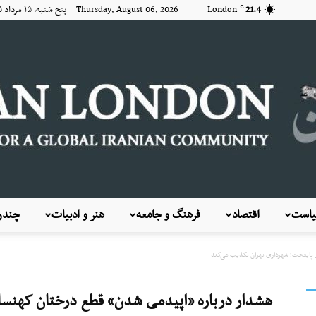
21.4
London
Thursday, August 06, 2026 پنج شنبه, ۱۵ مرداد ۱۴۰۵
C
است
اقتصاد
فرهنگ و جامعه
هنر و ادبیات
چندرس
KayhanLondon
پایتخت؛ شهرداری تهران تکذیب می‌کند
هشدار درباره «اپیدمی شدن» قطع درختان کهنسا