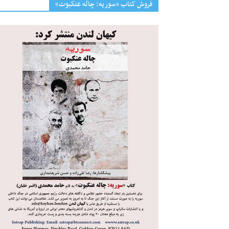
فروش کتاب «سوریه: چاله عنکبوت»