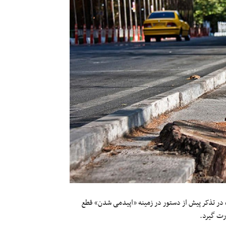
ای شهر اسلامی تهران صبح روز یکشنبه ۲۳ امردادماه در تذکر پیش از دستور در زمینه «اپیدمی شدن» قطع
رت گیرد.