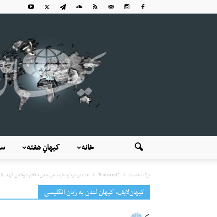
خانه
کیهانِ هفته
سی
برگ نخست
Featured2
هشدار درباره «اپیدمی شدن» قطع درختان کهنسال 
کیهان‌لایف، کیهان لندن به زبان انگلیسی