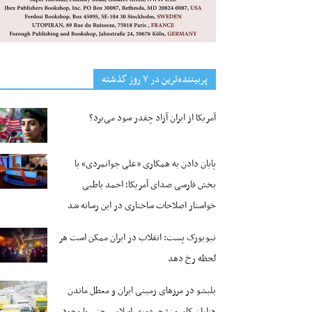
پربیننده‌ترین‌ در ۷ روز گذشته
آمریکا از ایران آزاد چقدر سود می‌برد؟
پایان دادن به همکاری «علی جوانمردی» با
بخش فارسی صدای آمریکا؛ احمد باطبی
خواستار اصلاحات ساختاری در این رسانه شد
نیویورک پست: انقلاب در ایران ممکن است هر
لحظه رخ دهد
بلبشو در مرزهای زمینی ایران و معطل ماندن
هزاران کامیون؛ جمهوری اسلامی حتی با وجود