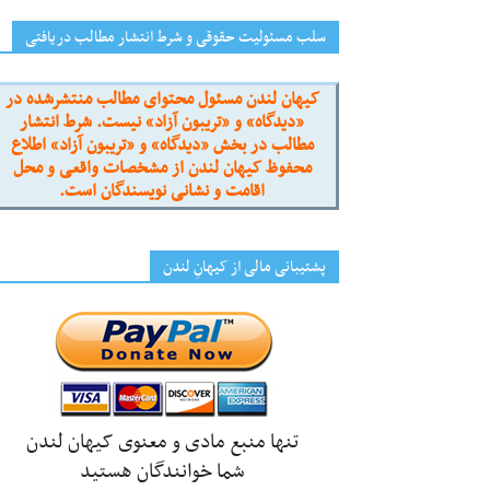
سلب مسئولیت حقوقی و شرط انتشار مطالب دریافتی
کیهان لندن مسئول محتوای مطالب منتشرشده در
«دیدگاه» و «تریبون آزاد» نیست. شرط انتشار
مطالب در بخش «دیدگاه» و «تریبون آزاد» اطلاع
محفوظ کیهان لندن از مشخصات واقعی و محل
اقامت و نشانی نویسندگان است.
پشتیبانی مالی از کیهانِ لندن
تنها منبع مادی و معنوی کیهان لندن
شما خوانندگان هستید