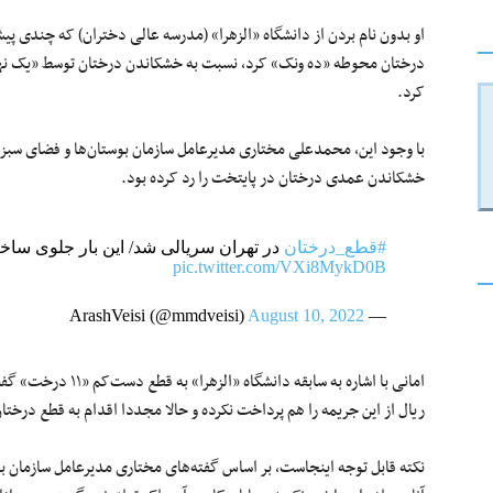
او بدون نام بردن از دانشگاه «الزهرا» (مدرسه عالی دختران) که چندی پ
درختان محوطه «ده‌ ونک» کرد، نسبت به خشکاندن درختان توسط «یک نه
کرد.
با وجود این، محمدعلی مختاری مدیرعامل سازمان بوستان‌ها و فضای سبز ش
خشکاندن عمدی درختان در پایتخت را رد کرده بود.
#قطع_درختان
در تهران سریالی شد/ این بار جلوی ساخت
pic.twitter.com/VXi8MykD0B
August 10, 2022
— ArashVeisi (@mmdveisi)
امانی با اشاره به ساب
ریال از این جریمه را هم پرداخت نکرده و حالا مجددا اقدام به قطع درخت
نکته قابل توجه اینجاست، بر اساس گفته‌های مختاری مدیرعامل سازمان بو