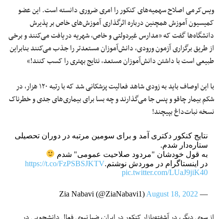
ویس‌کرمی اصلاح سهمیه‌های کنکور را امری ضروری دانسته است. این عضو
کمیسیون آموزش همچنین درباره اثرگذاری آموزش‌های خاص بر پذیرش
دانشگاه‌ها گفت که «مدارس غیردولتی و خاص، شهریه دریافت می‌کنند و برخی
از طریق برگزاری آزمون ورودی، دانش‌آموزان مستعدتر را جذب می‌کنند بنابراین
طبیعی است با داشتن دانش‌آموزان مستعد، نتایج بهتری را کسب کنند!»
با این اوصاف باید به زودی شاهد فعالیت پزشکانی شد که با رتبه ۱۲۰ هزار، در
شکم بیمار چاقو و پنس جا می‌گذارند و چه بسا برای بیماری‌های جدی و خطرناک
نسخه نبات‌داغ بپیچند!
نتایج کنکور دکتری آمد و برای سومین مرتبه در دوران تحصیلی
ستاره‌دار شدم.
به قول خودشان "مردود صلاحیت عمومی" شدم
در اینستاگرام در موردش نوشتم.
https://t.co/FzPSBSJKTV
pic.twitter.com/LUaJ9jiK40
August 18, 2022
— Zia Nabavi (@ZiaNabavi1)
از سوی دیگر، در آشفته‌بازار کنکور در ایران، ضیا نبوی فعال دانشجویی در