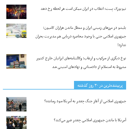
نیویورک پست: انقلاب در ایران ممکن است هر لحظه رخ دهد
بلبشو در مرزهای زمینی ایران و معطل ماندن هزاران کامیون؛
جمهوری اسلامی حتی با وجود محاصره دریایی هم مدیریت بحران
ندارد!
نوع دیگری از سرکوب و ارعاب؛ وکالتنامه‌های ایرانیان خارج کشور
مشروط به استعلام از دادستانی و نهادهای امنیتی شد
پربیننده‌ترین‌ در ۳۰ روز گذشته
جمهوری اسلامی از آغاز جنگ چقدر به آمریکا سود رسانده؟
آمریکا با ماندن جمهوری اسلامی چقدر ضرر می‌کند؟