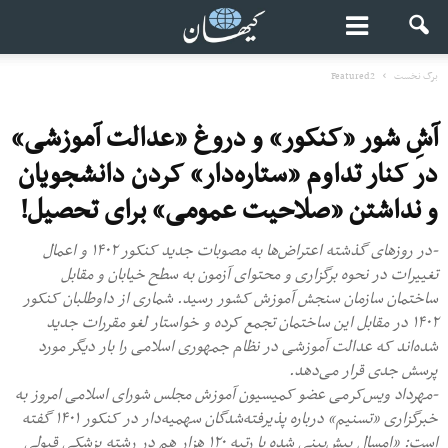
برگ نخست
Featured2
آشِ شور «کنکور» و دروغ «عدالت آموزشی»
در کنار تداوم «ستاره‌دار» کردن دانشجویان
و نداشتن «صلاحیت عمومی» برای تحصیل!
-در روزهای گذشته اعتراض‌ها به مصوبات جدید کنکور ۱۴۰۲ و اعمال
تغییرات در نحوه‌ برگزاری و محتوای آزمون به سطح خیابان و مقابل
ساختمان سازمان سنجش آموزش کشور رسید. شماری از داوطلبان کنکور
۱۴۰۲ در مقابل این ساختمان تجمع کرده و خواستار لغو مقررات جدید
شده‌اند که عدالت آموزشی در نظام جمهوری اسلامی را بار دیگر مورد
پرسش جدی قرار می‌دهد.
-مهرداد ویس‌کرمی عضو کمیسیون آموزش مجلس شورای اسلامی امروز به
خبرگزاری «تسنیم» درباره پذیرفته‌شدگان سهمیه‌دار در کنکور ۱۴۰۱ گفته
است: «امسال پیش‌بینی شده با رتبه ۱۲۰ هزار هم در رشته پزشکی قبولی