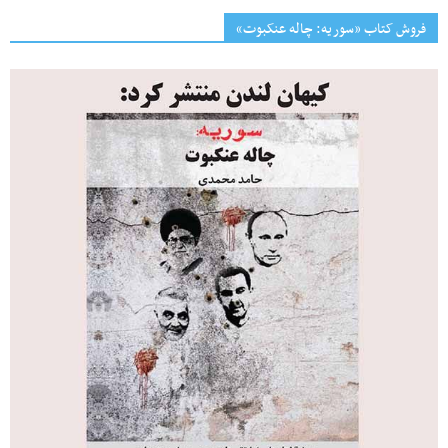
فروش کتاب «سوریه: چاله عنکبوت»