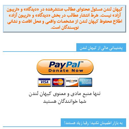
کیهان لندن مسئول محتوای مطالب منتشرشده در «دیدگاه» و «تریبون
آزاد» نیست. شرط انتشار مطالب در بخش «دیدگاه» و «تریبون آزاد»
اطلاع محفوظ کیهان لندن از مشخصات واقعی و محل اقامت و نشانی
نویسندگان است.
پشتیبانی مالی از کیهانِ لندن
تنها منبع مادی و معنوی کیهان لندن
شما خوانندگان هستید
به بازار اطمینان نکنید؛ رقبا زیاد هستند!