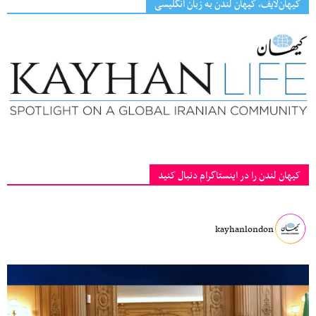
کیهان‌لایف، کیهان لندن به زبان انگلیسی
کیهان لندن را در اینستاگرام دنبال کنید
kayhanlondon