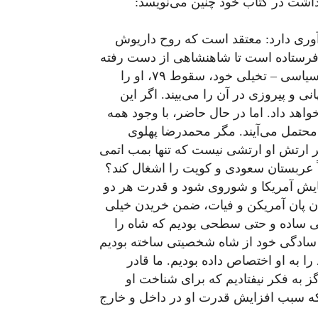
ذاشت در کتاب خود چنین می‌نویسد:
ری دارد: معتقد است که روح داریوش
یا فرستاده است تا شاهنشاهی از دست رفته
کورش را از نو زنده کند. پل اردمن، در داستان جالب سیاسی – تخیلی خود، سقوط ۷۹، او را
 و پیروزی در آن را می‌بیند. اگر این
واهد داد. اما در حال حاضر، با وجود همه
 محتمل می‌آیند. مگر محمدرضا پهلوی
 مگر ارتش او ارتشی نیست که تنها بمب اتمی
لاً عربستان سعودی و کویت را اشغال کند؟
یش آمریکا و شوروی شود و قدرت هر دو
دن پان آمریکن و فیات، ضمن خریدن خیلی
یلی ساده و حتی سطحی بودیم که شاه را
یل سادگی خود از شاه شخصیتی ساخته بودیم
 به او اختصاص داده بودیم. ما قادر
گز به فکر نیفتادیم که برای شناخت او
که سبب افزایش قدرت او در داخل و خارج