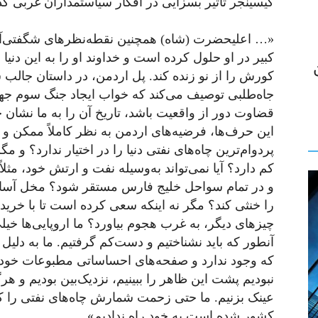
کیسینجر تأثیر بسزایی در افکار سیاستمداران غربی گ
«… اعلیحضرت (شاه) همچنین نقطه‌نظرهای شگفتی‌آو
کبیر در او حلول کرده است و خداوند او را به این دن
جاه‌طلبی توصیف می‌کند که خواب ایجاد جنگ سوم جهانی
قضاوت دور از واقعیت باشد، تاریخ آن را به ما نشان خ
این حرف‌ها، فرضیه‌های اردمن به نظر کاملاً ممکن و
پردوام‌ترین چاه‌های نفتی دنیا را در اختیار ندارد؟ و
کم دارد؟ آیا نمی‌تواند به‌وسیله نفت و ارتش خود، مث
و در تمام سواحل خلیج‌ فارس مستقر شود؟ مخل آسا
را خنثی کند؟ مگر نه اینکه سعی کرده است تا با خری
چیزهای دیگر، به غرب هجوم بیاورد؟ ما اروپایی‌ها خ
آنطور که باید نشناختیم و دست‌کم گرفتیم. ما به دل
که وجود ندارد و صفحه‌های احساساتی مطبوعات خود را
نبودیم پشت این ظاهر را ببینیم، نزدیک‌بین بودیم و هر
عینک بزنیم. ما حتی زحمت شمارش چاه‌های نفتی را 
کشور شده است به خود راه ندادیم».