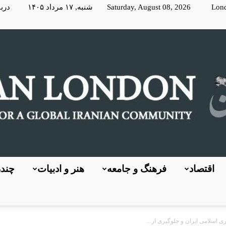
Lon
Saturday, August 08, 2026 شنبه, ۱۷ مرداد ۱۴۰۵
دربا
اقتصاد
فرهنگ و جامعه
هنر و ادبیات
چندر
KayhanLondon
ی اسلامی ایران و جلوگیری از...