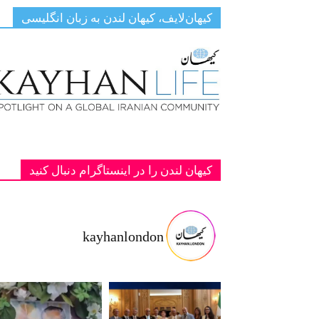
کیهان‌لایف، کیهان لندن به زبان انگلیسی
کیهان لندن را در اینستاگرام دنبال کنید
kayhanlondon
ت با شاهزا
‏‏‏ ‏‏ ‏ دانمارک؛ یادبود دو پادشاه فقید پهلوی ج