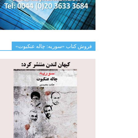
فروش کتاب «سوریه: چاله عنکبوت»