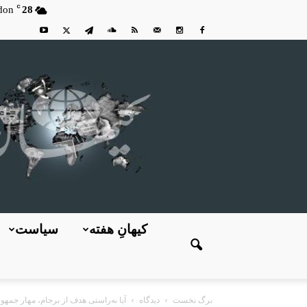
C
don
28
کیهانِ هفته
سیاست
برگ نخست
دیدگاه
آیا به‌راستی هدف از برجام، مهار جمهور