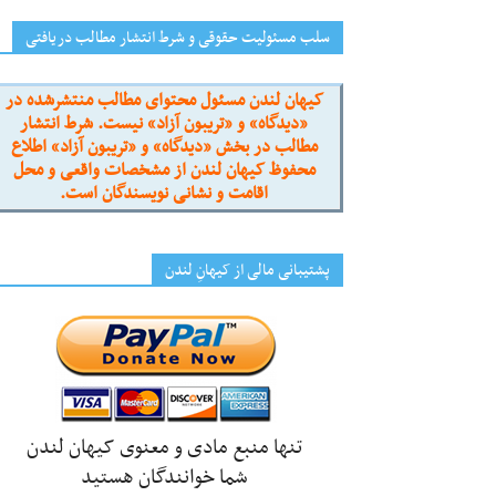
سلب مسئولیت حقوقی و شرط انتشار مطالب دریافتی
کیهان لندن مسئول محتوای مطالب منتشرشده در
«دیدگاه» و «تریبون آزاد» نیست. شرط انتشار
مطالب در بخش «دیدگاه» و «تریبون آزاد» اطلاع
محفوظ کیهان لندن از مشخصات واقعی و محل
اقامت و نشانی نویسندگان است.
پشتیبانی مالی از کیهانِ لندن
تنها منبع مادی و معنوی کیهان لندن
شما خوانندگان هستید