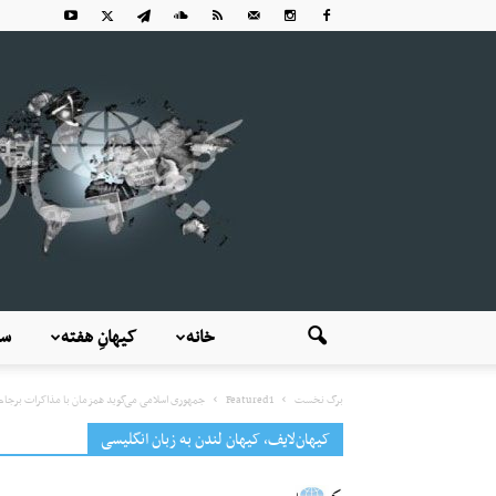
خانه
کیهانِ هفته
سی
برگ نخست
Featured1
جمهوری اسلامی می‌گوید همزمان با مذاکرات برجام ب
کیهان‌لایف، کیهان لندن به زبان انگلیسی