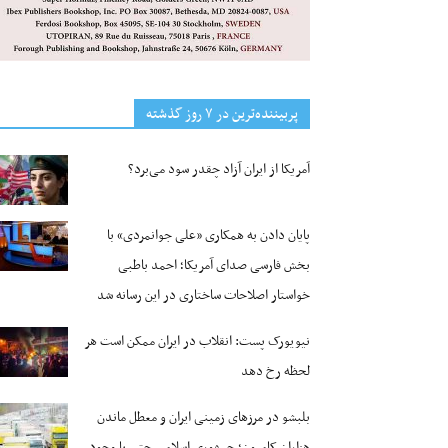
پربیننده‌ترین‌ در ۷ روز گذشته
آمریکا از ایران آزاد چقدر سود می‌برد؟
پایان دادن به همکاری «علی جوانمردی» با
بخش فارسی صدای آمریکا؛ احمد باطبی
خواستار اصلاحات ساختاری در این رسانه شد
نیویورک پست: انقلاب در ایران ممکن است هر
لحظه رخ دهد
بلبشو در مرزهای زمینی ایران و معطل ماندن
هزاران کامیون؛ جمهوری اسلامی حتی با وجود