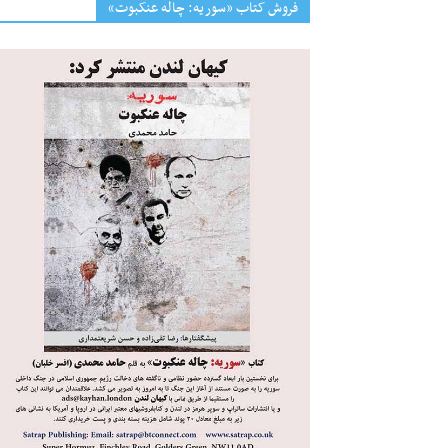
فروش کتاب «سوریه: چاله عنکبوت»