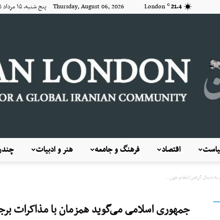
21.4
London
Thursday, August 06, 2026 پنج شنبه, ۱۵ مرداد ۱۴۰۵
C
است
اقتصاد
فرهنگ و جامعه
هنر و ادبیات
چندرس
KayhanLondon
ه دنبال گرفتن انتقام خون...
جمهوری اسلامی می‌گوید همزمان با مذاکرات برجام