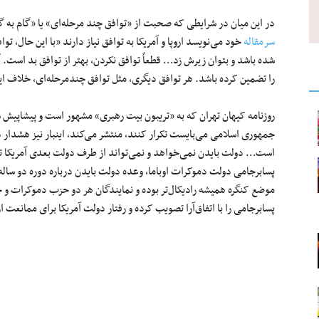
در این میان در شرایطی که صحبت از «توافق چند مرحله‌ای» یا «گام به 
سرمقاله
خود می‌نویسد اروپا و آمریکا به توافق نیاز دارند «با این حال، ت
شده باشد و بتوان زیرش زد… قطعاً توافق نکردن، بهتر از توافق بد است. آمر
را تضمین کرده باشد. هر توافق دیگری، مثل توافق چندمرحله‌ای، خلاف 
روزنامه کیهان تهران که به «تریبون بیت رهبری» مشهور است و پیشاپیش 
جمهوری اسلامی می‌بایست تکرار کنند، منتشر می‌کند، اینبار نیز هشدار 
است… دولت بایدن نمی‌خواهد و نمی‌تواند از طرف دولت بعدی آمریکا تض
پسابرجامی دولت دموکرات اوباما، وعده دولت بایدن درباره دوره دو سا
موضع کنگره همیشه رادیکال‌تر بوده و نمایندگان هر دو حزب دموکرات و ج
پسابرجامی را با اتفاق‌آرا تصویب کرده و رفتار دولت آمریکا برای ممانعت از