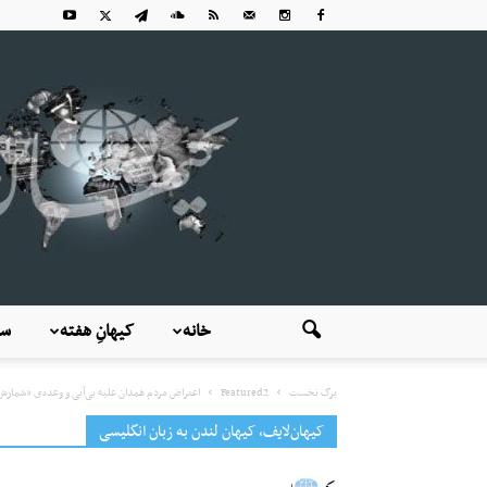
خانه
کیهانِ هفته
سی
برگ نخست
Featured2
اعتراض مردم همدان علیه بی‌آبی و وعده‌ی «شمار
کیهان‌لایف، کیهان لندن به زبان انگلیسی