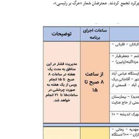
 ۵۰۰ نفر در مقابل استانداری شهرکرد تجمع کردند. معترضان شعار «مرگ بر رئیسی»،