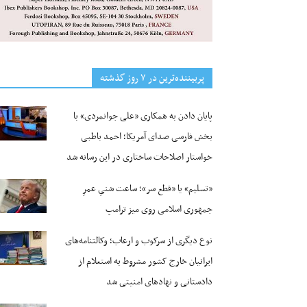
پربیننده‌ترین‌ در ۷ روز گذشته
پایان دادن به همکاری «علی جوانمردی» با
بخش فارسی صدای آمریکا؛ احمد باطبی
خواستار اصلاحات ساختاری در این رسانه شد
«تسلیم» یا «قطع سر»؛ ساعت شنیِ عمرِ
جمهوری اسلامی روی میز ترامپ
نوع دیگری از سرکوب و ارعاب؛ وکالتنامه‌های
ایرانیان خارج کشور مشروط به استعلام از
دادستانی و نهادهای امنیتی شد