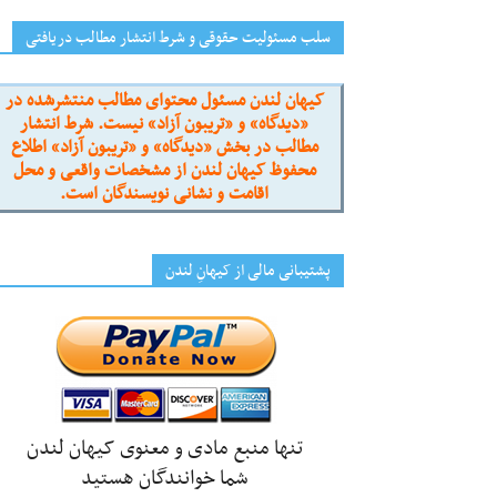
سلب مسئولیت حقوقی و شرط انتشار مطالب دریافتی
کیهان لندن مسئول محتوای مطالب منتشرشده در
«دیدگاه» و «تریبون آزاد» نیست. شرط انتشار
مطالب در بخش «دیدگاه» و «تریبون آزاد» اطلاع
محفوظ کیهان لندن از مشخصات واقعی و محل
اقامت و نشانی نویسندگان است.
پشتیبانی مالی از کیهانِ لندن
تنها منبع مادی و معنوی کیهان لندن
شما خوانندگان هستید