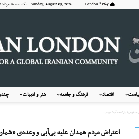
26.7
London
Sunday, August 09, 2026 یکشنبه, ۱۸ مرداد ۱۴۰۵
C
است
اقتصاد
فرهنگ و جامعه
هنر و ادبیات
چندرس
KayhanLondon
ش معکوس» بازگشت آب؛ مردم...
اعتراض مردم همدان علیه بی‌آبی و وعده‌ی «شما