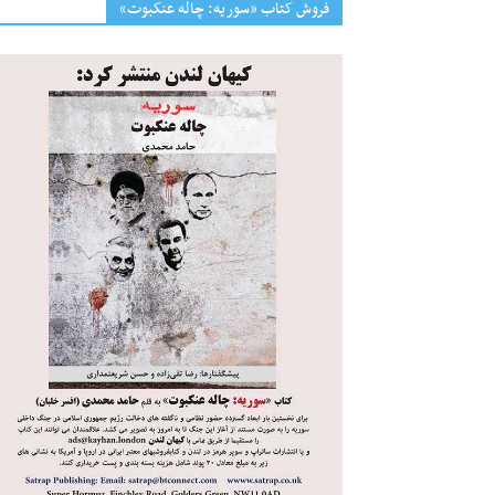
فروش کتاب «سوریه: چاله عنکبوت»