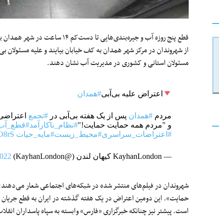
قطع پنج‌ روزه آب و جیره‌بندی‌هایی ت
از شهروندان در مرکز شهر همدان به کف خیابان بیایند و علیه مسئولان بی‌ک
مسئولان استانی و کشوری در مدیریت آب نشان دهند.
اعتراض علیه بی‌آبی
#همدان
مردم
#همدان
پس از یک هفته بی‌آبی در
#تجمع
اعتراضی 
و "مردم همه حمایت حمایت!"
#نظام_ناکارآمد
#قطع_آب
#اعتراضات_سراسری
#محیط_زیست
#مایه_حیات
DO8rS
— KayhanLondon کیهان لندن (@KayhanLondon)
2022
شهروندان در فیلم‌های منتشر شده در شبکه‌های اجتماعی شعار می‌دهند
حمایت». این دومین اعتراض در یک هفته گذشته در ایران به قطع جریان 
است. پیشتر نیز چنانکه خبرگزاری «فارس» وابسته به سپاه پاسداران انقلا