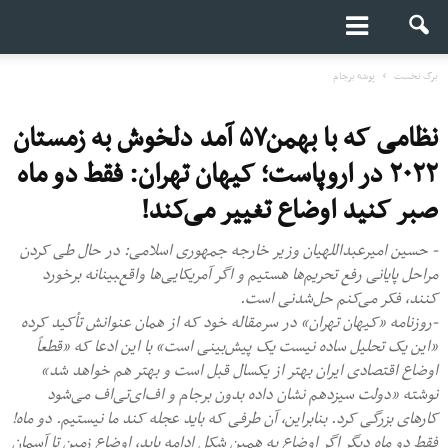
برگ نخست
پوشه برجام
نظامی که با بهمن۵۷ آمد دلخوش به زمستان
۲۰۲۲ در اروپاست؛ کیهان تهران: فقط دو ماه
صبر کنید اوضاع تغییر می‌کند!
- حسین امیرعبداللهیان وزیر خارجه جمهوری اسلامی: در حال طی کردن
مراحل پایانی رفع تحریم‌ها هستیم و اگر آمریکایی‌ها واقع‌‍بینانه برخورد
کنند، فکر می‌کنم حل‌شدنی است.
-روزنامه «کیهان تهران» در سرمقاله خود که از همان عنوانش تأکید کرده
«این یک تحلیل ساده نیست یک پیش‌بینی است» با این ادعا که «قطعاً
اوضاع اقتصادی ایران بهتر از یکسال قبل است و بهتر هم خواهد شد»
نوشته «دولت سیزدهم نشان داده بدون برجام و اف‌ای‌تی‌اف می‌شود
کارهای بزرگی کرد. بنابراین، آن طرفی که باید عجله کند ما نیستیم. دو ماه!
فقط دو ماه دیگر اگر اوضاع به همین شکل ادامه یابد، اوضاع زمین تا آسمان