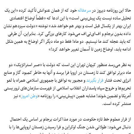
حالا این روزنامه دیروز در
سرمقاله
خود که از همان عنوانش تأکید کرده «این یک
تحلیل ساده نیست یک پیش‌بینی است» با این ادعا که «قطعاً اوضاع اقتصادی
ایران بهتر از یکسال قبل است و بهتر هم خواهد شد» نوشته «دولت سیزدهم نشان
داده بدون برجام و اف‌ای‌تی‌اف می‌شود کارهای بزرگی کرد. بنابراین، آن طرفی
که باید عجله کند ما نیستیم. دو ماه! فقط دو ماه دیگر اگر اوضاع به همین شکل
ادامه یابد، اوضاع زمین تا آسمان تغییر خواهد کرد!»
به نظر می‌رسد منظور کیهان تهران این است که دولت با «صبر استراتژیک» دو
ماه دیرتر توافق کند تا زمستان در اروپا فرا برسد و آنها به خاطر کمبود گاز و منابع
انرژی تحت فشار
قرار بگیرند
و مجبور به توافق با جمهوری اسلامی همراه با لغو
تحریم‌ها و خروج سپاه پاسداران انقلاب اسلامی از فهرست سازمان‌های تروریستی
آمریکا و تضمین شوند! مشابه همین «پیش‌بینی» را روزنامه «
وطن امروز
» نیز
منتشر کرده است.
از قرار معلوم خط تازه حکومت در مورد مذاکرات برجام بر اساس یک احتمال
دنبال می‌شود: طولانی شدن جنگ اوکراین و فرا رسیدن زمستان اروپایی‌ها را با