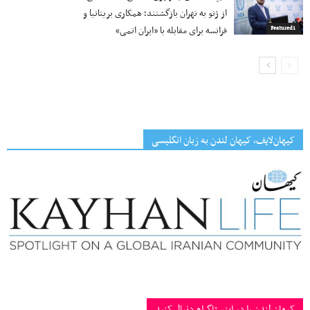
از ژنو به تهران بازگشتند؛ همکاری بریتانیا و
فرانسه برای مقابله با «ایران اتمی»
Featured1
کیهان‌لایف، کیهان لندن به زبان انگلیسی
کیهان لندن را در اینستاگرام دنبال کنید