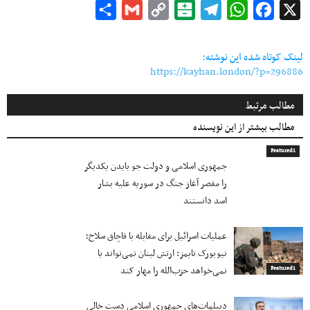
Share
Gmail
Copy
Balatarin
Telegram
WhatsApp
Facebook
X
Link
لینک کوتاه شده این نوشته:
https://kayhan.london/?p=296886
مطالب مرتبط
مطالب بیشتر از این نویسنده
Featured1
جمهوری اسلامی و دولت جو بایدن یکدیگر
را مقصر آغاز جنگ در سوریه علیه بشار
اسد دانستند
عملیات اسرائیل برای مقابله با قاچاق سلاح؛
نیویورک تایمز: ارتش لبنان نمی‌تواند یا
نمی‌خواهد حزب‌الله را مهار کند
Featured1
دیپلمات‌های جمهوری اسلامی دست خالی