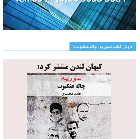
فروش کتاب «سوریه: چاله عنکبوت»