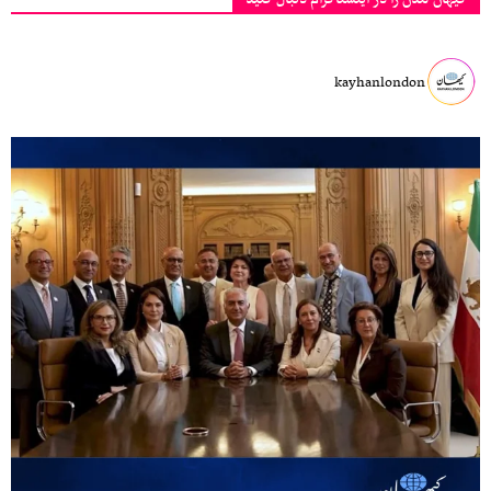
kayhanlondon