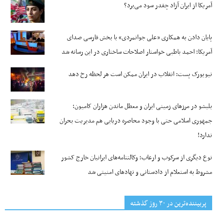
آمریکا از ایران آزاد چقدر سود می‌برد؟
پایان دادن به همکاری «علی جوانمردی» با بخش فارسی صدای
آمریکا؛ احمد باطبی خواستار اصلاحات ساختاری در این رسانه شد
نیویورک پست: انقلاب در ایران ممکن است هر لحظه رخ دهد
بلبشو در مرزهای زمینی ایران و معطل ماندن هزاران کامیون؛
جمهوری اسلامی حتی با وجود محاصره دریایی هم مدیریت بحران
ندارد!
نوع دیگری از سرکوب و ارعاب؛ وکالتنامه‌های ایرانیان خارج کشور
مشروط به استعلام از دادستانی و نهادهای امنیتی شد
پربیننده‌ترین‌ در ۳۰ روز گذشته