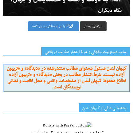
بارگذاری بیشتر
ما را در اینستاگرام دنبال کنید
سلب مسئولیت حقوقی و شرط انتشار مطالب دریافتی
کیهان لندن مسئول محتوای مطالب منتشرشده در «دیدگاه» و «تریبون
آزاد» نیست. شرط انتشار مطالب در بخش «دیدگاه» و «تریبون آزاد»
اطلاع محفوظ کیهان لندن از مشخصات واقعی و محل اقامت و نشانی
نویسندگان است.
پشتیبانی مالی از کیهانِ لندن