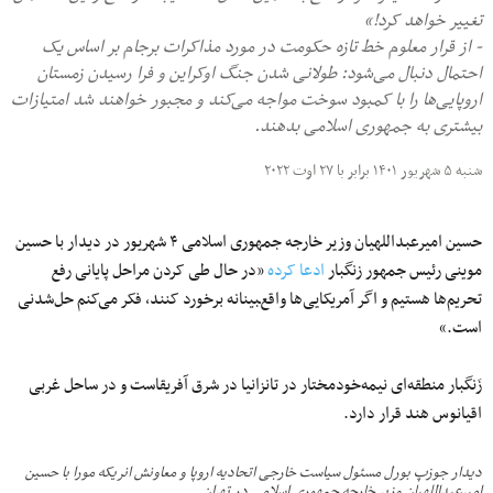
تغییر خواهد کرد!»
- از قرار معلوم خط تازه حکومت در مورد مذاکرات برجام بر اساس یک
احتمال دنبال می‌شود: طولانی شدن جنگ اوکراین و فرا رسیدن زمستان
اروپایی‌ها را با کمبود سوخت مواجه می‌کند و مجبور خواهند شد امتیازات
بیشتری به جمهوری اسلامی بدهند.
شنبه ۵ شهریور ۱۴۰۱ برابر با ۲۷ اوت ۲۰۲۲
حسین امیرعبداللهیان وزیر خارجه جمهوری اسلامی ۴ شهریور در دیدار با حسین
موینی رئیس جمهور زنگبار
ادعا کرده
«در حال طی کردن مراحل پایانی رفع
تحریم‌ها هستیم و اگر آمریکایی‌ها واقع‌‍بینانه برخورد کنند، فکر می‌کنم حل‌شدنی
است.»
زَنگبار منطقه‌ای نیمه‌خودمختار در تانزانیا در شرق آفریقاست و در ساحل غربی
اقیانوس هند قرار دارد.
دیدار جوزپ بورل مسئول سیاست خارجی اتحادیه اروپا و معاونش انریکه مورا با حسین
امیرعبداللهیان وزیر خارجه جمهوری اسلامی در تهران