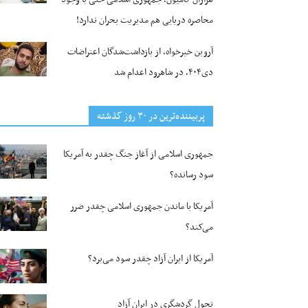
محاصره دریایی هم مدیریت بحران ندارد!
آروین خیرخواه، از بازداشت‌شدگان اعتراضات
دی۴۰۴، در شاهرود اعدام شد
پربیننده‌ترین‌ در ۳۰ روز گذشته
جمهوری اسلامی از آغاز جنگ چقدر به آمریکا
سود رسانده؟
آمریکا با ماندن جمهوری اسلامی چقدر ضرر
می‌کند؟
آمریکا از ایران آزاد چقدر سود می‌برد؟
تحول گردشگری در ایران آزاد