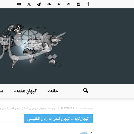
خانه
کیهانِ هفته
سی
برگ نخست
Featured1
واردات اتومبیل با رمزارز؛ امکان‌پذیر و عملی اما ب
کیهان‌لایف، کیهان لندن به زبان انگلیسی