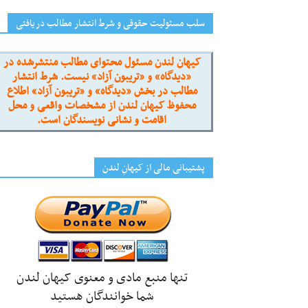
سلب مسئولیت حقوقی و شرط انتشار مطالب دریافتی
کیهان لندن مسئول محتوای مطالب منتشرشده در
«دیدگاه» و «تریبون آزاد» نیست. شرط انتشار
مطالب در بخش «دیدگاه» و «تریبون آزاد» اطلاع
محفوظ کیهان لندن از مشخصات واقعی و محل
اقامت و نشانی نویسندگان است.
پشتیبانی مالی از کیهانِ لندن
تنها منبع مادی و معنوی کیهان لندن
شما خوانندگان هستید