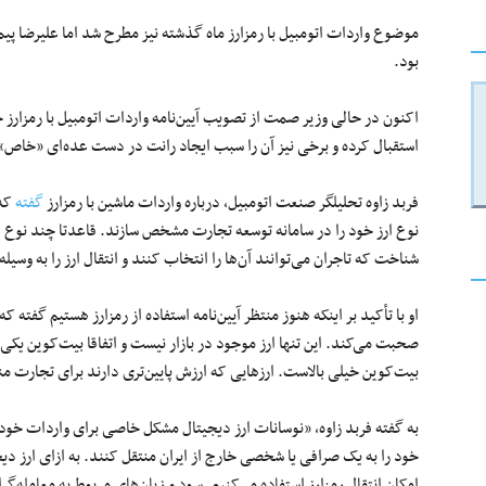
موضوع واردات اتومبیل با رمزارز ماه گذشته نیز مطرح شد اما علیرضا پی
بود.
اکنون در حالی وزیر صمت از تصویب آیین‌نامه واردات اتومبیل با رمزارز خ
استقبال کرده و برخی نیز آن را سبب ایجاد رانت در دست عده‌ای «خاص» 
فربد زاوه تحلیلگر صنعت اتومبیل، درباره واردات ماشین با رمزارز
گفته
که 
نوع ارز خود را در سامانه توسعه تجارت مشخص سازند. قاعدتا چند نوع ا
شناخت که تاجران می‌توانند آن‌ها را انتخاب کنند و انتقال ارز را به وسیله
او با تأکید بر اینکه هنوز منتظر آیین‌نامه استفاده از رمزارز هستیم گفته
صحبت می‌کند. این تنها ارز موجود در بازار نیست و اتفاقا بیت‌کوین یکی 
بیت‌کوین خیلی بالاست. ارزهایی که ارزش پایین‌تری دارند برای تجارت م
به گفته فربد زاوه، «نوسانات ارز دیجیتال مشکل خاصی برای واردات خودرو
خود را به یک صرافی یا شخصی خارج از ایران منتقل کنند. به ازای ارز دیجیتا
امکان انتقال رمزارز استفاده می‌کنیم. سود و زیان‌های مربوط به معامله