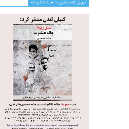
فروش کتاب «سوریه: چاله عنکبوت»