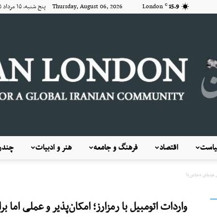
15.9
London
Thursday, August 06, 2026 پنج شنبه, ۱۵ مرداد ۱۴۰۵
C
است
اقتصاد
فرهنگ و جامعه
هنر و ادبیات
چندرس
KayhanLondon
رای عده‌ای «خاص»!
واردات اتومبیل با رمزارز؛ امکان‌پذیر و عملی اما 