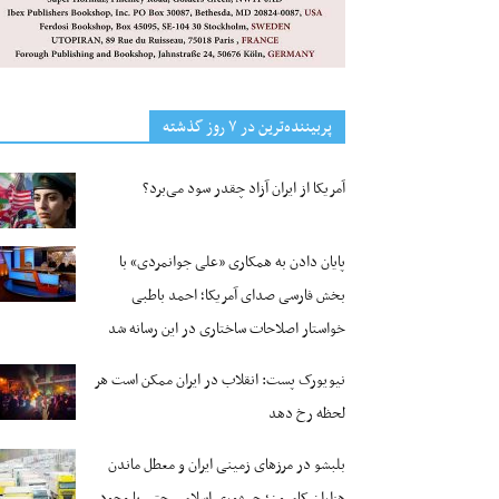
پربیننده‌ترین‌ در ۷ روز گذشته
آمریکا از ایران آزاد چقدر سود می‌برد؟
پایان دادن به همکاری «علی جوانمردی» با
بخش فارسی صدای آمریکا؛ احمد باطبی
خواستار اصلاحات ساختاری در این رسانه شد
نیویورک پست: انقلاب در ایران ممکن است هر
لحظه رخ دهد
بلبشو در مرزهای زمینی ایران و معطل ماندن
هزاران کامیون؛ جمهوری اسلامی حتی با وجود