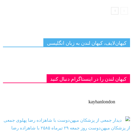
کیهان‌لایف، کیهان لندن به زبان انگلیسی
کیهان لندن را در اینستاگرام دنبال کنید
kayhanlondon