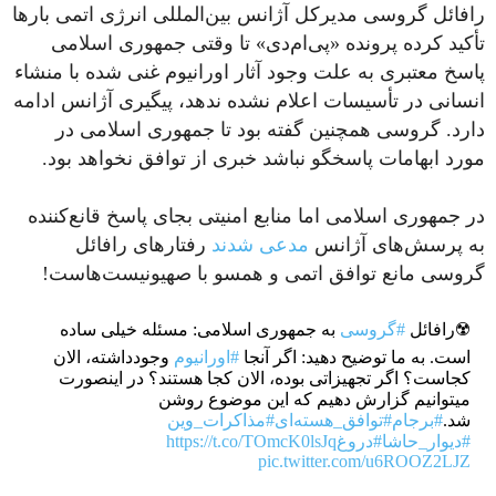
رافائل گروسی مدیرکل آژانس بین‌المللی انرژی اتمی بارها
تأکید کرده پرونده «پی‌ام‌دی» تا وقتی جمهوری اسلامی
پاسخ معتبری به علت وجود آثار اورانیوم غنی شده با منشاء
انسانی در تأسیسات اعلام نشده ندهد، پیگیری آژانس ادامه
دارد. گروسی همچنین گفته بود تا جمهوری اسلامی در
مورد ابهامات پاسخگو نباشد خبری از توافق نخواهد بود.
در جمهوری اسلامی اما منابع امنیتی بجای پاسخ قانع‌کننده
به پرسش‌های آژانس
مدعی شدند
رفتارهای رافائل
گروسی مانع توافق اتمی و همسو با صهیونیست‌هاست!
☢️رافائل
#گروسی
به جمهوری اسلامی: مسئله خیلی ساده
است. به ما توضیح دهید: اگر آنجا
#اورانیوم
وجودداشته، الان
کجاست؟ اگر تجهیزاتی بوده، الان کجا هستند؟ در اینصورت
میتوانیم گزارش دهیم که این موضوع روشن
شد.
#برجام
#توافق_هسته‌ای
#مذاکرات_وین
#دیوار_حاشا
#دروغ
https://t.co/TOmcK0lsJq
pic.twitter.com/u6ROOZ2LJZ