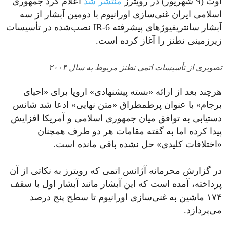
اوت (۹ شهریور) در رویترز
منتشر شد
اعلام کرد جمهوری
اسلامی ایران غنی‌سازی اورانیوم با دومین آبشار از سه
آبشار سانتریفیوژهای پیشرفته IR-6 نصب‌شده در تأسیسات
زیرزمینی نطنز را آغاز کرده است.
تصویری از تأسیسات اتمی نطنز مربوط به سال ۲۰۰۴
هرچند بعد از ارائه «بسته پیشنهادی» اروپا برای «احیای
برجام» با عنوان پرطمطراق «متن نهایی» ادعا شد شانس
دستیابی به توافق میان جمهوری اسلامی و آمریکا افزایش
پیدا کرده اما به گفته مقامات هر دو طرف همچنان
«اختلافات کلیدی» حل نشده باقی مانده است.
در گزارش محرمانه آژانس اتمی که رویترز به نکاتی از آن
پرداخته، آمده است که این آبشار مانند آبشار اول با سقف
۱۷۴ ماشین به غنی‌سازی اورانیوم تا سطح پنج درصد
می‌پردازد.