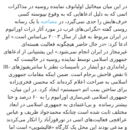
در این میان میخائیل اولیانوف نماینده روسیه در مذاکرات
اتمی که به دلیل ادعاهایی که به وقوع نپیوسته کسی
حرف‌هایش را جدی نمی‌گیرد، در
مصاحبه
با یک رسانه
روسی گفته «نگرانی‌های غرب در مورد آثار ذرات اورانیوم
در ایران مربوط به قبل از سال ۲۰۰۳ بی‌اساس است.» او
ادعا کرد: «در حال حاضر هیچگونه فعالیت هسته‌ای
غیرمجاز در ایران انجام نمی‌شود.» این پشتیبانی از ادعاهای
جمهوری اسلامی توسط نماینده روسیه در حالیست که
راه‌اندازی دو آبشار در تأسیسات نطنز با سانتریفیوژهای IR-
6 نقض فاحش برجام است. ضمن اینکه مقامات جمهوری
اسلامی به صراحت اعلام کرده‌اند که محسن فخری‌زاده
برای ساختن بمب اتم «سیستم» ایجاد کرد. در این میان،
جمهوری اسلامی غنی‌سازی اورانیوم را به ۶۰ درصد و حتا
بیشتر رسانده و بی‌اعتمادی به جمهوری اسلامی در ابعاد
مختلف ثابت شده است چنانکه محمدجواد ظریف و عباس
عراقچی فعالیت‌های اتمی در تورقوزآباد را انکار می‌کردند
و مدعی بودند این محل یک کارگاه «قالیشویی» است اما