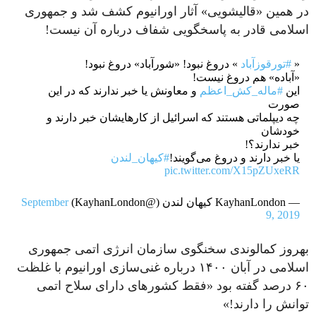
در همین «قالیشویی» آثار اورانیوم کشف شد و جمهوری
اسلامی قادر به پاسخگویی شفاف درباره آن نیست!
«
#تورقوزآباد
» دروغ نبود! «شورآباد» دروغ نبود!
«آباده» هم دروغ نیست!
این
#ماله‌_کش_اعظم
و معاونش یا خبر ندارند که در این
صورت
چه دیپلماتی هستند که اسرائیل از کارهایشان خبر دارند و
خودشان
خبر ندارند؟!
یا خبر دارند و دروغ می‌گویند!
#کیهان_لندن
pic.twitter.com/X15pZUxeRR
— KayhanLondon کیهان لندن (@KayhanLondon)
September
9, 2019
بهروز کمالوندی سخنگوی سازمان انرژی اتمی جمهوری
اسلامی در آبان ۱۴۰۰ درباره غنی‌سازی اورانیوم با غلظت
۶۰ درصد گفته بود «فقط کشورهای دارای سلاح اتمی
توانش را دارند!»