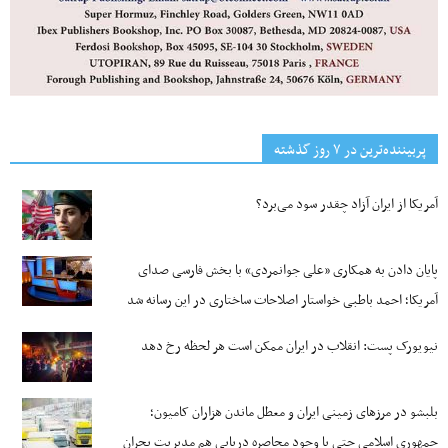
پربیننده‌ترین‌ در ۷ روز گذشته
آمریکا از ایران آزاد چقدر سود می‌برد؟
پایان دادن به همکاری «علی جوانمردی» با بخش فارسی صدای
آمریکا؛ احمد باطبی خواستار اصلاحات ساختاری در این رسانه شد
نیویورک پست: انقلاب در ایران ممکن است هر لحظه رخ دهد
بلبشو در مرزهای زمینی ایران و معطل ماندن هزاران کامیون؛
جمهوری اسلامی حتی با وجود محاصره دریایی هم مدیریت بحران