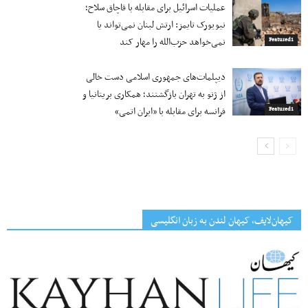
عملیات اسرائیل برای مقابله با قاچاق سلاح؛
نیویورک تایمز: ارتش لبنان نمی‌تواند یا
نمی‌خواهد حزب‌الله را مهار کند
Featured1
دیپلمات‌های جمهوری اسلامی دست خالی
از ژنو به تهران بازگشتند؛ همکاری بریتانیا و
فرانسه برای مقابله با «ایران اتمی»
Featured1
کیهان‌لایف، کیهان لندن به زبان انگلیسی