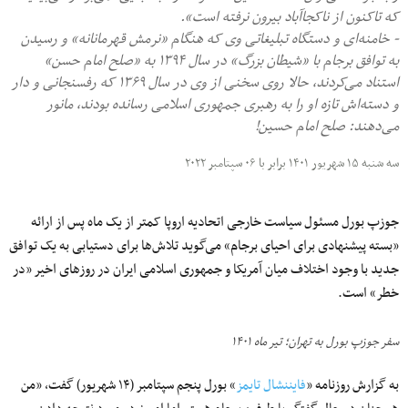
که تاکنون از ناکجاآباد بیرون نرفته است».
- خامنه‌ای و دستگاه تبلیغاتی وی که هنگام «نرمش قهرمانانه» و رسیدن
به توافق برجام با «شیطان بزرگ» در سال ۱۳۹۴ به «صلح امام حسن»
استناد می‌کردند، حالا روی سخنی از وی در سال ۱۳۶۹ که رفسنجانی و دار
و دسته‌اش تازه او را به رهبری جمهوری اسلامی رسانده بودند، مانور
می‌دهند: صلح امام حسین!
سه شنبه ۱۵ شهریور ۱۴۰۱ برابر با ۰۶ سپتامبر ۲۰۲۲
جوزپ بورل مسئول سیاست خارجی اتحادیه اروپا کمتر از یک ماه پس از ارائه
«بسته پیشنهادی برای احیای برجام» می‌گوید تلاش‌ها برای دستیابی به یک توافق
جدید با وجود اختلاف میان آمریکا و جمهوری اسلامی ایران در روزهای اخیر «در
خطر» است.
سفر جوزپ بورل به تهران؛ تیر ماه ۱۴۰۱
به گزارش روزنامه «
فایننشال تایمز
» بورل پنجم سپتامبر (۱۴ شهریور) گفت، «من