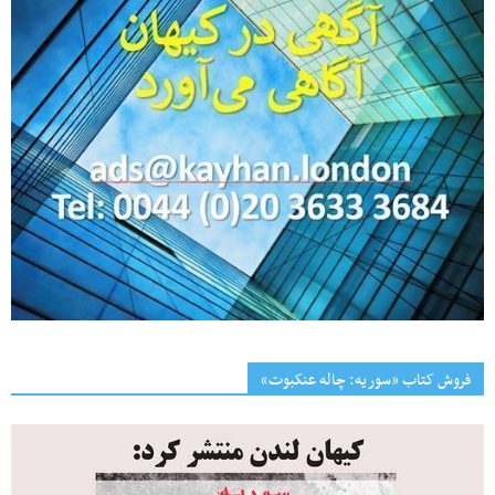
فروش کتاب «سوریه: چاله عنکبوت»