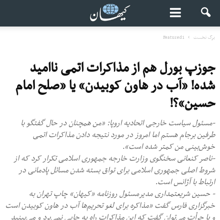
برگ نخست
Featured1
جوزپ بورل هم از مذاکرات اتمی ناامید
شده! «آب در هاون کوبیدن» یا «صلح امام
حسین»؟!
-مسئول سیاست خارجی اتحادیه اروپا: «من همچنان در حال گفتگو با
طرفین برجام هستم اما امروز در مورد نتیجه دادن مذاکرات اتمی
خوش‌بینی من کمتر شده است».
-ناصر کنعانی سخنگوی وزارت خارجه جمهوری اسلامی تکرار کرد که از
شروط اصلی جمهوری اسلامی برای تواق بسته شدن مسائل پادمانی در
ارتباط با آژانس است.
- حسین شریعتمداری مدیرمسئول روزنامه «کیهان» چاپ تهران به
خبرگزاری فارس گفت «مذاکره برای لغو تحریم‌ها آب در ‌هاون کوبیدن است
و با جرأت می‌توان گفت که این مذاکرات راه به جایی نمی‌برد و می‌بینید