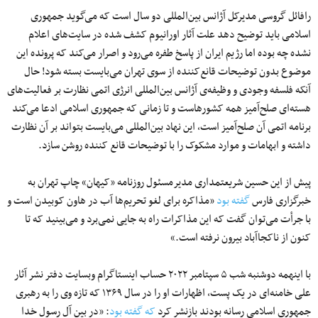
رافائل گروسی مدیرکل آژانس بین‌المللی دو سال است که می‌گوید جمهوری
اسلامی باید توضیح دهد علت آثار اورانیوم کشف شده در سایت‌های اعلام
نشده چه بوده اما رژیم ایران از پاسخ طفره می‌رود و اصرار می‌کند که پرونده این
موضوع بدون توضیحات قانع‌کننده از سوی تهران می‌بایست بسته شود! حال
آنکه فلسفه وجودی و وظیفه‌ی آژانس بین‌المللی انرژی اتمی نظارت بر فعالیت‌های
هسته‌ای صلح‌آمیز همه کشورهاست و تا زمانی که جمهوری اسلامی ادعا می‌کند
برنامه اتمی آن صلح‌آمیز است، این نهاد بین‌المللی می‌بایست بتواند بر آن نظارت
داشته و ابهامات و موارد مشکوک را با توضیحات قانع کننده‌ روشن سازد.
پیش از این حسین شریعتمداری مدیرمسئول روزنامه «کیهان» چاپ تهران به
خبرگزاری فارس
گفته بود
«مذاکره برای لغو تحریم‌ها آب در ‌هاون کوبیدن است و
با جرأت می‌توان گفت که این مذاکرات راه به جایی نمی‌برد و می‌بینید که تا
کنون از ناکجاآباد بیرون نرفته است.»
با اینهمه دوشنبه شب ۵ سپتامبر ۲۰۲۲ حساب اینستاگرام وبسایت دفتر نشر آثار
علی خامنه‌ای در یک پست، اظهارات او را در سال ۱۳۶۹ که تازه وی را به رهبری
جمهوری اسلامی رسانه بودند بازنشر کرد
که گفته بود
: «در بین آل رسول خدا