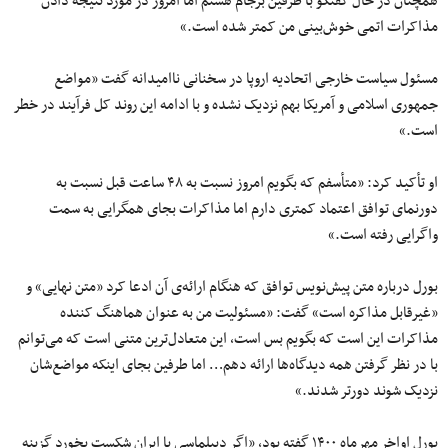
همچنان در حال گفتگو با طرفین برجام هستم اما امروز در مورد نتیجه دادن
مذاکرات اتمی خوش‌بینی من کمتر شده است.»
مسئول سیاست خارجی اتحادیه اروپا در سخنانی ناامیدانه گفت «مواضع
جمهوری اسلامی و آمریکا بهم نزدیک نشده و با ادامه این روند کل فرآیند در خطر
است.»
او تأکید کرد: «متأسفم که بگویم امروز نسبت به ۴۸ ساعت قبل نسبت به
دورنمای توافق اعتماد کمتری دارم اما مذاکرات بجای همگرایی به سمت
واگرایی رفته است.»
بورل درباره متن پیش‌نویس توافق که هنگام ارائه‌ی آن ادعا کرد «متن نهایی» و
«غیرقابل مذاکره است» گفت: «مسئولیت من به عنوان هماهنگ کننده
مذاکرات این است که بگویم بس است، این متعادل‌ترین متنی است که می‌توانم
با در نظر گرفتن همه دیدگاه‌ها ارائه دهم… اما طرفین بجای اینکه مواضع‌شان
نزدیک شوند دورتر شدند.»
بورل اواخر مهرماه ۱۴۰۰ گفته بود، «اگر دیپلماسی با ایران شکست بخورد گزینه