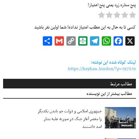
پنج ستاره زرد یعنی پنج امتیاز!
کسی تا به حال به این مطلب امتیاز نداده! شما اولین نفر باشید
Share
Gmail
Copy
Balatarin
Telegram
WhatsApp
Facebook
X
Link
لینک کوتاه شده این نوشته:
https://kayhan.london/?p=297826
مطالب مرتبط
مطالب بیشتر از این نویسنده
جمهوری اسلامی و دولت جو بایدن یکدیگر
را مقصر آغاز جنگ در سوریه علیه بشار
اسد دانستند
Featured1