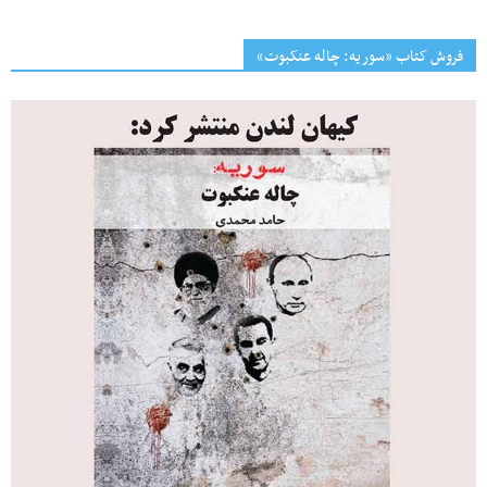
فروش کتاب «سوریه: چاله عنکبوت»