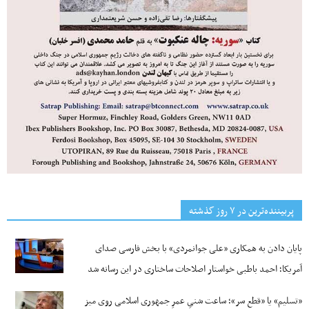
پربیننده‌ترین‌ در ۷ روز گذشته
پایان دادن به همکاری «علی جوانمردی» با بخش فارسی صدای
آمریکا؛ احمد باطبی خواستار اصلاحات ساختاری در این رسانه شد
«تسلیم» یا «قطع سر»؛ ساعت شنیِ عمرِ جمهوری اسلامی روی میز