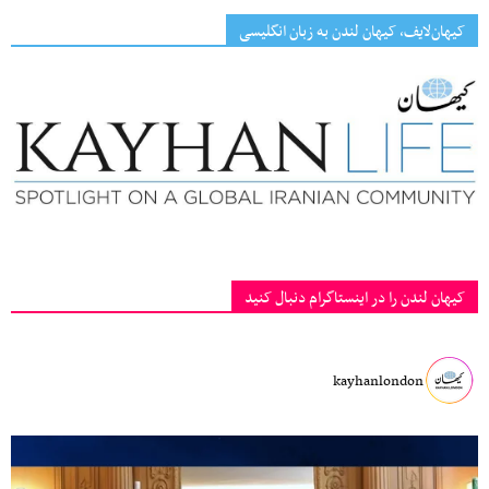
کیهان‌لایف، کیهان لندن به زبان انگلیسی
کیهان لندن را در اینستاگرام دنبال کنید
kayhanlondon