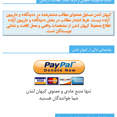
سلب مسئولیت حقوقی و شرط انتشار مطالب دریافتی
کیهان لندن مسئول محتوای مطالب منتشرشده در «دیدگاه» و «تریبون
آزاد» نیست. شرط انتشار مطالب در بخش «دیدگاه» و «تریبون آزاد»
اطلاع محفوظ کیهان لندن از مشخصات واقعی و محل اقامت و نشانی
نویسندگان است.
پشتیبانی مالی از کیهانِ لندن
تنها منبع مادی و معنوی کیهان لندن
شما خوانندگان هستید