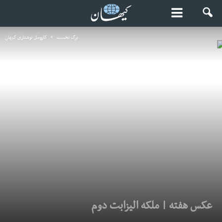
برگ نخست
کاروسل نوشتاری کیهان
عکس هفته | ملکه الیزابت دوم