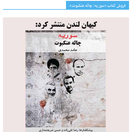
فروش کتاب «سوریه: چاله عنکبوت»