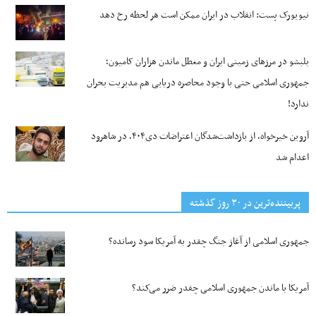
نیویورک پست: انقلاب در ایران ممکن است هر لحظه رخ دهد
بلبشو در مرزهای زمینی ایران و معطل ماندن هزاران کامیون؛
جمهوری اسلامی حتی با وجود محاصره دریایی هم مدیریت بحران
ندارد!
آروین خیرخواه، از بازداشت‌شدگان اعتراضات دی۴۰۴، در شاهرود
اعدام شد
پربیننده‌ترین‌ در ۳۰ روز گذشته
جمهوری اسلامی از آغاز جنگ چقدر به آمریکا سود رسانده؟
آمریکا با ماندن جمهوری اسلامی چقدر ضرر می‌کند؟