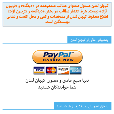
کیهان لندن مسئول محتوای مطالب منتشرشده در «دیدگاه» و «تریبون
آزاد» نیست. شرط انتشار مطالب در بخش «دیدگاه» و «تریبون آزاد»
اطلاع محفوظ کیهان لندن از مشخصات واقعی و محل اقامت و نشانی
نویسندگان است.
پشتیبانی مالی از کیهانِ لندن
تنها منبع مادی و معنوی کیهان لندن
شما خوانندگان هستید
به بازار اطمینان نکنید؛ رقبا زیاد هستند!