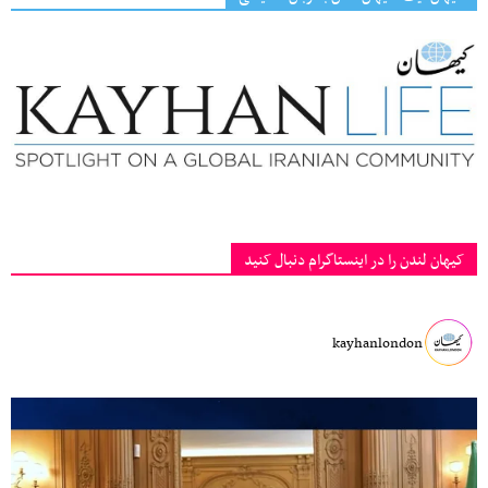
کیهان لندن را در اینستاگرام دنبال کنید
kayhanlondon