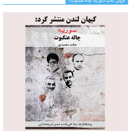
فروش کتاب «سوریه: چاله عنکبوت»