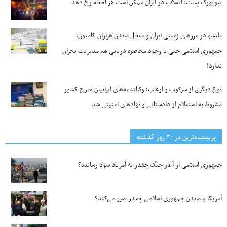
نیویورک پست: انقلاب در ایران ممکن است هر لحظه رخ دهد
بلبشو در مرزهای زمینی ایران و معطل ماندن هزاران کامیون؛
جمهوری اسلامی حتی با وجود محاصره دریایی هم مدیریت بحران
ندارد!
نوع دیگری از سرکوب و ارعاب؛ وکالتنامه‌های ایرانیان خارج کشور
مشروط به استعلام از دادستانی و نهادهای امنیتی شد
پربیننده‌ترین‌ در ۳۰ روز گذشته
جمهوری اسلامی از آغاز جنگ چقدر به آمریکا سود رسانده؟
آمریکا با ماندن جمهوری اسلامی چقدر ضرر می‌کند؟