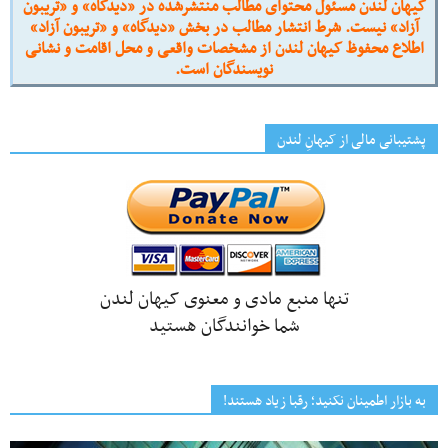
کیهان لندن مسئول محتوای مطالب منتشرشده در «دیدگاه» و «تریبون
آزاد» نیست. شرط انتشار مطالب در بخش «دیدگاه» و «تریبون آزاد»
اطلاع محفوظ کیهان لندن از مشخصات واقعی و محل اقامت و نشانی
نویسندگان است.
پشتیبانی مالی از کیهانِ لندن
تنها منبع مادی و معنوی کیهان لندن
شما خوانندگان هستید
به بازار اطمینان نکنید؛ رقبا زیاد هستند!