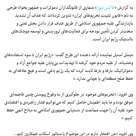
به گزارش «
فاکس نیوز
» شماری از قانونگذاران دموکرات و جمهوریخواه طرحی
به نام «قانون تثبیت تحریم‌های ایران» تدوین کرده‌اند که هدف آن تشدید
بازدارندگی علیه جمهوری اسلامی از طریق هدف قرار دادن بخش نفتی و
سخت‌تر کردن تأمین بودجه برای فعالیت‌های تروریستی و توسعه موشک‌های
بالستیک رژیم ایران است.
میشل استیل نماینده ارائه دهنده این طرح گفت: «رژیم ایران با سوء استفاده‌های
وحشیانه، از علیه مردم خود گرفته تا تهدیدات بی‌پایان علیه جوامع آزاد و
دموکراتیک، بارها و بارها ثابت کرده که یک رژیم یاغی است و هیچ علاقه‌ای به
حفظ صلح منطقه‌ای یا جهانی ندارد.»
وی افزود: «تحریم‌های موجود در جلوگیری از به وقوع پیوستن چنین فاجعه‌ای
موفق بوده‌ و ما باید اطمینان حاصل کنیم که می‌توانیم فشار راهبردی و اقتصادی
خود علیه آن را جهت ممانعت از دستیابی جمهوری اسلامی به سلاح اتمی حفظ
کنیم.»
وی افزود «من افتخار دارم در این موضوع با سناتور اسکات همکاری کنم…