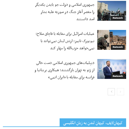
جمهوری اسلامی و دولت جو بایدن یکدیگر
را مقصر آغاز جنگ در سوریه علیه بشار
اسد دانستند
Featured1
عملیات اسرائیل برای مقابله با قاچاق سلاح؛
نیویورک تایمز: ارتش لبنان نمی‌تواند یا
نمی‌خواهد حزب‌الله را مهار کند
Featured1
دیپلمات‌های جمهوری اسلامی دست خالی
از ژنو به تهران بازگشتند؛ همکاری بریتانیا و
فرانسه برای مقابله با «ایران اتمی»
Featured1
کیهان‌لایف، کیهان لندن به زبان انگلیسی