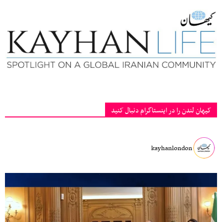
کیهان لندن را در اینستاگرام دنبال کنید
kayhanlondon